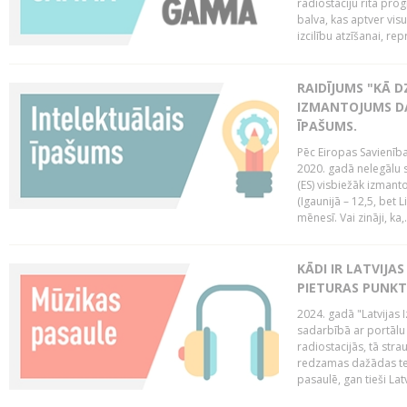
radiostaciju rīta pro
balva, kas aptver vi
izcilību atzīšanai, re
RAIDĪJUMS "KĀ D
IZMANTOJUMS DA
ĪPAŠUMS.
Pēc Eiropas Savienība
2020. gadā nelegālu 
(ES) visbiežāk izmanto
(Igaunijā – 12,5, bet Li
mēnesī. Vai zināji, ka,.
KĀDI IR LATVIJA
PIETURAS PUNKT
2024. gadā "Latvijas 
sadarbībā ar portālu 
radiostacijās, tā str
redzamas dažādas ten
pasaulē, gan tieši La