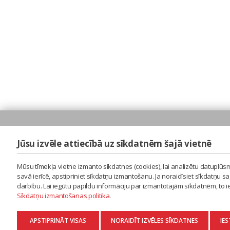
Jūsu izvēle attiecībā uz sīkdatnēm šajā vietnē
Mūsu tīmekļa vietne izmanto sīkdatnes (cookies), lai analizētu datuplūsm
savā ierīcē, apstipriniet sīkdatņu izmantošanu. Ja noraidīsiet sīkdatņu 
darbību. Lai iegūtu papildu informāciju par izmantotajām sīkdatnēm, to 
Sīkdatņu izmantošanas politika
.
APSTIPRINĀT VISAS
NORAIDĪT IZVĒLES SĪKDATNES
IES