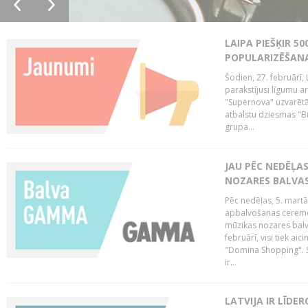
LAIPA PIEŠĶIR 5
POPULARIZĒŠANA
Šodien, 27. februārī, 
parakstījusi līgumu a
"Supernova" uzvarētāj
atbalstu dziesmas "Bu
grupa...
JAU PĒC NEDĒĻA
NOZARES BALVA
Pēc nedēļas, 5. mart
apbalvošanas ceremon
mūzikas nozares balva
februārī, visi tiek a
"Domina Shopping". S
ir...
LATVIJA IR LĪDE