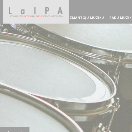
IZMANTOJU MŪZIKU
RADU MŪZIK