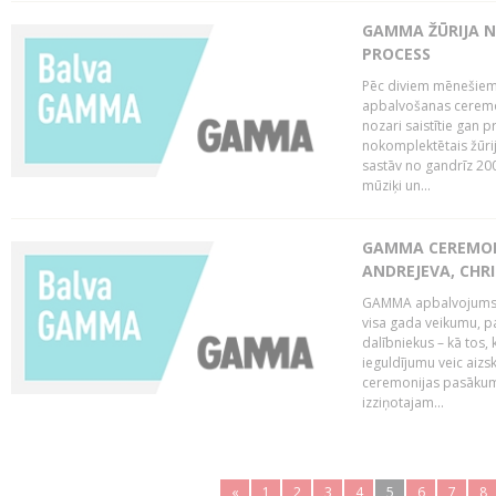
GAMMA ŽŪRIJA N
PROCESS
Pēc diviem mēnešiem 
apbalvošanas ceremon
nozari saistītie gan 
nokomplektētais žūrij
sastāv no gandrīz 200
mūziķi un...
GAMMA CEREMONI
ANDREJEVA, CHRI
GAMMA apbalvojums ir
visa gada veikumu, p
dalībniekus – kā tos, 
ieguldījumu veic aiz
ceremonijas pasākuma
izziņotajam...
«
1
2
3
4
5
6
7
8