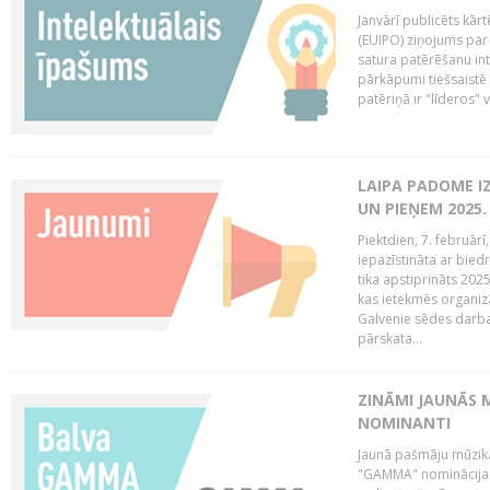
Janvārī publicēts kār
(EUIPO) ziņojums par 
satura patērēšanu int
pārkāpumi tiešsaistē 
patēriņā ir "līderos" v
LAIPA PADOME I
UN PIEŅEM 2025
Piektdien, 7. februār
iepazīstināta ar bied
tika apstiprināts 202
kas ietekmēs organiz
Galvenie sēdes darba 
pārskata...
ZINĀMI JAUNĀS 
NOMINANTI
Jaunā pašmāju mūzik
"GAMMA" nominācijas t