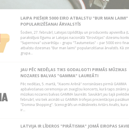
LAIPA PIEŠĶIR 5000 EIRO ATBALSTU "BUR MAN LAIMI"
POPULARIZĒŠANAI ĀRVALSTĪS
Šodien, 27. februārī, Latvijas Izpildītāju un producentu apvienība (
parakstījusi līgumu ar Latvijas nacionālā "Eirovīzijas" dziesmu konk
"Supernova" uzvarētāju – grupu "Tautumeitas" – par 5000 eiro fina
atbalstu dziesmas "Bur man laimi" popularizēšanai ārvalstīs. Kā zi
grupa...
JAU PĒC NEDĒĻAS TIKS GODALGOTI PIRMĀS MŪZIKAS
NOZARES BALVAS "GAMMA" LAUREĀTI
Pēc nedēļas, 5. martā, "Xiaomi Arēnā" norisināsies pirmā GAMMA
apbalvošanas ceremonija un zvaigžņu koncerts, kurā taps zināmi 
mūzikas nozares balvas GAMMA laureāti. Savukārt jau šajā piektdie
februārī, visi tiek aicināti uz GAMMA trofejas prezentācijas pasākum
"Domina Shopping". Scenogrāfs un mākslinieks Artūrs Analts, kura
ir...
LATVIJA IR LĪDEROS "PIRĀTISMA" JOMĀ EIROPAS SAVI