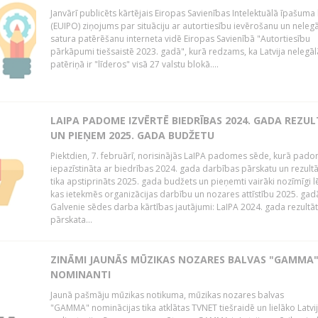
Janvārī publicēts kārtējais Eiropas Savienības Intelektuālā īpašuma 
(EUIPO) ziņojums par situāciju ar autortiesību ievērošanu un neleg
satura patērēšanu interneta vidē Eiropas Savienībā "Autortiesību
pārkāpumi tiešsaistē 2023. gadā", kurā redzams, ka Latvija nelegāl
patēriņā ir "līderos" visā 27 valstu blokā....
LAIPA PADOME IZVĒRTĒ BIEDRĪBAS 2024. GADA REZU
UN PIEŅEM 2025. GADA BUDŽETU
Piektdien, 7. februārī, norisinājās LaIPA padomes sēde, kurā pado
iepazīstināta ar biedrības 2024. gada darbības pārskatu un rezult
tika apstiprināts 2025. gada budžets un pieņemti vairāki nozīmīgi 
kas ietekmēs organizācijas darbību un nozares attīstību 2025. ga
Galvenie sēdes darba kārtības jautājumi: LaIPA 2024. gada rezultā
pārskata...
ZINĀMI JAUNĀS MŪZIKAS NOZARES BALVAS "GAMMA
NOMINANTI
Jaunā pašmāju mūzikas notikuma, mūzikas nozares balvas
"GAMMA" nominācijas tika atklātas TVNET tiešraidē un lielāko Latvi