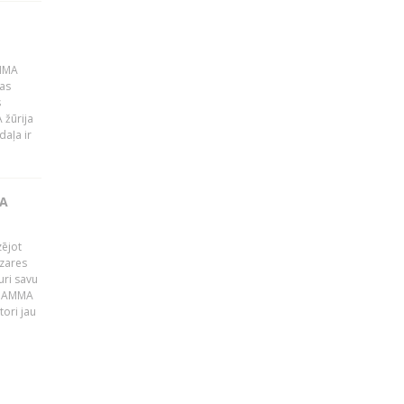
AMMA
kas
s
 žūrija
daļa ir
JA
zējot
ozares
uri savu
s GAMMA
ori jau