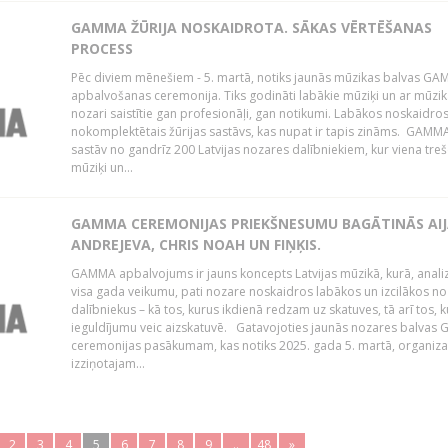
GAMMA ŽŪRIJA NOSKAIDROTA. SĀKAS VĒRTĒŠANAS
PROCESS
Pēc diviem mēnešiem - 5. martā, notiks jaunās mūzikas balvas G
apbalvošanas ceremonija. Tiks godināti labākie mūziķi un ar mūzi
nozari saistītie gan profesionāļi, gan notikumi. Labākos noskaidro
nokomplektētais žūrijas sastāvs, kas nupat ir tapis zināms. GAMMA
sastāv no gandrīz 200 Latvijas nozares dalībniekiem, kur viena treš
mūziķi un...
GAMMA CEREMONIJAS PRIEKŠNESUMU BAGĀTINĀS AI
ANDREJEVA, CHRIS NOAH UN FIŅĶIS.
GAMMA apbalvojums ir jauns koncepts Latvijas mūzikā, kurā, anali
visa gada veikumu, pati nozare noskaidros labākos un izcilākos n
dalībniekus – kā tos, kurus ikdienā redzam uz skatuves, tā arī tos, k
ieguldījumu veic aizskatuvē. Gatavojoties jaunās nozares balva
ceremonijas pasākumam, kas notiks 2025. gada 5. martā, organizat
izziņotajam...
2
3
4
5
6
7
8
9
..
48
»