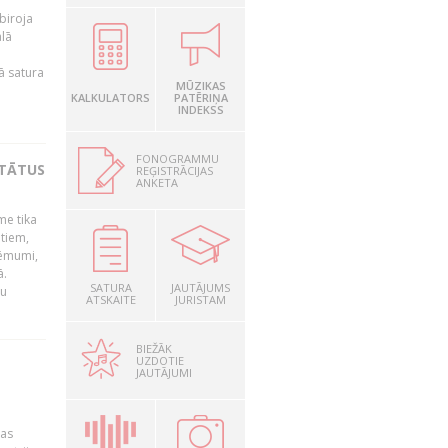
biroja
ālā
ā satura
MŪZIKAS
KALKULATORS
PATĒRIŅA
INDEKSS
FONOGRAMMU
LTĀTUS
REĢISTRĀCIJAS
ANKETA
me tika
ātiem,
lēmumi,
dā.
SATURA
JAUTĀJUMS
tu
ATSKAITE
JURISTAM
BIEŽĀK
UZDOTIE
"
JAUTĀJUMI
jas