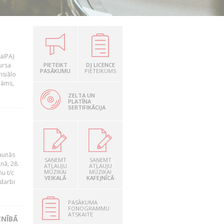
LaIPA)
ursa
PIETEIKT
DJ LICENCE
PASĀKUMU
PIETEIKUMS
nsiālo
nāms,
ZELTA UN
PLATĪNA
SERTIFIKĀCIJA
jaunās
SAŅEMT
SAŅEMT
nā, 28.
ATĻAUJU
ATĻAUJU
MŪZIKAI
MŪZIKAI
u t/c
VEIKALĀ
KAFEJNĪCĀ
 darbi
PASĀKUMA
FONOGRAMMU
ATSKAITE
ENĪBĀ