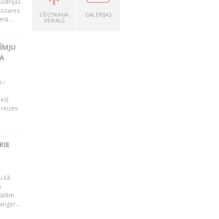
ustrijas
nozares
LĪDZSKAŅA
GALERIJAS
mā....
VEIKALS
ĪMJU
TA
s –
nesī
9 reizes
KIE
u kā
ā
tātēm
anger...