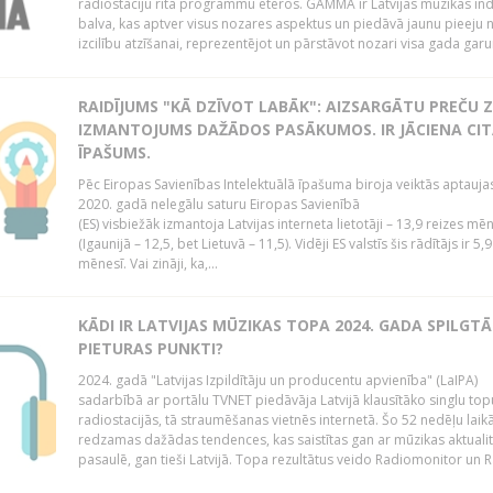
radiostaciju rīta programmu ēteros. GAMMA ir Latvijas mūzikas ind
balva, kas aptver visus nozares aspektus un piedāvā jaunu pieeju 
izcilību atzīšanai, reprezentējot un pārstāvot nozari visa gada garu
RAIDĪJUMS "KĀ DZĪVOT LABĀK": AIZSARGĀTU PREČU Z
IZMANTOJUMS DAŽĀDOS PASĀKUMOS. IR JĀCIENA CI
ĪPAŠUMS.
Pēc Eiropas Savienības Intelektuālā īpašuma biroja veiktās aptauja
2020. gadā nelegālu saturu Eiropas Savienībā
(ES) visbiežāk izmantoja Latvijas interneta lietotāji – 13,9 reizes mē
(Igaunijā – 12,5, bet Lietuvā – 11,5). Vidēji ES valstīs šis rādītājs ir 5,
mēnesī. Vai zināji, ka,...
KĀDI IR LATVIJAS MŪZIKAS TOPA 2024. GADA SPILGTĀ
PIETURAS PUNKTI?
2024. gadā "Latvijas Izpildītāju un producentu apvienība" (LaIPA)
sadarbībā ar portālu TVNET piedāvāja Latvijā klausītāko singlu top
radiostacijās, tā straumēšanas vietnēs internetā. Šo 52 nedēļu laik
redzamas dažādas tendences, kas saistītas gan ar mūzikas aktuali
pasaulē, gan tieši Latvijā. Topa rezultātus veido Radiomonitor un R