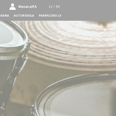
ManaLaIPA
LV
/
EN
SKANA
AUTORSKOLA
PARMUZIKU.LV