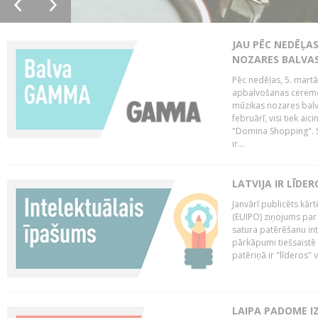
JAU PĒC NEDĒĻA
NOZARES BALVA
Pēc nedēļas, 5. mart
apbalvošanas ceremon
mūzikas nozares balva
februārī, visi tiek a
"Domina Shopping". S
ir...
LATVIJA IR LĪDE
Janvārī publicēts kār
(EUIPO) ziņojums par 
satura patērēšanu int
pārkāpumi tiešsaistē 
patēriņā ir "līderos" v
LAIPA PADOME I