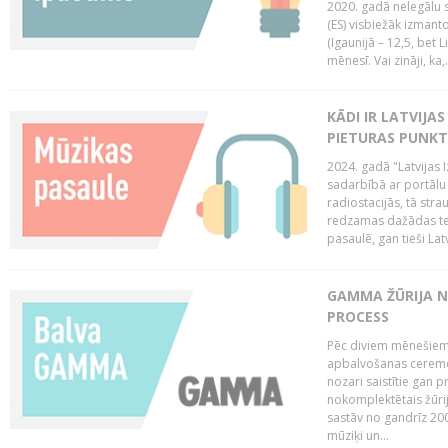
2020. gadā nelegālu 
(ES) visbiežāk izmanto
(Igaunijā – 12,5, bet Li
mēnesī. Vai zināji, ka,.
KĀDI IR LATVIJA
PIETURAS PUNKT
2024. gadā "Latvijas 
sadarbībā ar portālu 
radiostacijās, tā str
redzamas dažādas ten
pasaulē, gan tieši La
GAMMA ŽŪRIJA N
PROCESS
Pēc diviem mēnešiem 
apbalvošanas ceremon
nozari saistītie gan 
nokomplektētais žūrij
sastāv no gandrīz 200
mūziķi un...