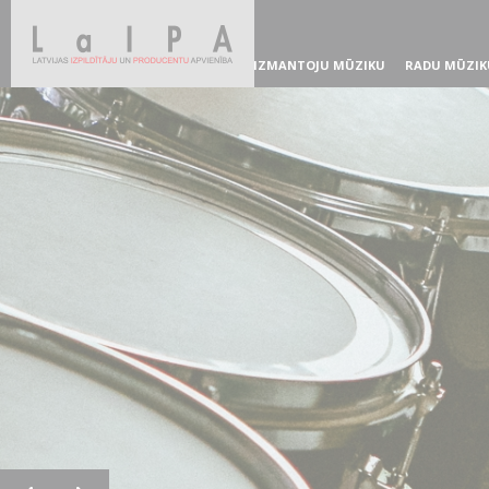
IZMANTOJU MŪZIKU
RADU MŪZIK