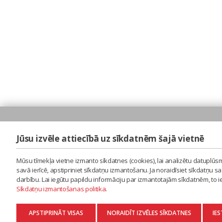
Jūsu izvēle attiecībā uz sīkdatnēm šajā vietnē
Mūsu tīmekļa vietne izmanto sīkdatnes (cookies), lai analizētu datuplūsm
savā ierīcē, apstipriniet sīkdatņu izmantošanu. Ja noraidīsiet sīkdatņu 
darbību. Lai iegūtu papildu informāciju par izmantotajām sīkdatnēm, to 
Sīkdatņu izmantošanas politika
.
APSTIPRINĀT VISAS
NORAIDĪT IZVĒLES SĪKDATNES
IES