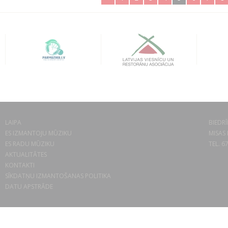
LAIPA
BIEDRĪ
ES IZMANTOJU MŪZIKU
MISAS 
ES RADU MŪZIKU
TEL. 6
AKTUALITĀTES
KONTAKTI
SĪKDATŅU IZMANTOŠANAS POLITIKA
DATU APSTRĀDE