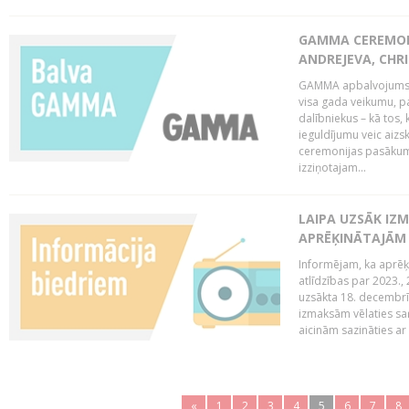
GAMMA CEREMONI
ANDREJEVA, CHRI
GAMMA apbalvojums ir
visa gada veikumu, p
dalībniekus – kā tos, 
ieguldījumu veic aiz
ceremonijas pasākuma
izziņotajam...
LAIPA UZSĀK IZM
APRĒĶINĀTAJĀM
Informējam, ka aprēķi
atlīdzības par 2023.
uzsākta 18. decembrī 
izmaksām vēlaties saņ
aicinām sazināties ar 
«
1
2
3
4
5
6
7
8