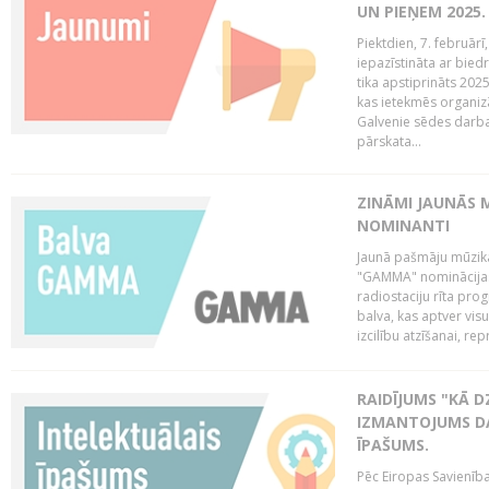
UN PIEŅEM 2025
Piektdien, 7. februār
iepazīstināta ar bied
tika apstiprināts 202
kas ietekmēs organiz
Galvenie sēdes darba 
pārskata...
ZINĀMI JAUNĀS 
NOMINANTI
Jaunā pašmāju mūzik
"GAMMA" nominācijas t
radiostaciju rīta pro
balva, kas aptver vi
izcilību atzīšanai, re
RAIDĪJUMS "KĀ D
IZMANTOJUMS DA
ĪPAŠUMS.
Pēc Eiropas Savienība