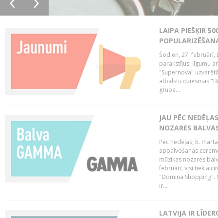
LAIPA PIEŠĶIR 5
POPULARIZĒŠANA
Šodien, 27. februārī, 
parakstījusi līgumu a
"Supernova" uzvarētāj
atbalstu dziesmas "Bu
grupa...
JAU PĒC NEDĒĻA
NOZARES BALVA
Pēc nedēļas, 5. mart
apbalvošanas ceremon
mūzikas nozares balva
februārī, visi tiek a
"Domina Shopping". S
ir...
LATVIJA IR LĪDE