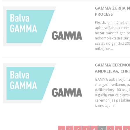
GAMMA ŽŪRIJA N
PROCESS
Pēc diviem mēnešiem 
apbalvošanas ceremon
nozari saistītie gan 
nokomplektētais žūrij
sastāv no gandrīz 200
mūziķi un...
GAMMA CEREMONI
ANDREJEVA, CHRI
GAMMA apbalvojums ir
visa gada veikumu, p
dalībniekus – kā tos, 
ieguldījumu veic aiz
ceremonijas pasākuma
izziņotajam...
«
1
2
3
4
5
6
7
8