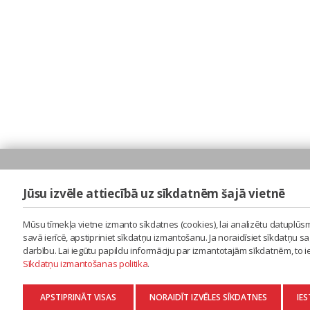
Jūsu izvēle attiecībā uz sīkdatnēm šajā vietnē
Mūsu tīmekļa vietne izmanto sīkdatnes (cookies), lai analizētu datuplūsm
savā ierīcē, apstipriniet sīkdatņu izmantošanu. Ja noraidīsiet sīkdatņu 
darbību. Lai iegūtu papildu informāciju par izmantotajām sīkdatnēm, to 
Sīkdatņu izmantošanas politika
.
APSTIPRINĀT VISAS
NORAIDĪT IZVĒLES SĪKDATNES
IES