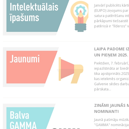
Janvārī publicēts kār
(EUIPO) ziņojums par 
satura patērēšanu int
pārkāpumi tiešsaistē 
patēriņā ir "līderos" v
LAIPA PADOME I
UN PIEŅEM 2025
Piektdien, 7. februār
iepazīstināta ar bied
tika apstiprināts 202
kas ietekmēs organiz
Galvenie sēdes darba 
pārskata...
ZINĀMI JAUNĀS 
NOMINANTI
Jaunā pašmāju mūzik
"GAMMA" nominācijas t