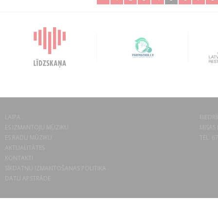
LAIPA
BIEDRĪ
ES IZMANTOJU MŪZIKU
MISAS 
ES RADU MŪZIKU
TEL. 6
AKTUALITĀTES
KONTAKTI
SĪKDATŅU IZMANTOŠANAS POLITIKA
DATU APSTRĀDE