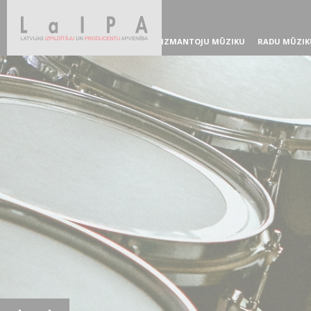
IZMANTOJU MŪZIKU
RADU MŪZIK