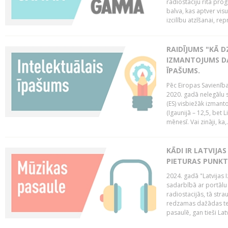
radiostaciju rīta pro
balva, kas aptver vi
izcilību atzīšanai, re
RAIDĪJUMS "KĀ D
IZMANTOJUMS DA
ĪPAŠUMS.
Pēc Eiropas Savienība
2020. gadā nelegālu 
(ES) visbiežāk izmanto
(Igaunijā – 12,5, bet Li
mēnesī. Vai zināji, ka,.
KĀDI IR LATVIJA
PIETURAS PUNKT
2024. gadā "Latvijas 
sadarbībā ar portālu 
radiostacijās, tā str
redzamas dažādas ten
pasaulē, gan tieši La