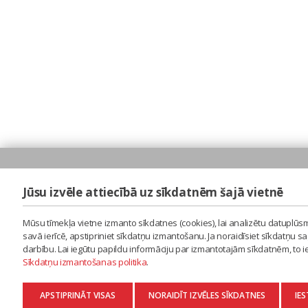
Jūsu izvēle attiecībā uz sīkdatnēm šajā vietnē
Mūsu tīmekļa vietne izmanto sīkdatnes (cookies), lai analizētu datuplūsm
savā ierīcē, apstipriniet sīkdatņu izmantošanu. Ja noraidīsiet sīkdatņu 
darbību. Lai iegūtu papildu informāciju par izmantotajām sīkdatnēm, to 
Sīkdatņu izmantošanas politika
.
APSTIPRINĀT VISAS
NORAIDĪT IZVĒLES SĪKDATNES
IES