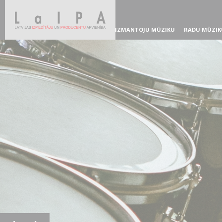
IZMANTOJU MŪZIKU
RADU MŪZIK