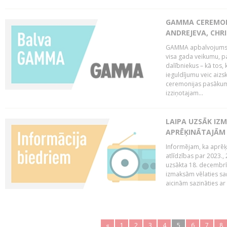
GAMMA CEREMONI
ANDREJEVA, CHRI
GAMMA apbalvojums ir
visa gada veikumu, p
dalībniekus – kā tos, 
ieguldījumu veic aiz
ceremonijas pasākuma
izziņotajam...
LAIPA UZSĀK IZM
APRĒĶINĀTAJĀM
Informējam, ka aprēķi
atlīdzības par 2023.
uzsākta 18. decembrī 
izmaksām vēlaties saņ
aicinām sazināties ar 
«
1
2
3
4
5
6
7
8