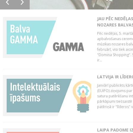
JAU PĒC NEDĒĻA
NOZARES BALVA
Pēc nedēļas, 5. mart
apbalvošanas ceremon
mūzikas nozares balva
februārī, visi tiek a
"Domina Shopping". S
ir...
LATVIJA IR LĪDE
Janvārī publicēts kār
(EUIPO) ziņojums par 
satura patērēšanu int
pārkāpumi tiešsaistē 
patēriņā ir "līderos" v
LAIPA PADOME I