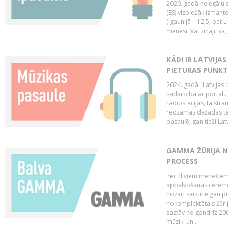
2020. gadā nelegālu 
(ES) visbiežāk izmanto
(Igaunijā – 12,5, bet Li
mēnesī. Vai zināji, ka,.
KĀDI IR LATVIJA
PIETURAS PUNKT
2024. gadā "Latvijas 
sadarbībā ar portālu 
radiostacijās, tā str
redzamas dažādas ten
pasaulē, gan tieši La
GAMMA ŽŪRIJA N
PROCESS
Pēc diviem mēnešiem 
apbalvošanas ceremon
nozari saistītie gan 
nokomplektētais žūrij
sastāv no gandrīz 200
mūziķi un...