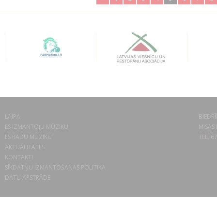
LAIPA
BIEDRĪ
ES IZMANTOJU MŪZIKU
MISAS 
ES RADU MŪZIKU
TEL. 6
AKTUALITĀTES
KONTAKTI
SĪKDATŅU IZMANTOŠANAS POLITIKA
DATU APSTRĀDE