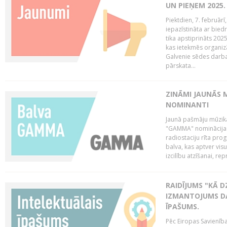
UN PIEŅEM 2025
Piektdien, 7. februār
iepazīstināta ar bied
tika apstiprināts 202
kas ietekmēs organiz
Galvenie sēdes darba 
pārskata...
ZINĀMI JAUNĀS 
NOMINANTI
Jaunā pašmāju mūzik
"GAMMA" nominācijas t
radiostaciju rīta pro
balva, kas aptver vi
izcilību atzīšanai, re
RAIDĪJUMS "KĀ D
IZMANTOJUMS DA
ĪPAŠUMS.
Pēc Eiropas Savienība