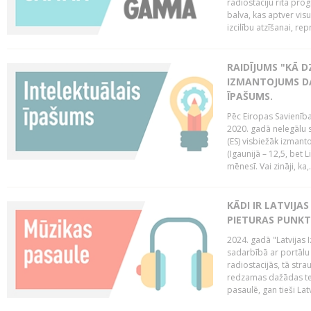
radiostaciju rīta pro
balva, kas aptver vi
izcilību atzīšanai, re
RAIDĪJUMS "KĀ D
IZMANTOJUMS DA
ĪPAŠUMS.
Pēc Eiropas Savienība
2020. gadā nelegālu 
(ES) visbiežāk izmanto
(Igaunijā – 12,5, bet Li
mēnesī. Vai zināji, ka,.
KĀDI IR LATVIJA
PIETURAS PUNKT
2024. gadā "Latvijas 
sadarbībā ar portālu 
radiostacijās, tā str
redzamas dažādas ten
pasaulē, gan tieši La