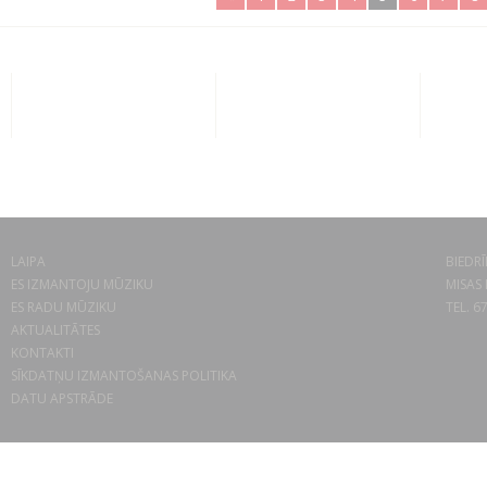
LAIPA
BIEDRĪ
ES IZMANTOJU MŪZIKU
MISAS 
ES RADU MŪZIKU
TEL. 6
AKTUALITĀTES
KONTAKTI
SĪKDATŅU IZMANTOŠANAS POLITIKA
DATU APSTRĀDE