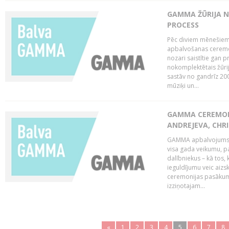
GAMMA ŽŪRIJA N
PROCESS
Pēc diviem mēnešiem 
apbalvošanas ceremon
nozari saistītie gan 
nokomplektētais žūrij
sastāv no gandrīz 200
mūziķi un...
GAMMA CEREMONI
ANDREJEVA, CHRI
GAMMA apbalvojums ir
visa gada veikumu, p
dalībniekus – kā tos, 
ieguldījumu veic aiz
ceremonijas pasākuma
izziņotajam...
«
1
2
3
4
5
6
7
8