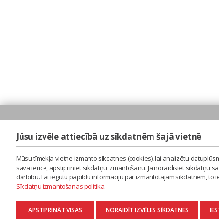
Jūsu izvēle attiecībā uz sīkdatnēm šajā vietnē
Mūsu tīmekļa vietne izmanto sīkdatnes (cookies), lai analizētu datuplūsm
savā ierīcē, apstipriniet sīkdatņu izmantošanu. Ja noraidīsiet sīkdatņu 
darbību. Lai iegūtu papildu informāciju par izmantotajām sīkdatnēm, to 
Sīkdatņu izmantošanas politika
.
APSTIPRINĀT VISAS
NORAIDĪT IZVĒLES SĪKDATNES
IES