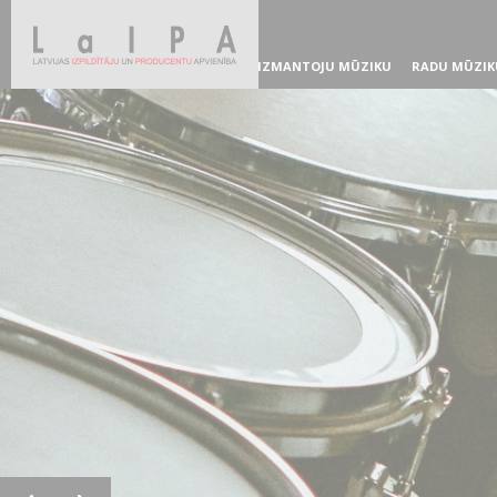
IZMANTOJU MŪZIKU
RADU MŪZIK