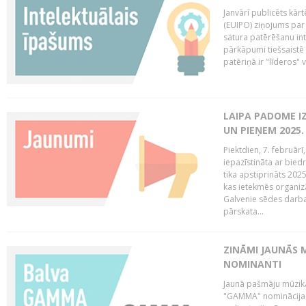
Janvārī publicēts kār
(EUIPO) ziņojums par 
satura patērēšanu int
pārkāpumi tiešsaistē 
patēriņā ir "līderos" v
LAIPA PADOME I
UN PIEŅEM 2025
Piektdien, 7. februār
iepazīstināta ar bied
tika apstiprināts 202
kas ietekmēs organiz
Galvenie sēdes darba 
pārskata...
ZINĀMI JAUNĀS 
NOMINANTI
Jaunā pašmāju mūzik
"GAMMA" nominācijas t