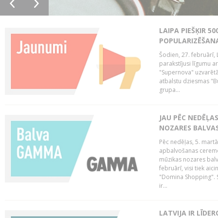
LAIPA PIEŠĶIR 5
POPULARIZĒŠANA
Šodien, 27. februārī, 
parakstījusi līgumu a
"Supernova" uzvarētāj
atbalstu dziesmas "Bu
grupa...
JAU PĒC NEDĒĻA
NOZARES BALVA
Pēc nedēļas, 5. mart
apbalvošanas ceremon
mūzikas nozares balva
februārī, visi tiek a
"Domina Shopping". S
ir...
LATVIJA IR LĪDE