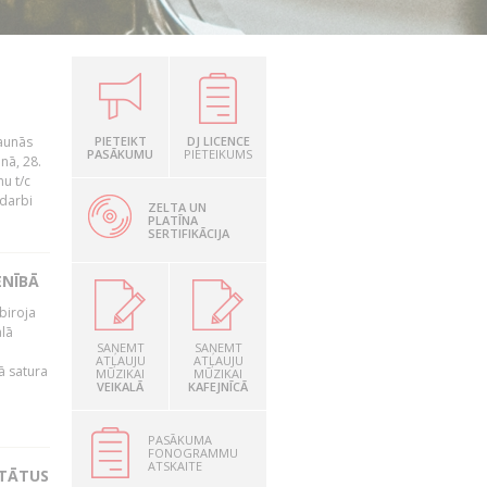
jaunās
PIETEIKT
DJ LICENCE
PASĀKUMU
PIETEIKUMS
nā, 28.
u t/c
 darbi
ZELTA UN
PLATĪNA
SERTIFIKĀCIJA
ENĪBĀ
biroja
ālā
SAŅEMT
SAŅEMT
ATĻAUJU
ATĻAUJU
ā satura
MŪZIKAI
MŪZIKAI
VEIKALĀ
KAFEJNĪCĀ
PASĀKUMA
FONOGRAMMU
ATSKAITE
LTĀTUS