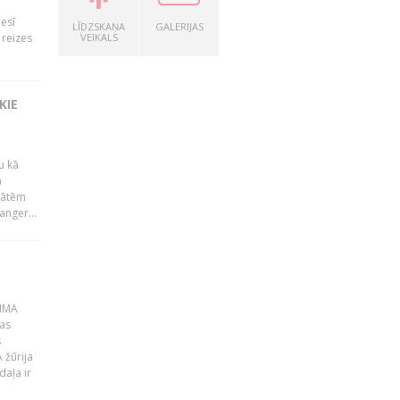
nesī
LĪDZSKAŅA
GALERIJAS
9 reizes
VEIKALS
KIE
u kā
ā
tātēm
anger...
AMMA
kas
s
 žūrija
daļa ir