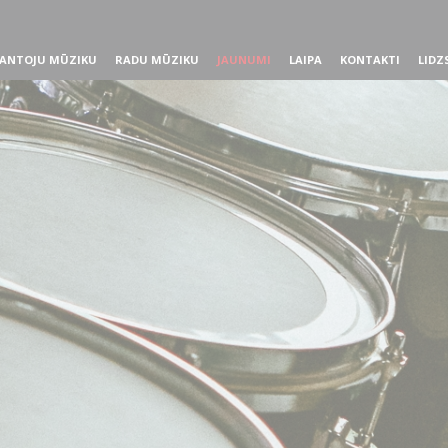
ANTOJU MŪZIKU
RADU MŪZIKU
JAUNUMI
LAIPA
KONTAKTI
LIDZ