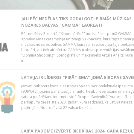
JAU PĒC NEDĒĻAS TIKS GODALGOTI PIRMĀS MŪZIKAS
NOZARES BALVAS "GAMMA" LAUREĀTI
Pēc nedēļas, 5. martā, "Xiaomi Arēnā" norisināsies pirmā GAMMA
apbalvošanas ceremonija un zvaigžņu koncerts, kurā taps zināmi 
mūzikas nozares balvas GAMMA laureāti. Savukārt jau šajā piektdie
februārī, visi tiek aicināti uz GAMMA trofejas prezentācijas pasākum
"Domina Shopping". Scenogrāfs un mākslinieks Artūrs Analts, kura
ir...
LATVIJA IR LĪDEROS "PIRĀTISMA" JOMĀ EIROPAS SAVI
Janvārī publicēts kārtējais Eiropas Savienības Intelektuālā īpašuma 
(EUIPO) ziņojums par situāciju ar autortiesību ievērošanu un neleg
satura patērēšanu interneta vidē Eiropas Savienībā "Autortiesību
pārkāpumi tiešsaistē 2023. gadā", kurā redzams, ka Latvija nelegāl
patēriņā ir "līderos" visā 27 valstu blokā....
LAIPA PADOME IZVĒRTĒ BIEDRĪBAS 2024. GADA REZU