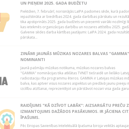
UN PIEŅEM 2025. GADA BUDŽETU
Piektdien, 7. februārī, norisinājās LaIPA padomes sēde, kurā pado
iepazīstināta ar biedrības 2024. gada darbības pārskatu un rezult
tika apstiprināts 2025. gada budžets un pieņemti vairāki nozīmīgi 
kas ietekmēs organizācijas darbību un nozares attīstību 2025. ga
Galvenie sēdes darba kārtības jautājumi: LaIPA 2024. gada rezultā
pārskata...
ZINĀMI JAUNĀS MŪZIKAS NOZARES BALVAS "GAMMA
NOMINANTI
Jaunā pašmāju mūzikas notikuma, mūzikas nozares balvas
"GAMMA" nominācijas tika atklātas TVNET tiešraidē un lielāko Latvi
radiostaciju rīta programmu ēteros. GAMMA ir Latvijas mūzikas ind
balva, kas aptver visus nozares aspektus un piedāvā jaunu pieeju 
izcilību atzīšanai, reprezentējot un pārstāvot nozari visa gada garu
RAIDĪJUMS "KĀ DZĪVOT LABĀK": AIZSARGĀTU PREČU Z
IZMANTOJUMS DAŽĀDOS PASĀKUMOS. IR JĀCIENA CI
ĪPAŠUMS.
Pēc Eiropas Savienības Intelektuālā īpašuma biroja veiktās aptauja