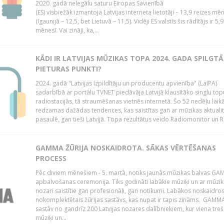
2020. gadā nelegālu saturu Eiropas Savienībā
(ES) visbiežāk izmantoja Latvijas interneta lietotāji – 13,9 reizes mē
(Igaunijā – 12,5, bet Lietuvā – 11,5). Vidēji ES valstīs šis rādītājs ir 5,
mēnesī. Vai zināji, ka,...
KĀDI IR LATVIJAS MŪZIKAS TOPA 2024. GADA SPILGTĀ
PIETURAS PUNKTI?
2024. gadā "Latvijas Izpildītāju un producentu apvienība" (LaIPA)
sadarbībā ar portālu TVNET piedāvāja Latvijā klausītāko singlu top
radiostacijās, tā straumēšanas vietnēs internetā. Šo 52 nedēļu laik
redzamas dažādas tendences, kas saistītas gan ar mūzikas aktuali
pasaulē, gan tieši Latvijā. Topa rezultātus veido Radiomonitor un R
GAMMA ŽŪRIJA NOSKAIDROTA. SĀKAS VĒRTĒŠANAS
PROCESS
Pēc diviem mēnešiem - 5. martā, notiks jaunās mūzikas balvas G
apbalvošanas ceremonija. Tiks godināti labākie mūziķi un ar mūzi
nozari saistītie gan profesionāļi, gan notikumi. Labākos noskaidro
nokomplektētais žūrijas sastāvs, kas nupat ir tapis zināms. GAMMA
sastāv no gandrīz 200 Latvijas nozares dalībniekiem, kur viena treš
mūziķi un...