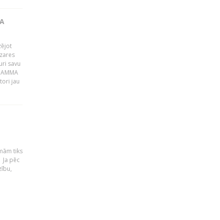
JA
zējot
ozares
uri savu
s GAMMA
ori jau
mām tiks
. Ja pēc
zību,