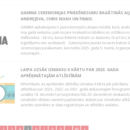
GAMMA CEREMONIJAS PRIEKŠNESUMU BAGĀTINĀS AI
ANDREJEVA, CHRIS NOAH UN FIŅĶIS.
GAMMA apbalvojums ir jauns koncepts Latvijas mūzikā, kurā, anali
visa gada veikumu, pati nozare noskaidros labākos un izcilākos n
dalībniekus – kā tos, kurus ikdienā redzam uz skatuves, tā arī tos, k
ieguldījumu veic aizskatuvē. Gatavojoties jaunās nozares balva
ceremonijas pasākumam, kas notiks 2025. gada 5. martā, organizat
izziņotajam...
LAIPA UZSĀK IZMAKSU II KĀRTU PAR 2023. GADA
APRĒĶINĀTAJĀM ATLĪDZĪBĀM
Informējam, ka aprēķināto atlīdzību izmaksu II kārta jeb pārrēķinu
atlīdzības par 2023., 2022. un 2021. gadā atskaņotajām fonogram
uzsākta 18. decembrī un turpināsies līdz 20. decembrim (ieskaitot)
izmaksām vēlaties saņemt paplašināto atskaiti par izmaksāto atlīd
aicinām sazināties ar datu reģistrācijas un atlīdzību sadales...
2
3
4
5
6
7
8
9
..
48
»