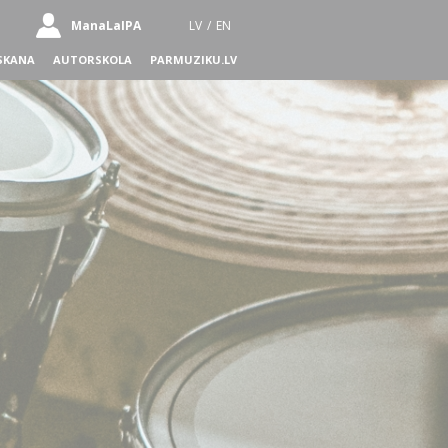
ManaLaIPA
LV
/
EN
SKANA
AUTORSKOLA
PARMUZIKU.LV