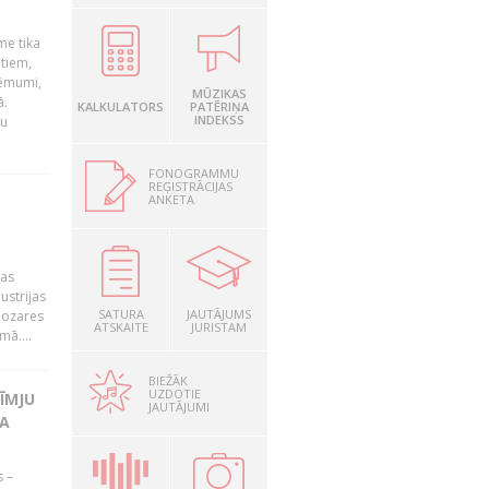
me tika
ātiem,
lēmumi,
MŪZIKAS
dā.
KALKULATORS
PATĒRIŅA
INDEKSS
tu
FONOGRAMMU
REĢISTRĀCIJAS
ANKETA
"
jas
ustrijas
SATURA
JAUTĀJUMS
nozares
ATSKAITE
JURISTAM
mā....
BIEŽĀK
UZDOTIE
ĪMJU
JAUTĀJUMI
TA
s –