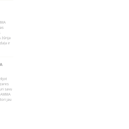
AMMA
kas
s
 žūrija
daļa ir
JA
zējot
ozares
uri savu
s GAMMA
ori jau