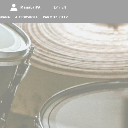
ManaLaIPA
LV
/
EN
SKANA
AUTORSKOLA
PARMUZIKU.LV