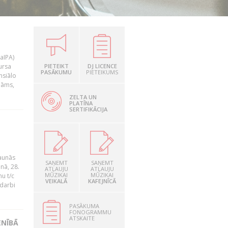
LaIPA)
ursa
PIETEIKT
DJ LICENCE
PASĀKUMU
PIETEIKUMS
nsiālo
nāms,
ZELTA UN
PLATĪNA
SERTIFIKĀCIJA
jaunās
SAŅEMT
SAŅEMT
nā, 28.
ATĻAUJU
ATĻAUJU
MŪZIKAI
MŪZIKAI
u t/c
VEIKALĀ
KAFEJNĪCĀ
 darbi
PASĀKUMA
FONOGRAMMU
ATSKAITE
ENĪBĀ