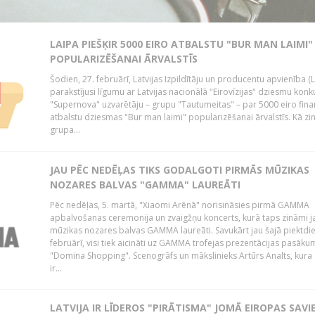
LAIPA PIEŠĶIR 5000 EIRO ATBALSTU "BUR MAN LAIMI"
POPULARIZĒŠANAI ĀRVALSTĪS
Šodien, 27. februārī, Latvijas Izpildītāju un producentu apvienība (
parakstījusi līgumu ar Latvijas nacionālā "Eirovīzijas" dziesmu konk
"Supernova" uzvarētāju – grupu "Tautumeitas" – par 5000 eiro fina
atbalstu dziesmas "Bur man laimi" popularizēšanai ārvalstīs. Kā zi
grupa...
JAU PĒC NEDĒĻAS TIKS GODALGOTI PIRMĀS MŪZIKAS
NOZARES BALVAS "GAMMA" LAUREĀTI
Pēc nedēļas, 5. martā, "Xiaomi Arēnā" norisināsies pirmā GAMMA
apbalvošanas ceremonija un zvaigžņu koncerts, kurā taps zināmi 
mūzikas nozares balvas GAMMA laureāti. Savukārt jau šajā piektdie
februārī, visi tiek aicināti uz GAMMA trofejas prezentācijas pasākum
"Domina Shopping". Scenogrāfs un mākslinieks Artūrs Analts, kura
ir...
LATVIJA IR LĪDEROS "PIRĀTISMA" JOMĀ EIROPAS SAVI