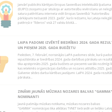
Janvārī publicēts kārtējais Eiropas Savienības Intelektuālā īpašuma 
(EUIPO) ziņojums par situāciju ar autortiesību ievērošanu un neleg
satura patērēšanu interneta vidē Eiropas Savienībā "Autortiesību
pārkāpumi tiešsaistē 2023. gadā", kurā redzams, ka Latvija nelegāl
patēriņā ir "līderos" visā 27 valstu blokā....
LAIPA PADOME IZVĒRTĒ BIEDRĪBAS 2024. GADA REZU
UN PIEŅEM 2025. GADA BUDŽETU
Piektdien, 7. februārī, norisinājās LaIPA padomes sēde, kurā pado
iepazīstināta ar biedrības 2024. gada darbības pārskatu un rezult
tika apstiprināts 2025. gada budžets un pieņemti vairāki nozīmīgi 
kas ietekmēs organizācijas darbību un nozares attīstību 2025. ga
Galvenie sēdes darba kārtības jautājumi: LaIPA 2024. gada rezultā
pārskata...
ZINĀMI JAUNĀS MŪZIKAS NOZARES BALVAS "GAMMA
NOMINANTI
Jaunā pašmāju mūzikas notikuma, mūzikas nozares balvas
"GAMMA" nominācijas tika atklātas TVNET tiešraidē un lielāko Latvi