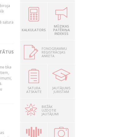
biroja
ālā
ā satura
MŪZIKAS
KALKULATORS
PATĒRIŅA
INDEKSS
FONOGRAMMU
LTĀTUS
REĢISTRĀCIJAS
ANKETA
me tika
ātiem,
lēmumi,
dā.
SATURA
JAUTĀJUMS
tu
ATSKAITE
JURISTAM
BIEŽĀK
UZDOTIE
"
JAUTĀJUMI
jas