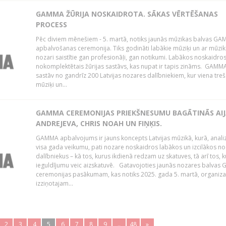
GAMMA ŽŪRIJA NOSKAIDROTA. SĀKAS VĒRTĒŠANAS
PROCESS
Pēc diviem mēnešiem - 5. martā, notiks jaunās mūzikas balvas G
apbalvošanas ceremonija. Tiks godināti labākie mūziķi un ar mūzi
nozari saistītie gan profesionāļi, gan notikumi. Labākos noskaidro
nokomplektētais žūrijas sastāvs, kas nupat ir tapis zināms. GAMMA
sastāv no gandrīz 200 Latvijas nozares dalībniekiem, kur viena treš
mūziķi un...
GAMMA CEREMONIJAS PRIEKŠNESUMU BAGĀTINĀS AI
ANDREJEVA, CHRIS NOAH UN FIŅĶIS.
GAMMA apbalvojums ir jauns koncepts Latvijas mūzikā, kurā, anali
visa gada veikumu, pati nozare noskaidros labākos un izcilākos n
dalībniekus – kā tos, kurus ikdienā redzam uz skatuves, tā arī tos, k
ieguldījumu veic aizskatuvē. Gatavojoties jaunās nozares balva
ceremonijas pasākumam, kas notiks 2025. gada 5. martā, organizat
izziņotajam...
2
3
4
5
6
7
8
9
..
48
»