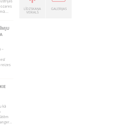
ustrijas
nozares
LĪDZSKAŅA
GALERIJAS
mā....
VEIKALS
ĪMJU
TA
s –
nesī
9 reizes
KIE
u kā
ā
tātēm
anger...