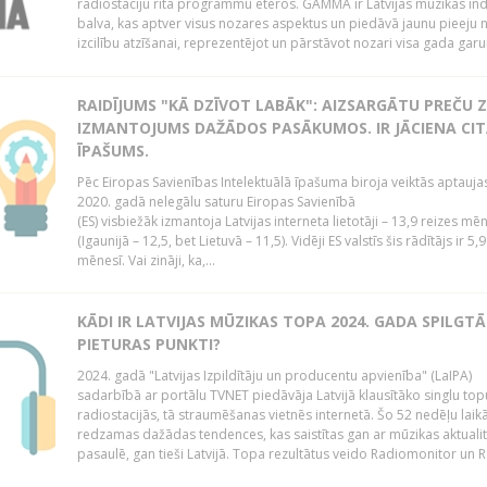
radiostaciju rīta programmu ēteros. GAMMA ir Latvijas mūzikas ind
balva, kas aptver visus nozares aspektus un piedāvā jaunu pieeju 
izcilību atzīšanai, reprezentējot un pārstāvot nozari visa gada garu
RAIDĪJUMS "KĀ DZĪVOT LABĀK": AIZSARGĀTU PREČU Z
IZMANTOJUMS DAŽĀDOS PASĀKUMOS. IR JĀCIENA CI
ĪPAŠUMS.
Pēc Eiropas Savienības Intelektuālā īpašuma biroja veiktās aptauja
2020. gadā nelegālu saturu Eiropas Savienībā
(ES) visbiežāk izmantoja Latvijas interneta lietotāji – 13,9 reizes mē
(Igaunijā – 12,5, bet Lietuvā – 11,5). Vidēji ES valstīs šis rādītājs ir 5,
mēnesī. Vai zināji, ka,...
KĀDI IR LATVIJAS MŪZIKAS TOPA 2024. GADA SPILGTĀ
PIETURAS PUNKTI?
2024. gadā "Latvijas Izpildītāju un producentu apvienība" (LaIPA)
sadarbībā ar portālu TVNET piedāvāja Latvijā klausītāko singlu top
radiostacijās, tā straumēšanas vietnēs internetā. Šo 52 nedēļu laik
redzamas dažādas tendences, kas saistītas gan ar mūzikas aktuali
pasaulē, gan tieši Latvijā. Topa rezultātus veido Radiomonitor un R