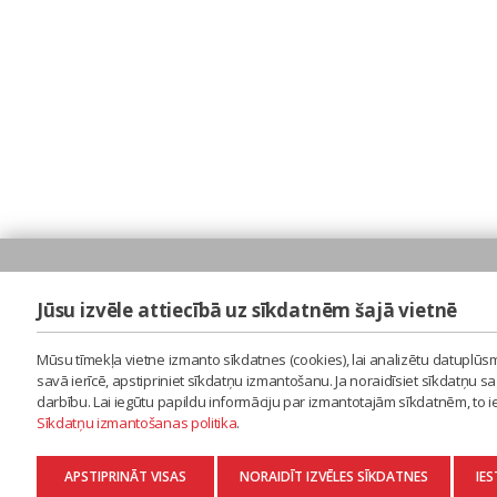
Jūsu izvēle attiecībā uz sīkdatnēm šajā vietnē
Mūsu tīmekļa vietne izmanto sīkdatnes (cookies), lai analizētu datuplūsm
savā ierīcē, apstipriniet sīkdatņu izmantošanu. Ja noraidīsiet sīkdatņu 
darbību. Lai iegūtu papildu informāciju par izmantotajām sīkdatnēm, to 
Sīkdatņu izmantošanas politika
.
APSTIPRINĀT VISAS
NORAIDĪT IZVĒLES SĪKDATNES
IES