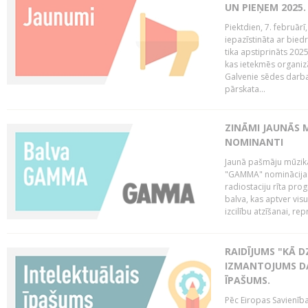
UN PIEŅEM 2025
Piektdien, 7. februār
iepazīstināta ar bied
tika apstiprināts 202
kas ietekmēs organiz
Galvenie sēdes darba 
pārskata...
ZINĀMI JAUNĀS 
NOMINANTI
Jaunā pašmāju mūzik
"GAMMA" nominācijas t
radiostaciju rīta pro
balva, kas aptver vi
izcilību atzīšanai, re
RAIDĪJUMS "KĀ D
IZMANTOJUMS DA
ĪPAŠUMS.
Pēc Eiropas Savienība