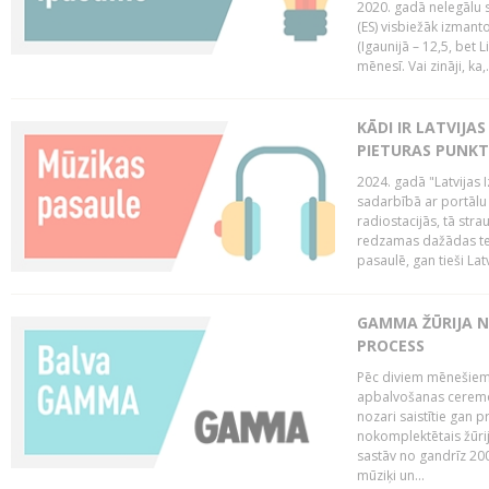
2020. gadā nelegālu 
(ES) visbiežāk izmanto
(Igaunijā – 12,5, bet Li
mēnesī. Vai zināji, ka,.
KĀDI IR LATVIJA
PIETURAS PUNKT
2024. gadā "Latvijas 
sadarbībā ar portālu 
radiostacijās, tā str
redzamas dažādas ten
pasaulē, gan tieši La
GAMMA ŽŪRIJA N
PROCESS
Pēc diviem mēnešiem 
apbalvošanas ceremon
nozari saistītie gan 
nokomplektētais žūrij
sastāv no gandrīz 200
mūziķi un...