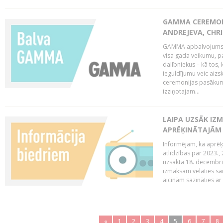
GAMMA CEREMONI
ANDREJEVA, CHRI
GAMMA apbalvojums ir
visa gada veikumu, p
dalībniekus – kā tos, 
ieguldījumu veic aiz
ceremonijas pasākuma
izziņotajam...
LAIPA UZSĀK IZM
APRĒĶINĀTAJĀM
Informējam, ka aprēķi
atlīdzības par 2023.
uzsākta 18. decembrī 
izmaksām vēlaties saņ
aicinām sazināties ar 
«
1
2
3
4
5
6
7
8