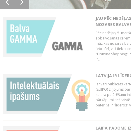
JAU PĒC NEDĒĻA
NOZARES BALVA
Pēc nedēļas, 5. mart
apbalvošanas ceremon
mūzikas nozares balva
februārī, visi tiek a
"Domina Shopping". S
ir...
LATVIJA IR LĪDE
Janvārī publicēts kār
(EUIPO) ziņojums par 
satura patērēšanu int
pārkāpumi tiešsaistē 
patēriņā ir "līderos" v
LAIPA PADOME I