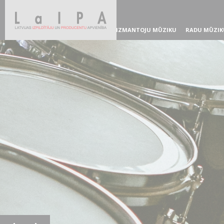
IZMANTOJU MŪZIKU
RADU MŪZIK