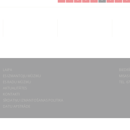
LAIPA
BIEDRĪ
ES IZMANTOJU MŪZIKU
MISAS 
ES RADU MŪZIKU
TEL. 6
AKTUALITĀTES
KONTAKTI
SĪKDATŅU IZMANTOŠANAS POLITIKA
DATU APSTRĀDE