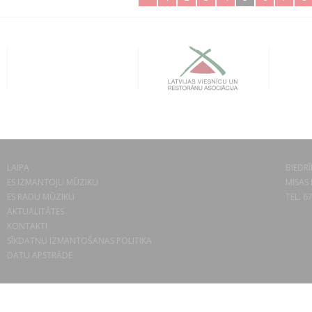
LAIPA
BIEDRĪ
ES IZMANTOJU MŪZIKU
MISAS 
ES RADU MŪZIKU
TEL. 6
AKTUALITĀTES
KONTAKTI
SĪKDATŅU IZMANTOŠANAS POLITIKA
DATU APSTRĀDE