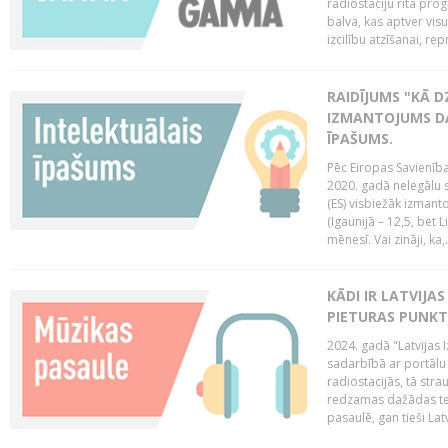
radiostaciju rīta pro
balva, kas aptver vi
izcilību atzīšanai, re
RAIDĪJUMS "KĀ D
IZMANTOJUMS DA
ĪPAŠUMS.
Pēc Eiropas Savienība
2020. gadā nelegālu 
(ES) visbiežāk izmanto
(Igaunijā – 12,5, bet Li
mēnesī. Vai zināji, ka,.
KĀDI IR LATVIJA
PIETURAS PUNKT
2024. gadā "Latvijas 
sadarbībā ar portālu 
radiostacijās, tā str
redzamas dažādas ten
pasaulē, gan tieši La