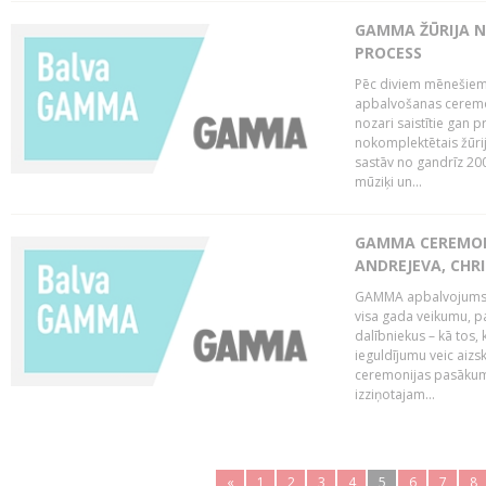
GAMMA ŽŪRIJA N
PROCESS
Pēc diviem mēnešiem 
apbalvošanas ceremon
nozari saistītie gan 
nokomplektētais žūrij
sastāv no gandrīz 200
mūziķi un...
GAMMA CEREMONI
ANDREJEVA, CHRI
GAMMA apbalvojums ir
visa gada veikumu, p
dalībniekus – kā tos, 
ieguldījumu veic aiz
ceremonijas pasākuma
izziņotajam...
«
1
2
3
4
5
6
7
8