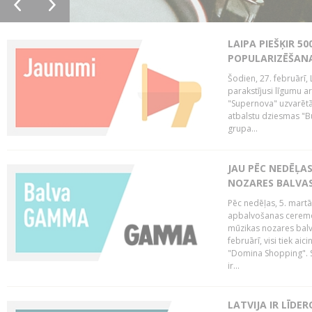
LAIPA PIEŠĶIR 5
POPULARIZĒŠANA
Šodien, 27. februārī, 
parakstījusi līgumu a
"Supernova" uzvarētāj
atbalstu dziesmas "Bu
grupa...
JAU PĒC NEDĒĻA
NOZARES BALVA
Pēc nedēļas, 5. mart
apbalvošanas ceremon
mūzikas nozares balva
februārī, visi tiek a
"Domina Shopping". S
ir...
LATVIJA IR LĪDE