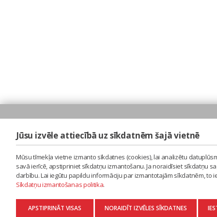
Jūsu izvēle attiecībā uz sīkdatnēm šajā vietnē
Mūsu tīmekļa vietne izmanto sīkdatnes (cookies), lai analizētu datuplūsm
savā ierīcē, apstipriniet sīkdatņu izmantošanu. Ja noraidīsiet sīkdatņu 
darbību. Lai iegūtu papildu informāciju par izmantotajām sīkdatnēm, to 
Sīkdatņu izmantošanas politika
.
APSTIPRINĀT VISAS
NORAIDĪT IZVĒLES SĪKDATNES
IES