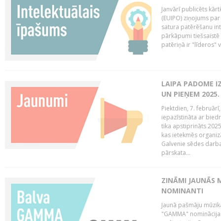
Janvārī publicēts kār
(EUIPO) ziņojums par 
satura patērēšanu int
pārkāpumi tiešsaistē 
patēriņā ir "līderos" v
LAIPA PADOME I
UN PIEŅEM 2025
Piektdien, 7. februār
iepazīstināta ar bied
tika apstiprināts 202
kas ietekmēs organiz
Galvenie sēdes darba 
pārskata...
ZINĀMI JAUNĀS 
NOMINANTI
Jaunā pašmāju mūzik
"GAMMA" nominācijas t