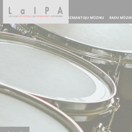
IZMANTOJU MŪZIKU
RADU MŪZIK