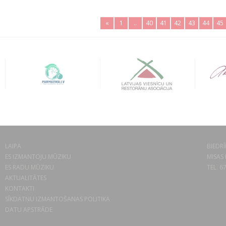
«
1
..
40
41
42
43
44
45
LAIPA
BIEDRĪ
ES IZMANTOJU MŪZIKU
MISAS 
ES RADU MŪZIKU
TEL. 6
AKTUALITĀTES
KONTAKTI
SĪKDATŅU IZMANTOŠANAS POLITIKA
DATU APSTRĀDE