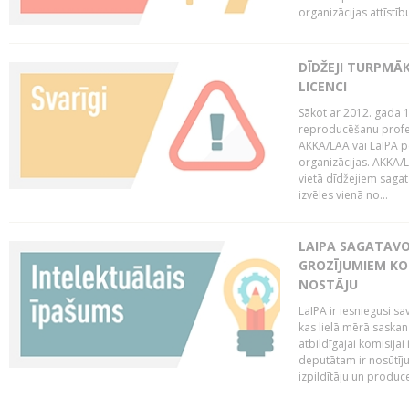
organizācijas attīstību
DĪDŽEJI TURPMĀ
LICENCI
Sākot ar 2012. gada 1
reproducēšanu profe
AKKA/LAA vai LaIPA p
organizācijas. AKKA/L
vietā dīdžejiem sagat
izvēles vienā no...
LAIPA SAGATAVO
GROZĪJUMIEM KO
NOSTĀJU
LaIPA ir iesniegusi s
kas lielā mērā saskan
atbildīgajai komisija
deputātam ir nosūtīju
izpildītāju un produc