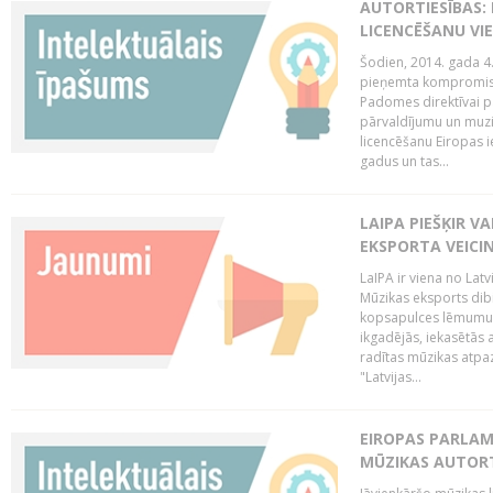
AUTORTIESĪBAS: 
LICENCĒŠANU VI
Šodien, 2014. gada 4.
pieņemta kompromisa
Padomes direktīvai pa
pārvaldījumu un muzik
licencēšanu Eiropas ie
gadus un tas...
LAIPA PIEŠĶIR V
EKSPORTA VEICI
LaIPA ir viena no Latv
Mūzikas eksports dib
kopsapulces lēmumu, 
ikgadējās, iekasētās 
radītas mūzikas atpaz
"Latvijas...
EIROPAS PARLAM
MŪZIKAS AUTORT