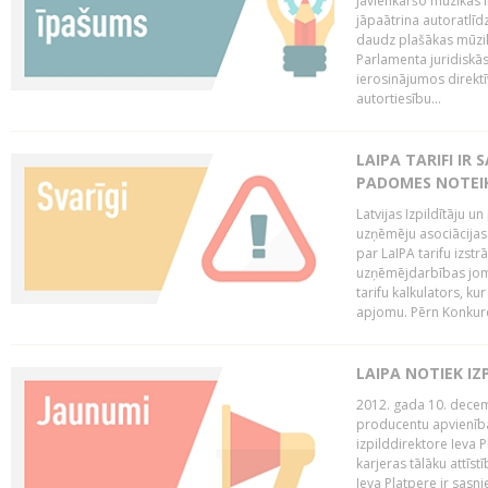
Jāvienkāršo mūzikas l
jāpaātrina autoratlīd
daudz plašākas mūzik
Parlamenta juridiskā
ierosinājumos direktī
autortiesību...
LAIPA TARIFI IR
PADOMES NOTEIK
Latvijas Izpildītāju u
uzņēmēju asociācijas 
par LaIPA tarifu izs
uzņēmējdarbības jom
tarifu kalkulators, ku
apjomu. Pērn Konkur
LAIPA NOTIEK I
2012. gada 10. decemb
producentu apvienības
izpilddirektore Ieva 
karjeras tālāku attīst
Ieva Platpere ir sasn