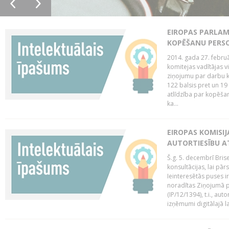
EIROPAS PARLAM
KOPĒŠANU PERS
2014. gada 27. februā
komitejas vadītājas v
ziņojumu par darbu k
122 balsis pret un 19
atlīdzība par kopēša
ka...
EIROPAS KOMISIJ
AUTORTIESĪBU A
Š.g. 5. decembrī Bris
konsultācijas, lai pār
Ieinteresētās puses i
noradītas Ziņojumā pa
(IP/12/1394), t.i., aut
izņēmumi digitālajā la