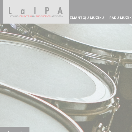
IZMANTOJU MŪZIKU
RADU MŪZIK