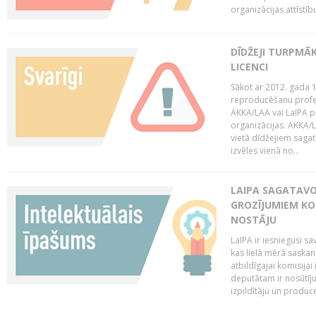
organizācijas attīstību
DĪDŽEJI TURPMĀ
LICENCI
Sākot ar 2012. gada 1
reproducēšanu profe
AKKA/LAA vai LaIPA p
organizācijas. AKKA/L
vietā dīdžejiem sagat
izvēles vienā no...
LAIPA SAGATAVO
GROZĪJUMIEM KO
NOSTĀJU
LaIPA ir iesniegusi s
kas lielā mērā saskan
atbildīgajai komisija
deputātam ir nosūtīju
izpildītāju un produc