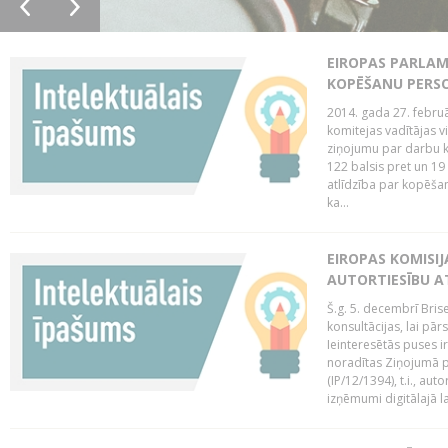
EIROPAS PARLAM
KOPĒŠANU PERS
2014. gada 27. februā
komitejas vadītājas v
ziņojumu par darbu k
122 balsis pret un 19
atlīdzība par kopēša
ka...
EIROPAS KOMISIJ
AUTORTIESĪBU A
Š.g. 5. decembrī Bris
konsultācijas, lai pār
Ieinteresētās puses i
noradītas Ziņojumā pa
(IP/12/1394), t.i., aut
izņēmumi digitālajā la