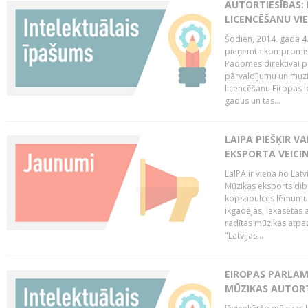
AUTORTIESĪBAS: 
LICENCĒŠANU VI
Šodien, 2014. gada 4.
pieņemta kompromisa
Padomes direktīvai pa
pārvaldījumu un muzik
licencēšanu Eiropas ie
gadus un tas...
LAIPA PIEŠĶIR V
EKSPORTA VEICI
LaIPA ir viena no Latv
Mūzikas eksports dib
kopsapulces lēmumu, 
ikgadējās, iekasētās 
radītas mūzikas atpaz
"Latvijas...
EIROPAS PARLAM
MŪZIKAS AUTORT