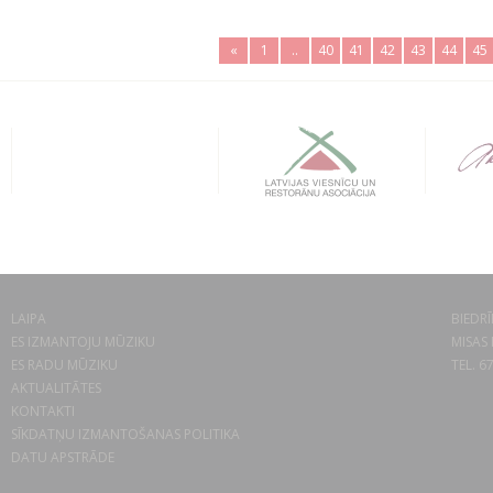
«
1
..
40
41
42
43
44
45
LAIPA
BIEDRĪ
ES IZMANTOJU MŪZIKU
MISAS 
ES RADU MŪZIKU
TEL. 6
AKTUALITĀTES
KONTAKTI
SĪKDATŅU IZMANTOŠANAS POLITIKA
DATU APSTRĀDE