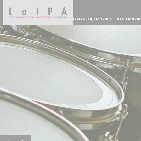
IZMANTOJU MŪZIKU
RADU MŪZIK