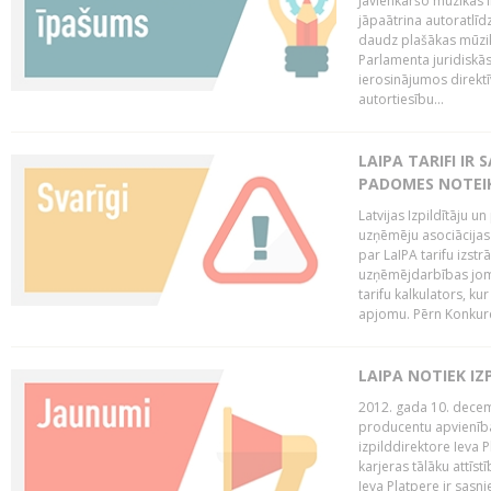
Jāvienkāršo mūzikas l
jāpaātrina autoratlīd
daudz plašākas mūzik
Parlamenta juridiskā
ierosinājumos direktī
autortiesību...
LAIPA TARIFI IR
PADOMES NOTEIK
Latvijas Izpildītāju u
uzņēmēju asociācijas 
par LaIPA tarifu izs
uzņēmējdarbības jom
tarifu kalkulators, ku
apjomu. Pērn Konkur
LAIPA NOTIEK I
2012. gada 10. decemb
producentu apvienības
izpilddirektore Ieva 
karjeras tālāku attīst
Ieva Platpere ir sasn