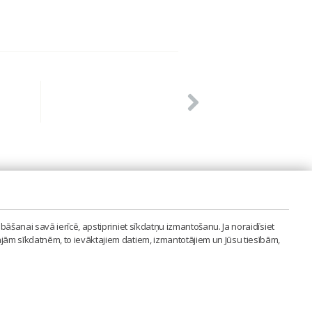
PVIENĪBA'
bāšanai savā ierīcē, apstipriniet sīkdatņu izmantošanu. Ja noraidīsiet
LAIPA.ORG
ajām sīkdatnēm, to ievāktajiem datiem, izmantotājiem un Jūsu tiesībām,