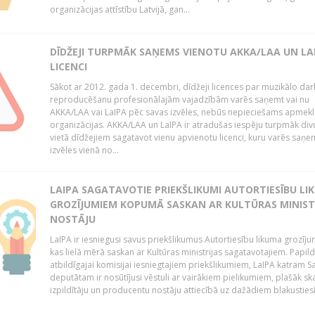
organizācijas attīstību Latvijā, gan...
DĪDŽEJI TURPMĀK SAŅEMS VIENOTU AKKA/LAA UN LA
LICENCI
Sākot ar 2012. gada 1. decembri, dīdžeji licences par muzikālo da
reproducēšanu profesionālajām vajadzībām varēs saņemt vai nu
AKKA/LAA vai LaIPA pēc savas izvēles, nebūs nepieciešams apmekl
organizācijas. AKKA/LAA un LaIPA ir atradušas iespēju turpmāk divu
vietā dīdžejiem sagatavot vienu apvienotu licenci, kuru varēs saņe
izvēles vienā no...
LAIPA SAGATAVOTIE PRIEKŠLIKUMI AUTORTIESĪBU LI
GROZĪJUMIEM KOPUMĀ SASKAN AR KULTŪRAS MINIST
NOSTĀJU
LaIPA ir iesniegusi savus priekšlikumus Autortiesību likuma grozīj
kas lielā mērā saskan ar Kultūras ministrijas sagatavotajiem. Papil
atbildīgajai komisijai iesniegtajiem priekšlikumiem, LaIPA katram 
deputātam ir nosūtījusi vēstuli ar vairākiem pielikumiem, plašāk sk
izpildītāju un producentu nostāju attiecībā uz dažādiem blakustiesī