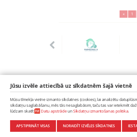
«
1
Jūsu izvēle attiecībā uz sīkdatnēm šajā vietnē
LAIPA
ES IZMANTOJU MŪZIKU
Mūsu tīmekļa vietne izmanto sīkdatnes (cookies), lai analizētu datuplūsmu
ES RADU MŪZIKU
sīkdatņu saglabāšanu, mēs tās nesaglabāsim, taču tas var ietekmēt dažu 
AKTUALITĀTES
lūdzam skatīt
Datu apstrāde
un
Sīkdatņu izmantošanas politika
.
KONTAKTI
SĪKDATŅU IZMANTOŠANAS POLITIKA
APSTIPRINĀT VISAS
NORAIDĪT IZVĒLES SĪKDATNES
IEST
DATU APSTRĀDE