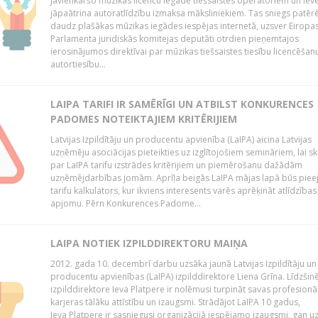
Jāvienkāršo mūzikas licenču iegāde tiešsaistes operatoriem un iev
jāpaātrina autoratlīdzību izmaksa māksliniekiem. Tas sniegs patēr
daudz plašākas mūzikas iegādes iespējas internetā, uzsver Eiropa
Parlamenta juridiskās komitejas deputāti otrdien pieņemtajos
ierosinājumos direktīvai par mūzikas tiešsaistes tiesību licencēšan
autortiesību...
LAIPA TARIFI IR SAMĒRĪGI UN ATBILST KONKURENCES
PADOMES NOTEIKTAJIEM KRITĒRIJIEM
Latvijas Izpildītāju un producentu apvienība (LaIPA) aicina Latvijas
uzņēmēju asociācijas pieteikties uz izglītojošiem semināriem, lai s
par LaIPA tarifu izstrādes kritērijiem un piemērošanu dažādām
uzņēmējdarbības jomām. Aprīļa beigās LaIPA mājas lapā būs pie
tarifu kalkulators, kur ikviens interesents varēs aprēķināt atlīdzības
apjomu. Pērn Konkurences Padome...
LAIPA NOTIEK IZPILDDIREKTORU MAIŅA
2012. gada 10. decembrī darbu uzsāka jaunā Latvijas Izpildītāju un
producentu apvienības (LaIPA) izpilddirektore Liena Grīna. Līdzšin
izpilddirektore Ieva Platpere ir nolēmusi turpināt savas profesionā
karjeras tālāku attīstību un izaugsmi. Strādājot LaIPA 10 gadus,
Ieva Platpere ir sasniegusi organizācijā iespējamo izaugsmi, gan u