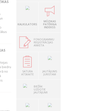
ZIKAS
a
un
MŪZIKAS
KALKULATORS
PATĒRIŅA
o
INDEKSS
rākus
FONOGRAMMU
REĢISTRĀCIJAS
ANKETA
KAS
tvijas
a biedru
ērā no
SATURA
JAUTĀJUMS
ATSKAITE
JURISTAM
ā
is
BIEŽĀK
UZDOTIE
JAUTĀJUMI
T