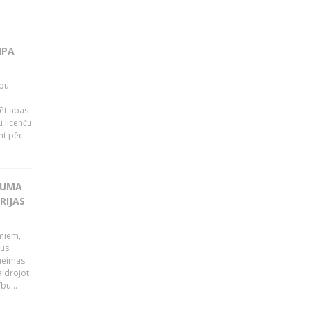
IPA
rbu
ēt abas
 licenču
mt pēc
KUMA
RIJAS
umiem,
dus
Saeimas
aidrojot
bu...