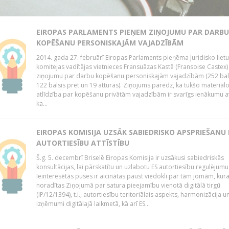
EIROPAS PARLAMENTS PIEŅEM ZIŅOJUMU PAR DARBU
KOPĒŠANU PERSONISKAJĀM VAJADZĪBĀM
2014. gada 27. februārī Eiropas Parlaments pieņēma Juridisko lietu
komitejas vadītājas vietnieces Fransuāzas Kastē (Fransoise Castex)
ziņojumu par darbu kopēšanu personiskajām vajadzībām (252 bals
122 balsis pret un 19 atturas). Ziņojums paredz, ka tukšo materiāl
atlīdzība par kopēšanu privātām vajadzībām ir svarīgs ienākumu a
ka...
EIROPAS KOMISIJA UZSĀK SABIEDRISKO APSPRIEŠANU
AUTORTIESĪBU ATTĪSTĪBU
Š.g. 5. decembrī Briselē Eiropas Komisija ir uzsākusi sabiedriskās
konsultācijas, lai pārskatītu un uzlabotu ES autortiesību regulējumu
Ieinteresētās puses ir aicinātas paust viedokli par tām jomām, kur
noradītas Ziņojumā par satura pieejamību vienotā digitālā tirgū
(IP/12/1394), t.i., autortiesību teritoriālais aspekts, harmonizācija u
izņēmumi digitālajā laikmetā, kā arī ES...