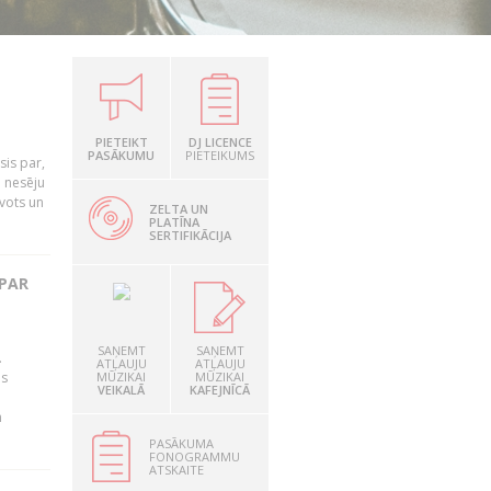
PIETEIKT
DJ LICENCE
PASĀKUMU
PIETEIKUMS
is par,
o nesēju
vots un
ZELTA UN
PLATĪNA
SERTIFIKĀCIJA
 PAR
SAŅEMT
SAŅEMT
.
ATĻAUJU
ATĻAUJU
as
MŪZIKAI
MŪZIKAI
VEIKALĀ
KAFEJNĪCĀ
n
PASĀKUMA
FONOGRAMMU
ATSKAITE