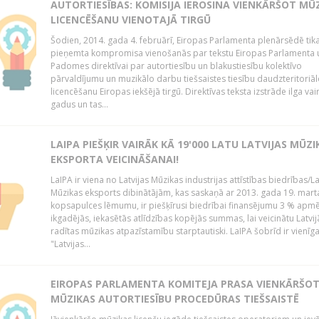
AUTORTIESĪBAS: KOMISIJA IEROSINA VIENKĀRŠOT MŪ
LICENCĒŠANU VIENOTAJĀ TIRGŪ
Šodien, 2014. gada 4. februārī, Eiropas Parlamenta plenārsēdē tik
pieņemta kompromisa vienošanās par tekstu Eiropas Parlamenta 
Padomes direktīvai par autortiesību un blakustiesību kolektīvo
pārvaldījumu un muzikālo darbu tiešsaistes tiesību daudzteritoriāl
licencēšanu Eiropas iekšējā tirgū. Direktīvas teksta izstrāde ilga vai
gadus un tas...
LAIPA PIEŠĶIR VAIRĀK KĀ 19'000 LATU LATVIJAS MŪZI
EKSPORTA VEICINĀŠANAI!
LaIPA ir viena no Latvijas Mūzikas industrijas attīstības biedrības/La
Mūzikas eksports dibinātājām, kas saskaņā ar 2013. gada 19. mart
kopsapulces lēmumu, ir piešķīrusi biedrībai finansējumu 3 % apm
ikgadējās, iekasētās atlīdzības kopējās summas, lai veicinātu Latvij
radītas mūzikas atpazīstamību starptautiski. LaIPA šobrīd ir vienīga
"Latvijas...
EIROPAS PARLAMENTA KOMITEJA PRASA VIENKĀRŠO
MŪZIKAS AUTORTIESĪBU PROCEDŪRAS TIEŠSAISTĒ