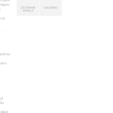
ērojami
ētājiem
LĪDZSKAŅA
GALERIJAS
s
VEIKALS
u un
kaidrotu
ejams
ējā
lās
zsākot