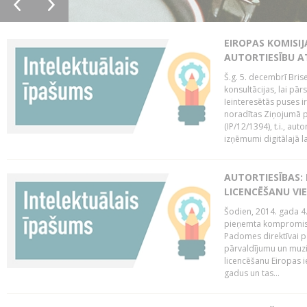
EIROPAS KOMISIJ
AUTORTIESĪBU A
Š.g. 5. decembrī Bris
konsultācijas, lai pār
Ieinteresētās puses i
noradītas Ziņojumā pa
(IP/12/1394), t.i., aut
izņēmumi digitālajā la
AUTORTIESĪBAS: 
LICENCĒŠANU VI
Šodien, 2014. gada 4.
pieņemta kompromisa
Padomes direktīvai pa
pārvaldījumu un muzik
licencēšanu Eiropas ie
gadus un tas...