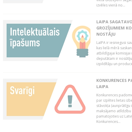
izvēles vienā no...
LAIPA SAGATAVO
GROZĪJUMIEM KO
NOSTĀJU
LaIPA ir iesniegusi s
kas lielā mērā saskan
atbildīgajai komisija
deputātam ir nosūtīju
izpildītāju un produc
KONKURENCES PA
LAIPA
Konkurences padome 
par izpētes lietas iz
stāvokļa ļaunprātīgu
maksājamo atlīdzību 
pamatojoties uz Latv
Konkurences...