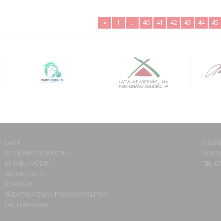
«
1
..
40
41
42
43
44
45
LAIPA
BIEDRĪ
ES IZMANTOJU MŪZIKU
MISAS 
ES RADU MŪZIKU
TEL. 6
AKTUALITĀTES
KONTAKTI
SĪKDATŅU IZMANTOŠANAS POLITIKA
DATU APSTRĀDE