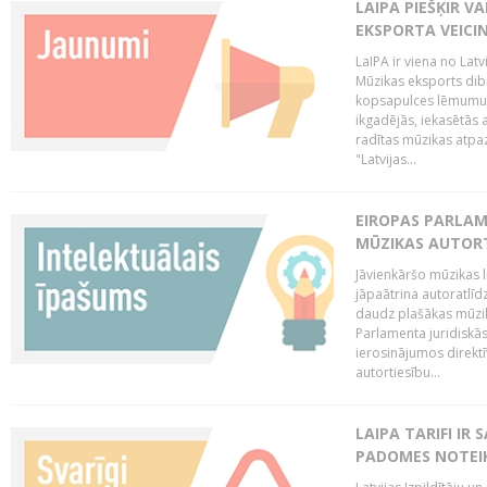
LAIPA PIEŠĶIR V
EKSPORTA VEICI
LaIPA ir viena no Latv
Mūzikas eksports dib
kopsapulces lēmumu, 
ikgadējās, iekasētās 
radītas mūzikas atpaz
"Latvijas...
EIROPAS PARLAM
MŪZIKAS AUTORT
Jāvienkāršo mūzikas l
jāpaātrina autoratlīd
daudz plašākas mūzik
Parlamenta juridiskā
ierosinājumos direktī
autortiesību...
LAIPA TARIFI IR
PADOMES NOTEIK