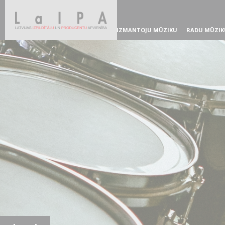
IZMANTOJU MŪZIKU
RADU MŪZIK