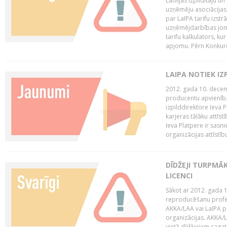
Latvijas Izpildītāju u
uzņēmēju asociācijas 
par LaIPA tarifu izs
uzņēmējdarbības jom
tarifu kalkulators, ku
apjomu. Pērn Konkur
LAIPA NOTIEK I
2012. gada 10. decemb
producentu apvienības
izpilddirektore Ieva 
karjeras tālāku attīst
Ieva Platpere ir sasn
organizācijas attīstību
DĪDŽEJI TURPMĀ
LICENCI
Sākot ar 2012. gada 1
reproducēšanu profe
AKKA/LAA vai LaIPA p
organizācijas. AKKA/L
vietā dīdžejiem sagat