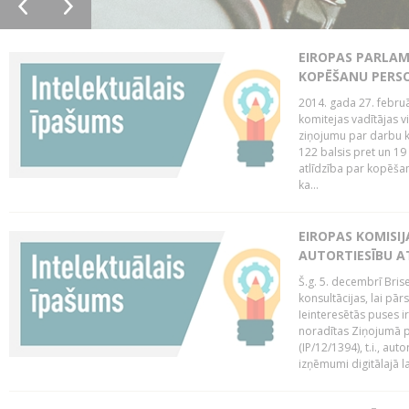
EIROPAS PARLAM
KOPĒŠANU PERS
2014. gada 27. februā
komitejas vadītājas v
ziņojumu par darbu k
122 balsis pret un 19
atlīdzība par kopēša
ka...
EIROPAS KOMISIJ
AUTORTIESĪBU A
Š.g. 5. decembrī Bris
konsultācijas, lai pār
Ieinteresētās puses i
noradītas Ziņojumā pa
(IP/12/1394), t.i., aut
izņēmumi digitālajā la