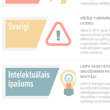
organizācijas attīstību
DĪDŽEJI TURPMĀ
LICENCI
Sākot ar 2012. gada 1
reproducēšanu profe
AKKA/LAA vai LaIPA p
organizācijas. AKKA/L
vietā dīdžejiem sagat
izvēles vienā no...
LAIPA SAGATAVO
GROZĪJUMIEM KO
NOSTĀJU
LaIPA ir iesniegusi s
kas lielā mērā saskan
atbildīgajai komisija
deputātam ir nosūtīju
izpildītāju un produc