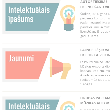
AUTORTIESĪBAS: 
LICENCĒŠANU VI
Šodien, 2014. gada 4.
pieņemta kompromisa
Padomes direktīvai pa
pārvaldījumu un muzik
licencēšanu Eiropas ie
gadus un tas...
LAIPA PIEŠĶIR V
EKSPORTA VEICI
LaIPA ir viena no Latv
Mūzikas eksports dib
kopsapulces lēmumu, 
ikgadējās, iekasētās 
radītas mūzikas atpaz
"Latvijas...
EIROPAS PARLAM
MŪZIKAS AUTORT