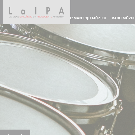
IZMANTOJU MŪZIKU
RADU MŪZIK