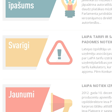
Jāvienkāršo mūzikas l
jāpaātrina autoratlīd
daudz plašākas mūzik
Parlamenta juridiskā
ierosinājumos direktī
autortiesību...
LAIPA TARIFI IR
PADOMES NOTEIK
Latvijas Izpildītāju u
uzņēmēju asociācijas 
par LaIPA tarifu izs
uzņēmējdarbības jom
tarifu kalkulators, ku
apjomu. Pērn Konkur
LAIPA NOTIEK I
2012. gada 10. decemb
producentu apvienības
izpilddirektore Ieva 
karjeras tālāku attīst
Ieva Platpere ir sasn