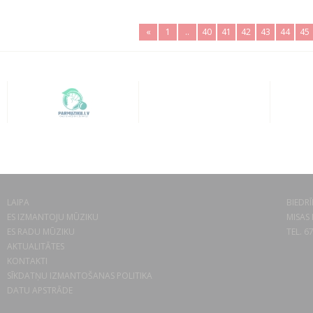
«
1
..
40
41
42
43
44
45
LAIPA
BIEDRĪ
ES IZMANTOJU MŪZIKU
MISAS 
ES RADU MŪZIKU
TEL. 6
AKTUALITĀTES
KONTAKTI
SĪKDATŅU IZMANTOŠANAS POLITIKA
DATU APSTRĀDE