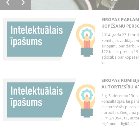
EIROPAS PARLAM
KOPĒŠANU PERS
2014. gada 27. februā
komitejas vadītājas v
ziņojumu par darbu k
122 balsis pret un 19
atlīdzība par kopēša
ka...
EIROPAS KOMISIJ
AUTORTIESĪBU A
Š.g. 5. decembrī Bris
konsultācijas, lai pār
Ieinteresētās puses i
noradītas Ziņojumā pa
(IP/12/1394), t.i., aut
izņēmumi digitālajā la