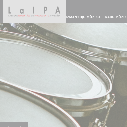
IZMANTOJU MŪZIKU
RADU MŪZIK