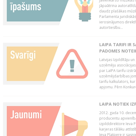
Jāvienkāršo mūzikas l
jāpaātrina autoratlīd
daudz plašākas mūzik
Parlamenta juridiskā
ierosinājumos direktī
autortiesību...
LAIPA TARIFI IR
PADOMES NOTEIK
Latvijas Izpildītāju u
uzņēmēju asociācijas 
par LaIPA tarifu izs
uzņēmējdarbības jom
tarifu kalkulators, ku
apjomu. Pērn Konkur
LAIPA NOTIEK I
2012. gada 10. decemb
producentu apvienības
izpilddirektore Ieva 
karjeras tālāku attīst
Ieva Platpere ir sasn