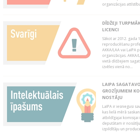
organizācijas attīstību
DĪDŽEJI TURPMĀ
LICENCI
Sākot ar 2012. gada 1
reproducēšanu profe
AKKA/LAA vai LaIPA p
organizācijas. AKKA/L
vietā dīdžejiem sagat
izvēles vienā no...
LAIPA SAGATAVO
GROZĪJUMIEM KO
NOSTĀJU
LaIPA ir iesniegusi s
kas lielā mērā saskan
atbildīgajai komisija
deputātam ir nosūtīju
izpildītāju un produc