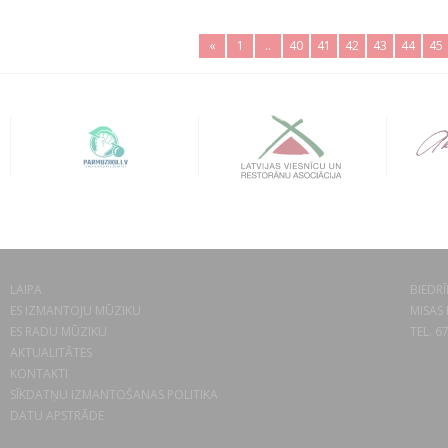
«
1
..
40
41
42
43
44
45
LAIPA
BIEDRĪ
ES IZMANTOJU MŪZIKU
MISAS 
ES RADU MŪZIKU
TEL. 6
AKTUALITĀTES
KONTAKTI
SĪKDATŅU IZMANTOŠANAS POLITIKA
DATU APSTRĀDE