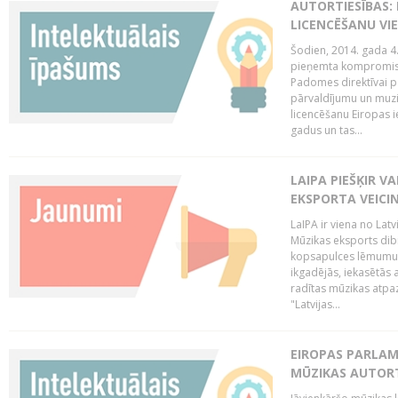
AUTORTIESĪBAS: 
LICENCĒŠANU VI
Šodien, 2014. gada 4.
pieņemta kompromisa
Padomes direktīvai pa
pārvaldījumu un muzik
licencēšanu Eiropas ie
gadus un tas...
LAIPA PIEŠĶIR V
EKSPORTA VEICI
LaIPA ir viena no Latv
Mūzikas eksports dib
kopsapulces lēmumu, 
ikgadējās, iekasētās 
radītas mūzikas atpaz
"Latvijas...
EIROPAS PARLAM
MŪZIKAS AUTORT