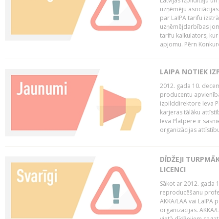
Latvijas Izpildītāju u
uzņēmēju asociācijas 
par LaIPA tarifu izs
uzņēmējdarbības jom
tarifu kalkulators, ku
apjomu. Pērn Konkur
LAIPA NOTIEK I
2012. gada 10. decemb
producentu apvienības
izpilddirektore Ieva 
karjeras tālāku attīst
Ieva Platpere ir sasn
organizācijas attīstību
DĪDŽEJI TURPMĀ
LICENCI
Sākot ar 2012. gada 1
reproducēšanu profe
AKKA/LAA vai LaIPA p
organizācijas. AKKA/L
vietā dīdžejiem sagat