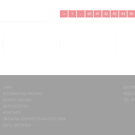
«
1
..
40
41
42
43
44
45
LAIPA
BIEDRĪ
ES IZMANTOJU MŪZIKU
MISAS 
ES RADU MŪZIKU
TEL. 6
AKTUALITĀTES
KONTAKTI
SĪKDATŅU IZMANTOŠANAS POLITIKA
DATU APSTRĀDE