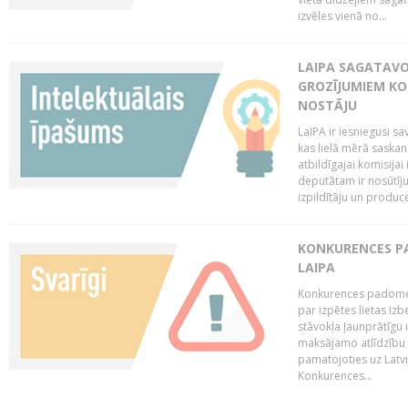
izvēles vienā no...
LAIPA SAGATAVO
GROZĪJUMIEM KO
NOSTĀJU
LaIPA ir iesniegusi s
kas lielā mērā saskan
atbildīgajai komisija
deputātam ir nosūtīju
izpildītāju un produc
KONKURENCES PA
LAIPA
Konkurences padome 
par izpētes lietas iz
stāvokļa ļaunprātīgu
maksājamo atlīdzību 
pamatojoties uz Latv
Konkurences...