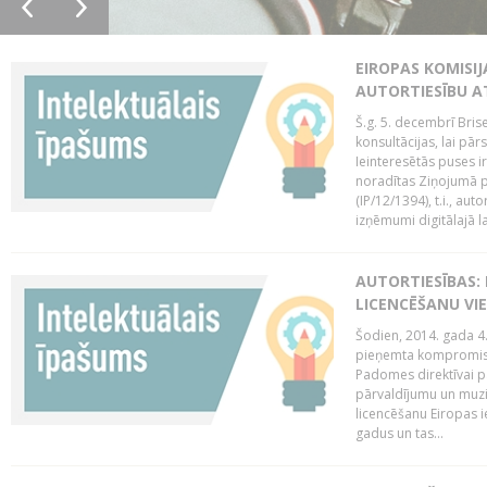
EIROPAS KOMISIJ
AUTORTIESĪBU A
Š.g. 5. decembrī Bris
konsultācijas, lai pār
Ieinteresētās puses i
noradītas Ziņojumā pa
(IP/12/1394), t.i., aut
izņēmumi digitālajā la
AUTORTIESĪBAS: 
LICENCĒŠANU VI
Šodien, 2014. gada 4.
pieņemta kompromisa
Padomes direktīvai pa
pārvaldījumu un muzik
licencēšanu Eiropas ie
gadus un tas...