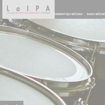
IZMANTOJU MŪZIKU
RADU MŪZIK