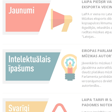
LAIPA PIEŠĶIR V
EKSPORTA VEICI
LaIPA ir viena no Latv
Mūzikas eksports dib
kopsapulces lēmumu, 
ikgadējās, iekasētās 
radītas mūzikas atpaz
"Latvijas...
EIROPAS PARLAM
MŪZIKAS AUTORT
Jāvienkāršo mūzikas l
jāpaātrina autoratlīd
daudz plašākas mūzik
Parlamenta juridiskā
ierosinājumos direktī
autortiesību...
LAIPA TARIFI IR
PADOMES NOTEIK