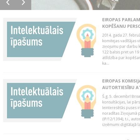
EIROPAS PARLAM
KOPĒŠANU PERS
2014. gada 27. februā
komitejas vadītājas v
ziņojumu par darbu k
122 balsis pret un 19
atlīdzība par kopēša
ka...
EIROPAS KOMISIJ
AUTORTIESĪBU A
Š.g. 5. decembrī Bris
konsultācijas, lai pār
Ieinteresētās puses i
noradītas Ziņojumā pa
(IP/12/1394), t.i., aut
izņēmumi digitālajā la