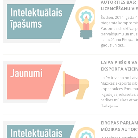
AUTORTIESĪBAS: 
LICENCĒŠANU VI
Šodien, 2014. gada 4.
pieņemta kompromisa
Padomes direktīvai pa
pārvaldījumu un muzik
licencēšanu Eiropas ie
gadus un tas...
LAIPA PIEŠĶIR V
EKSPORTA VEICI
LaIPA ir viena no Latv
Mūzikas eksports dib
kopsapulces lēmumu, 
ikgadējās, iekasētās 
radītas mūzikas atpaz
"Latvijas...
EIROPAS PARLAM
MŪZIKAS AUTORT