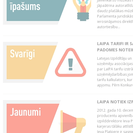
Jāvienkāršo mūzikas l
jāpaātrina autoratlīd
daudz plašākas mūzik
Parlamenta juridiskā
ierosinājumos direktī
autortiesību...
LAIPA TARIFI IR
PADOMES NOTEIK
Latvijas Izpildītāju u
uzņēmēju asociācijas 
par LaIPA tarifu izs
uzņēmējdarbības jom
tarifu kalkulators, ku
apjomu. Pērn Konkur
LAIPA NOTIEK I
2012. gada 10. decemb
producentu apvienības
izpilddirektore Ieva 
karjeras tālāku attīst
Ieva Platpere ir sasn