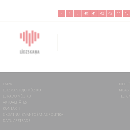
«
1
..
40
41
42
43
44
45
LAIPA
BIEDRĪ
ES IZMANTOJU MŪZIKU
MISAS 
ES RADU MŪZIKU
TEL. 6
AKTUALITĀTES
KONTAKTI
SĪKDATŅU IZMANTOŠANAS POLITIKA
DATU APSTRĀDE