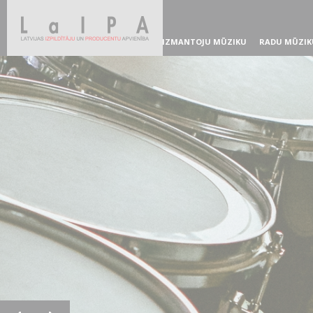
IZMANTOJU MŪZIKU
RADU MŪZIK