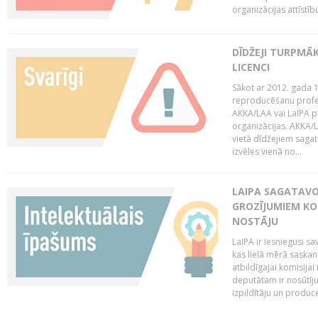
organizācijas attīstību
DĪDŽEJI TURPMĀ
LICENCI
Sākot ar 2012. gada 1
reproducēšanu profe
AKKA/LAA vai LaIPA p
organizācijas. AKKA/L
vietā dīdžejiem sagat
izvēles vienā no...
LAIPA SAGATAVO
GROZĪJUMIEM KO
NOSTĀJU
LaIPA ir iesniegusi s
kas lielā mērā saskan
atbildīgajai komisija
deputātam ir nosūtīju
izpildītāju un produc