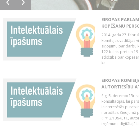
EIROPAS PARLAM
KOPĒŠANU PERS
2014. gada 27. februā
komitejas vadītājas v
ziņojumu par darbu k
122 balsis pret un 19
atlīdzība par kopēša
ka...
EIROPAS KOMISIJ
AUTORTIESĪBU A
Š.g. 5. decembrī Bris
konsultācijas, lai pār
Ieinteresētās puses i
noradītas Ziņojumā pa
(IP/12/1394), t.i., aut
izņēmumi digitālajā la