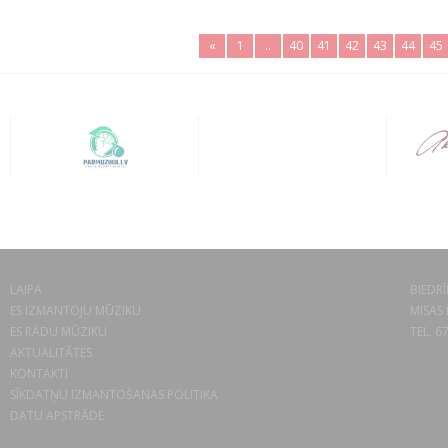
«
1
..
40
41
42
43
44
45
LAIPA
BIEDRĪ
ES IZMANTOJU MŪZIKU
MISAS 
ES RADU MŪZIKU
TEL. 6
AKTUALITĀTES
KONTAKTI
SĪKDATŅU IZMANTOŠANAS POLITIKA
DATU APSTRĀDE