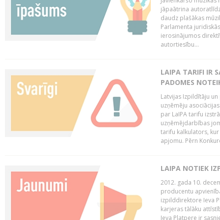
Jāvienkāršo mūzikas l
jāpaātrina autoratlīd
daudz plašākas mūzik
Parlamenta juridiskā
ierosinājumos direktī
autortiesību...
LAIPA TARIFI IR
PADOMES NOTEIK
Latvijas Izpildītāju u
uzņēmēju asociācijas 
par LaIPA tarifu izs
uzņēmējdarbības jom
tarifu kalkulators, ku
apjomu. Pērn Konkur
LAIPA NOTIEK I
2012. gada 10. decemb
producentu apvienības
izpilddirektore Ieva 
karjeras tālāku attīst
Ieva Platpere ir sasn