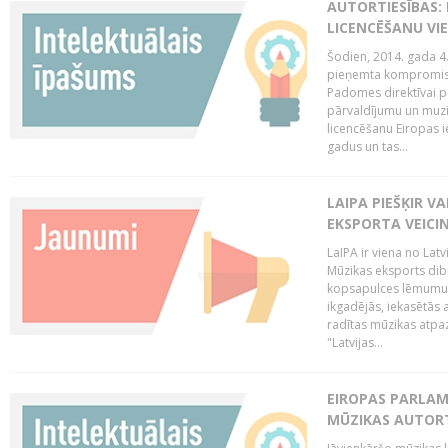
AUTORTIESĪBAS: 
LICENCĒŠANU VI
Šodien, 2014. gada 4.
pieņemta kompromisa
Padomes direktīvai pa
pārvaldījumu un muzik
licencēšanu Eiropas ie
gadus un tas...
LAIPA PIEŠĶIR V
EKSPORTA VEICI
LaIPA ir viena no Latv
Mūzikas eksports dib
kopsapulces lēmumu, 
ikgadējās, iekasētās 
radītas mūzikas atpaz
"Latvijas...
EIROPAS PARLAM
MŪZIKAS AUTORT