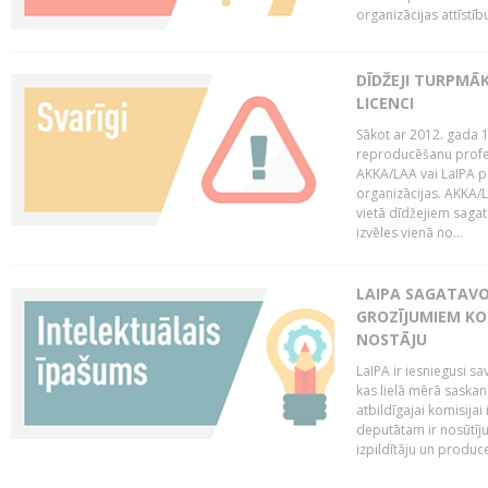
organizācijas attīstību
DĪDŽEJI TURPMĀ
LICENCI
Sākot ar 2012. gada 1
reproducēšanu profe
AKKA/LAA vai LaIPA p
organizācijas. AKKA/L
vietā dīdžejiem sagat
izvēles vienā no...
LAIPA SAGATAVO
GROZĪJUMIEM KO
NOSTĀJU
LaIPA ir iesniegusi s
kas lielā mērā saskan
atbildīgajai komisija
deputātam ir nosūtīju
izpildītāju un produc