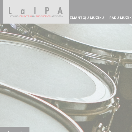
IZMANTOJU MŪZIKU
RADU MŪZIK