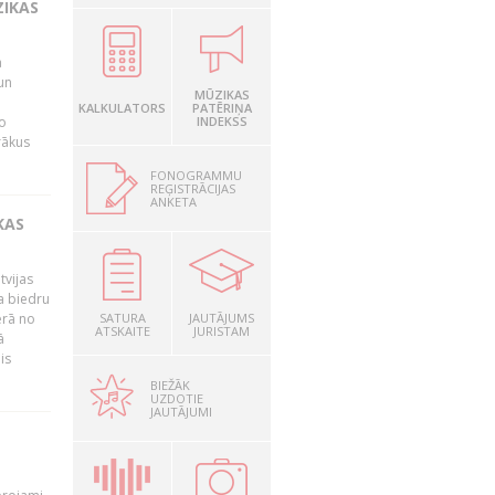
ZIKAS
a
un
MŪZIKAS
KALKULATORS
PATĒRIŅA
o
INDEKSS
rākus
FONOGRAMMU
REĢISTRĀCIJAS
ANKETA
KAS
tvijas
a biedru
ērā no
SATURA
JAUTĀJUMS
ATSKAITE
JURISTAM
ā
is
BIEŽĀK
UZDOTIE
JAUTĀJUMI
T