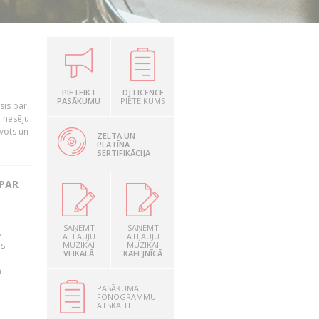
PIETEIKT
DJ LICENCE
PASĀKUMU
PIETEIKUMS
is par,
o nesēju
vots un
ZELTA UN
PLATĪNA
SERTIFIKĀCIJA
 PAR
SAŅEMT
SAŅEMT
.
ATĻAUJU
ATĻAUJU
as
MŪZIKAI
MŪZIKAI
VEIKALĀ
KAFEJNĪCĀ
n
PASĀKUMA
FONOGRAMMU
ATSKAITE