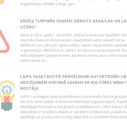
organizācijas attīstību Latvijā, gan...
DĪDŽEJI TURPMĀK SAŅEMS VIENOTU AKKA/LAA UN LA
LICENCI
Sākot ar 2012. gada 1. decembri, dīdžeji licences par muzikālo da
reproducēšanu profesionālajām vajadzībām varēs saņemt vai nu
AKKA/LAA vai LaIPA pēc savas izvēles, nebūs nepieciešams apmekl
organizācijas. AKKA/LAA un LaIPA ir atradušas iespēju turpmāk divu
vietā dīdžejiem sagatavot vienu apvienotu licenci, kuru varēs saņe
izvēles vienā no...
LAIPA SAGATAVOTIE PRIEKŠLIKUMI AUTORTIESĪBU LI
GROZĪJUMIEM KOPUMĀ SASKAN AR KULTŪRAS MINIST
NOSTĀJU
LaIPA ir iesniegusi savus priekšlikumus Autortiesību likuma grozīj
kas lielā mērā saskan ar Kultūras ministrijas sagatavotajiem. Papil
atbildīgajai komisijai iesniegtajiem priekšlikumiem, LaIPA katram 
deputātam ir nosūtījusi vēstuli ar vairākiem pielikumiem, plašāk sk
izpildītāju un producentu nostāju attiecībā uz dažādiem blakustiesī