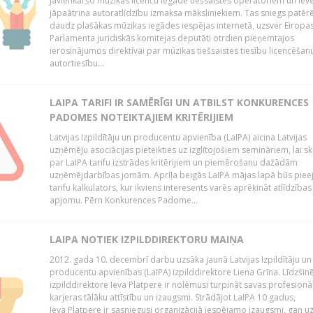
Jāvienkāršo mūzikas licenču iegāde tiešsaistes operatoriem un iev
jāpaātrina autoratlīdzību izmaksa māksliniekiem. Tas sniegs patēr
daudz plašākas mūzikas iegādes iespējas internetā, uzsver Eiropa
Parlamenta juridiskās komitejas deputāti otrdien pieņemtajos
ierosinājumos direktīvai par mūzikas tiešsaistes tiesību licencēšan
autortiesību...
LAIPA TARIFI IR SAMĒRĪGI UN ATBILST KONKURENCES
PADOMES NOTEIKTAJIEM KRITĒRIJIEM
Latvijas Izpildītāju un producentu apvienība (LaIPA) aicina Latvijas
uzņēmēju asociācijas pieteikties uz izglītojošiem semināriem, lai s
par LaIPA tarifu izstrādes kritērijiem un piemērošanu dažādām
uzņēmējdarbības jomām. Aprīļa beigās LaIPA mājas lapā būs pie
tarifu kalkulators, kur ikviens interesents varēs aprēķināt atlīdzības
apjomu. Pērn Konkurences Padome...
LAIPA NOTIEK IZPILDDIREKTORU MAIŅA
2012. gada 10. decembrī darbu uzsāka jaunā Latvijas Izpildītāju un
producentu apvienības (LaIPA) izpilddirektore Liena Grīna. Līdzšin
izpilddirektore Ieva Platpere ir nolēmusi turpināt savas profesionā
karjeras tālāku attīstību un izaugsmi. Strādājot LaIPA 10 gadus,
Ieva Platpere ir sasniegusi organizācijā iespējamo izaugsmi, gan u