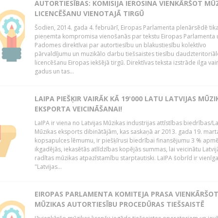
AUTORTIESĪBAS: KOMISIJA IEROSINA VIENKĀRŠOT MŪ
LICENCĒŠANU VIENOTAJĀ TIRGŪ
Šodien, 2014. gada 4. februārī, Eiropas Parlamenta plenārsēdē tik
pieņemta kompromisa vienošanās par tekstu Eiropas Parlamenta 
Padomes direktīvai par autortiesību un blakustiesību kolektīvo
pārvaldījumu un muzikālo darbu tiešsaistes tiesību daudzteritoriāl
licencēšanu Eiropas iekšējā tirgū. Direktīvas teksta izstrāde ilga vai
gadus un tas...
LAIPA PIEŠĶIR VAIRĀK KĀ 19'000 LATU LATVIJAS MŪZI
EKSPORTA VEICINĀŠANAI!
LaIPA ir viena no Latvijas Mūzikas industrijas attīstības biedrības/La
Mūzikas eksports dibinātājām, kas saskaņā ar 2013. gada 19. mart
kopsapulces lēmumu, ir piešķīrusi biedrībai finansējumu 3 % apm
ikgadējās, iekasētās atlīdzības kopējās summas, lai veicinātu Latvij
radītas mūzikas atpazīstamību starptautiski. LaIPA šobrīd ir vienīga
"Latvijas...
EIROPAS PARLAMENTA KOMITEJA PRASA VIENKĀRŠO
MŪZIKAS AUTORTIESĪBU PROCEDŪRAS TIEŠSAISTĒ