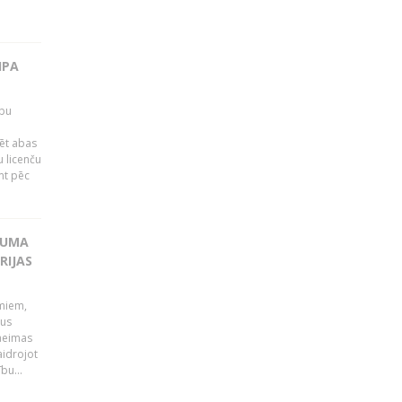
IPA
rbu
ēt abas
 licenču
mt pēc
KUMA
RIJAS
umiem,
dus
Saeimas
aidrojot
bu...