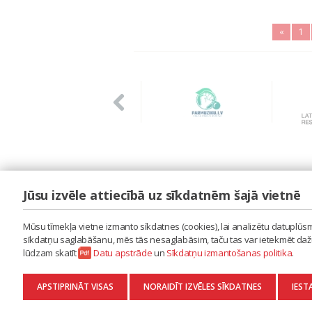
«
1
Jūsu izvēle attiecībā uz sīkdatnēm šajā vietnē
LAIPA
ES IZMANTOJU MŪZIKU
Mūsu tīmekļa vietne izmanto sīkdatnes (cookies), lai analizētu datuplūsmu
ES RADU MŪZIKU
sīkdatņu saglabāšanu, mēs tās nesaglabāsim, taču tas var ietekmēt dažu 
AKTUALITĀTES
lūdzam skatīt
Datu apstrāde
un
Sīkdatņu izmantošanas politika
.
KONTAKTI
SĪKDATŅU IZMANTOŠANAS POLITIKA
APSTIPRINĀT VISAS
NORAIDĪT IZVĒLES SĪKDATNES
IEST
DATU APSTRĀDE