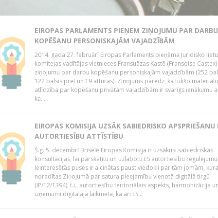
EIROPAS PARLAMENTS PIEŅEM ZIŅOJUMU PAR DARBU
KOPĒŠANU PERSONISKAJĀM VAJADZĪBĀM
2014. gada 27. februārī Eiropas Parlaments pieņēma Juridisko lietu
komitejas vadītājas vietnieces Fransuāzas Kastē (Fransoise Castex)
ziņojumu par darbu kopēšanu personiskajām vajadzībām (252 bals
122 balsis pret un 19 atturas). Ziņojums paredz, ka tukšo materiāl
atlīdzība par kopēšanu privātām vajadzībām ir svarīgs ienākumu a
ka...
EIROPAS KOMISIJA UZSĀK SABIEDRISKO APSPRIEŠANU
AUTORTIESĪBU ATTĪSTĪBU
Š.g. 5. decembrī Briselē Eiropas Komisija ir uzsākusi sabiedriskās
konsultācijas, lai pārskatītu un uzlabotu ES autortiesību regulējumu
Ieinteresētās puses ir aicinātas paust viedokli par tām jomām, kur
noradītas Ziņojumā par satura pieejamību vienotā digitālā tirgū
(IP/12/1394), t.i., autortiesību teritoriālais aspekts, harmonizācija u
izņēmumi digitālajā laikmetā, kā arī ES...