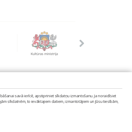
PVIENĪBA'
bāšanai savā ierīcē, apstipriniet sīkdatņu izmantošanu. Ja noraidīsiet
LAIPA.ORG
ajām sīkdatnēm, to ievāktajiem datiem, izmantotājiem un Jūsu tiesībām,