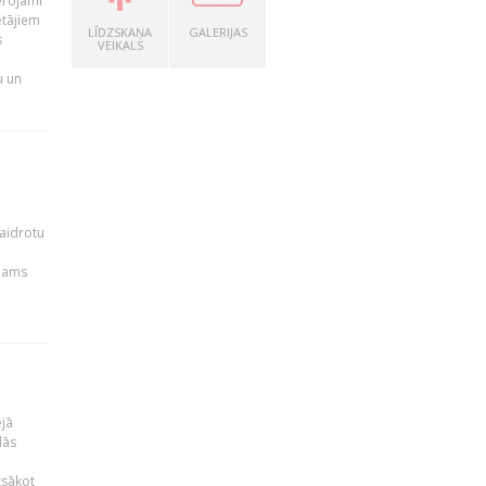
ērojami
ētājiem
LĪDZSKAŅA
GALERIJAS
s
VEIKALS
u un
kaidrotu
ejams
ējā
lās
zsākot