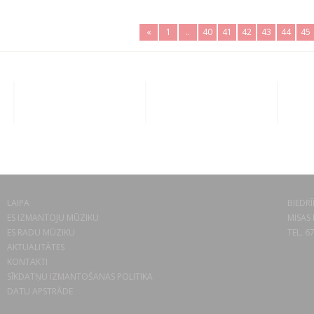
«
1
..
40
41
42
43
44
45
LAIPA
BIEDRĪ
ES IZMANTOJU MŪZIKU
MISAS 
ES RADU MŪZIKU
TEL. 6
AKTUALITĀTES
KONTAKTI
SĪKDATŅU IZMANTOŠANAS POLITIKA
DATU APSTRĀDE