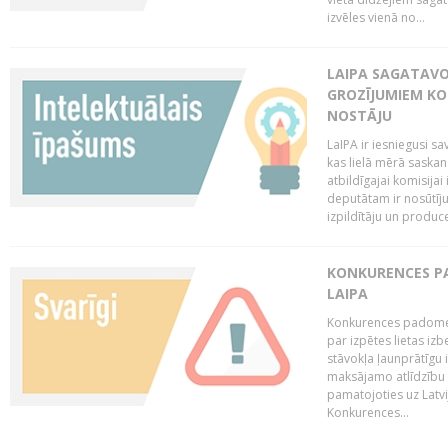
izvēles vienā no...
LAIPA SAGATAVO
GROZĪJUMIEM KO
NOSTĀJU
LaIPA ir iesniegusi s
kas lielā mērā saskan
atbildīgajai komisija
deputātam ir nosūtīju
izpildītāju un produc
KONKURENCES PA
LAIPA
Konkurences padome 
par izpētes lietas iz
stāvokļa ļaunprātīgu
maksājamo atlīdzību 
pamatojoties uz Latv
Konkurences...