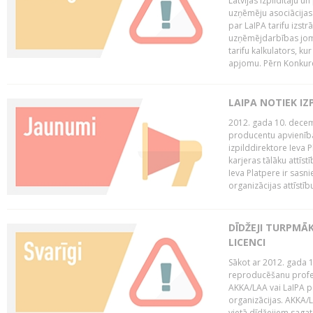
Latvijas Izpildītāju u
uzņēmēju asociācijas 
par LaIPA tarifu izs
uzņēmējdarbības jom
tarifu kalkulators, ku
apjomu. Pērn Konkur
LAIPA NOTIEK I
2012. gada 10. decemb
producentu apvienības
izpilddirektore Ieva 
karjeras tālāku attīst
Ieva Platpere ir sasn
organizācijas attīstību
DĪDŽEJI TURPMĀ
LICENCI
Sākot ar 2012. gada 1
reproducēšanu profe
AKKA/LAA vai LaIPA p
organizācijas. AKKA/L
vietā dīdžejiem sagat