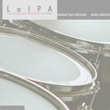
IZMANTOJU MŪZIKU
RADU MŪZIK