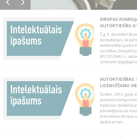
EIROPAS KOMISIJ
AUTORTIESĪBU A
Š.g. 5. decembrī Bris
konsultācijas, lai pār
Ieinteresētās puses i
noradītas Ziņojumā pa
(IP/12/1394), t.i., aut
izņēmumi digitālajā la
AUTORTIESĪBAS: 
LICENCĒŠANU VI
Šodien, 2014. gada 4.
pieņemta kompromisa
Padomes direktīvai pa
pārvaldījumu un muzik
licencēšanu Eiropas ie
gadus un tas...