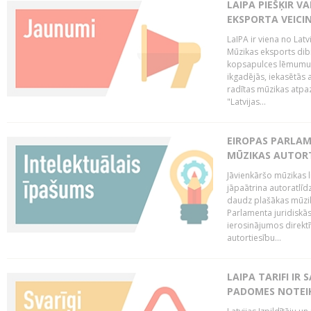
LAIPA PIEŠĶIR V
EKSPORTA VEICI
LaIPA ir viena no Latv
Mūzikas eksports dib
kopsapulces lēmumu, 
ikgadējās, iekasētās 
radītas mūzikas atpaz
"Latvijas...
EIROPAS PARLAM
MŪZIKAS AUTORT
Jāvienkāršo mūzikas l
jāpaātrina autoratlīd
daudz plašākas mūzik
Parlamenta juridiskā
ierosinājumos direktī
autortiesību...
LAIPA TARIFI IR
PADOMES NOTEIK