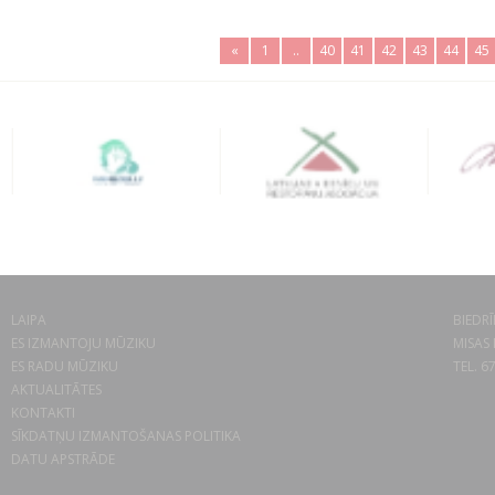
«
1
..
40
41
42
43
44
45
LAIPA
BIEDRĪ
ES IZMANTOJU MŪZIKU
MISAS 
ES RADU MŪZIKU
TEL. 6
AKTUALITĀTES
KONTAKTI
SĪKDATŅU IZMANTOŠANAS POLITIKA
DATU APSTRĀDE