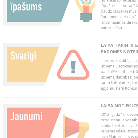
Jāvienkāršo mūzikas l
jāpaātrina autoratlīd
daudz plašākas mūzik
Parlamenta juridiskā
ierosinājumos direktī
autortiesību...
LAIPA TARIFI IR
PADOMES NOTEIK
Latvijas Izpildītāju u
uzņēmēju asociācijas 
par LaIPA tarifu izs
uzņēmējdarbības jom
tarifu kalkulators, ku
apjomu. Pērn Konkur
LAIPA NOTIEK I
2012. gada 10. decemb
producentu apvienības
izpilddirektore Ieva 
karjeras tālāku attīst
Ieva Platpere ir sasn