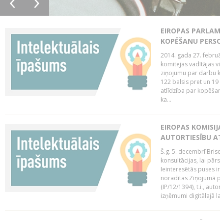
EIROPAS PARLAM
KOPĒŠANU PERS
2014. gada 27. februā
komitejas vadītājas v
ziņojumu par darbu k
122 balsis pret un 19
atlīdzība par kopēša
ka...
EIROPAS KOMISIJ
AUTORTIESĪBU A
Š.g. 5. decembrī Bris
konsultācijas, lai pār
Ieinteresētās puses i
noradītas Ziņojumā pa
(IP/12/1394), t.i., aut
izņēmumi digitālajā la