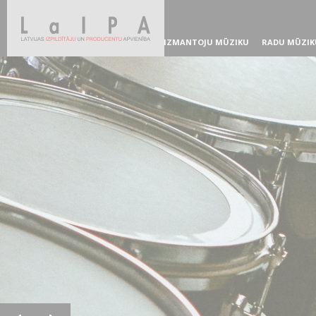
IZMANTOJU MŪZIKU
RADU MŪZIK