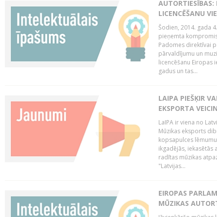
AUTORTIESĪBAS: 
LICENCĒŠANU VI
Šodien, 2014. gada 4.
pieņemta kompromisa
Padomes direktīvai pa
pārvaldījumu un muzik
licencēšanu Eiropas ie
gadus un tas...
LAIPA PIEŠĶIR V
EKSPORTA VEICI
LaIPA ir viena no Latv
Mūzikas eksports dib
kopsapulces lēmumu, 
ikgadējās, iekasētās 
radītas mūzikas atpaz
"Latvijas...
EIROPAS PARLAM
MŪZIKAS AUTORT