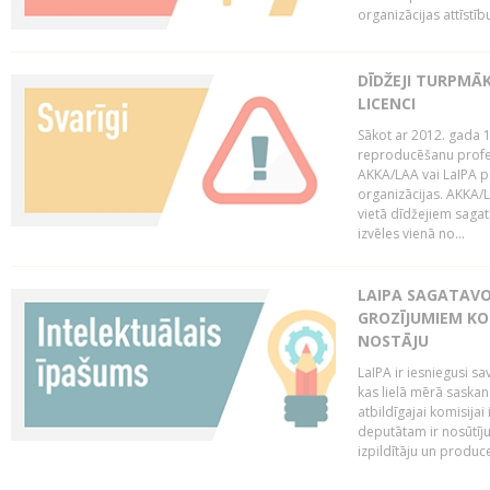
organizācijas attīstību
DĪDŽEJI TURPMĀ
LICENCI
Sākot ar 2012. gada 1
reproducēšanu profe
AKKA/LAA vai LaIPA p
organizācijas. AKKA/L
vietā dīdžejiem sagat
izvēles vienā no...
LAIPA SAGATAVO
GROZĪJUMIEM KO
NOSTĀJU
LaIPA ir iesniegusi s
kas lielā mērā saskan
atbildīgajai komisija
deputātam ir nosūtīju
izpildītāju un produc