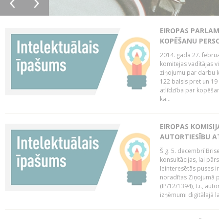
EIROPAS PARLAM
KOPĒŠANU PERS
2014. gada 27. februā
komitejas vadītājas v
ziņojumu par darbu k
122 balsis pret un 19
atlīdzība par kopēša
ka...
EIROPAS KOMISIJ
AUTORTIESĪBU A
Š.g. 5. decembrī Bris
konsultācijas, lai pār
Ieinteresētās puses i
noradītas Ziņojumā pa
(IP/12/1394), t.i., aut
izņēmumi digitālajā la