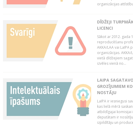
organizācijas attīstību
DĪDŽEJI TURPMĀ
LICENCI
Sākot ar 2012. gada 1
reproducēšanu profe
AKKA/LAA vai LaIPA p
organizācijas. AKKA/L
vietā dīdžejiem sagat
izvēles vienā no...
LAIPA SAGATAVO
GROZĪJUMIEM KO
NOSTĀJU
LaIPA ir iesniegusi s
kas lielā mērā saskan
atbildīgajai komisija
deputātam ir nosūtīju
izpildītāju un produc