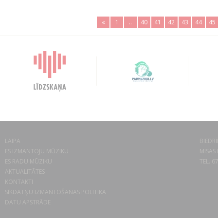
«
1
..
40
41
42
43
44
45
LAIPA
BIEDRĪ
ES IZMANTOJU MŪZIKU
MISAS 
ES RADU MŪZIKU
TEL. 6
AKTUALITĀTES
KONTAKTI
SĪKDATŅU IZMANTOŠANAS POLITIKA
DATU APSTRĀDE