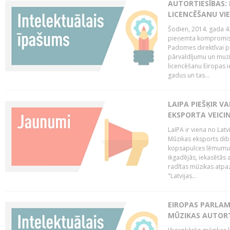
AUTORTIESĪBAS: 
LICENCĒŠANU VI
Šodien, 2014. gada 4.
pieņemta kompromisa
Padomes direktīvai pa
pārvaldījumu un muzik
licencēšanu Eiropas ie
gadus un tas...
LAIPA PIEŠĶIR V
EKSPORTA VEICI
LaIPA ir viena no Latv
Mūzikas eksports dib
kopsapulces lēmumu, 
ikgadējās, iekasētās 
radītas mūzikas atpaz
"Latvijas...
EIROPAS PARLAM
MŪZIKAS AUTORT