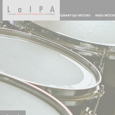
IZMANTOJU MŪZIKU
RADU MŪZIK