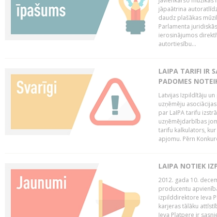
Jāvienkāršo mūzikas l
jāpaātrina autoratlīd
daudz plašākas mūzik
Parlamenta juridiskā
ierosinājumos direktī
autortiesību...
LAIPA TARIFI IR
PADOMES NOTEIK
Latvijas Izpildītāju u
uzņēmēju asociācijas 
par LaIPA tarifu izs
uzņēmējdarbības jom
tarifu kalkulators, ku
apjomu. Pērn Konkur
LAIPA NOTIEK I
2012. gada 10. decemb
producentu apvienības
izpilddirektore Ieva 
karjeras tālāku attīst
Ieva Platpere ir sasn