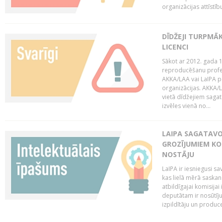
organizācijas attīstību
DĪDŽEJI TURPMĀ
LICENCI
Sākot ar 2012. gada 1
reproducēšanu profe
AKKA/LAA vai LaIPA p
organizācijas. AKKA/L
vietā dīdžejiem sagat
izvēles vienā no...
LAIPA SAGATAVO
GROZĪJUMIEM KO
NOSTĀJU
LaIPA ir iesniegusi s
kas lielā mērā saskan
atbildīgajai komisija
deputātam ir nosūtīju
izpildītāju un produc