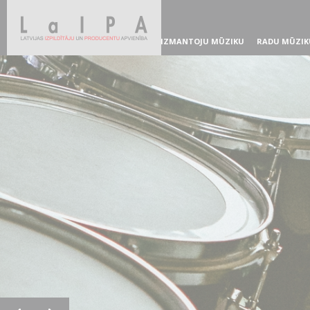
IZMANTOJU MŪZIKU
RADU MŪZIK