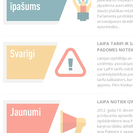
Jāvienkāršo mūzikas l
jāpaātrina autoratlīd
daudz plašākas mūzik
Parlamenta juridiskā
ierosinājumos direktī
autortiesību...
LAIPA TARIFI IR
PADOMES NOTEIK
Latvijas Izpildītāju u
uzņēmēju asociācijas 
par LaIPA tarifu izs
uzņēmējdarbības jom
tarifu kalkulators, ku
apjomu. Pērn Konkur
LAIPA NOTIEK I
2012. gada 10. decemb
producentu apvienības
izpilddirektore Ieva 
karjeras tālāku attīst
Ieva Platpere ir sasn