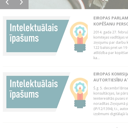
EIROPAS PARLAM
KOPĒŠANU PERS
2014. gada 27. februā
komitejas vadītājas v
ziņojumu par darbu k
122 balsis pret un 19
atlīdzība par kopēša
ka...
EIROPAS KOMISIJ
AUTORTIESĪBU A
Š.g. 5. decembrī Bris
konsultācijas, lai pār
Ieinteresētās puses i
noradītas Ziņojumā pa
(IP/12/1394), t.i., aut
izņēmumi digitālajā la