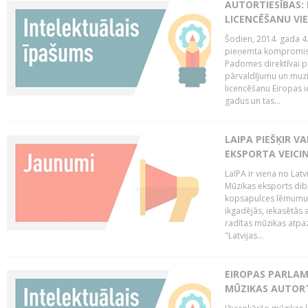
AUTORTIESĪBAS: 
LICENCĒŠANU VI
Šodien, 2014. gada 4.
pieņemta kompromisa
Padomes direktīvai pa
pārvaldījumu un muzik
licencēšanu Eiropas ie
gadus un tas...
LAIPA PIEŠĶIR V
EKSPORTA VEICI
LaIPA ir viena no Latv
Mūzikas eksports dib
kopsapulces lēmumu, 
ikgadējās, iekasētās 
radītas mūzikas atpaz
"Latvijas...
EIROPAS PARLAM
MŪZIKAS AUTORT