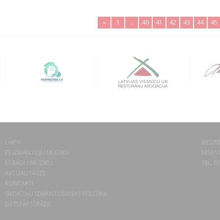
«
1
..
40
41
42
43
44
45
LAIPA
BIEDRĪ
ES IZMANTOJU MŪZIKU
MISAS 
ES RADU MŪZIKU
TEL. 6
AKTUALITĀTES
KONTAKTI
SĪKDATŅU IZMANTOŠANAS POLITIKA
DATU APSTRĀDE