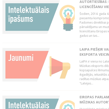
AUTORTIESĪBAS: 
LICENCĒŠANU VI
Šodien, 2014. gada 4.
pieņemta kompromisa
Padomes direktīvai pa
pārvaldījumu un muzik
licencēšanu Eiropas ie
gadus un tas...
LAIPA PIEŠĶIR V
EKSPORTA VEICI
LaIPA ir viena no Latv
Mūzikas eksports dib
kopsapulces lēmumu, 
ikgadējās, iekasētās 
radītas mūzikas atpaz
"Latvijas...
EIROPAS PARLAM
MŪZIKAS AUTORT