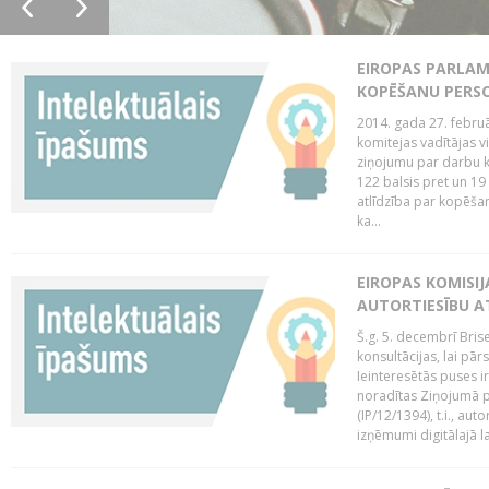
EIROPAS PARLAM
KOPĒŠANU PERS
2014. gada 27. februā
komitejas vadītājas v
ziņojumu par darbu k
122 balsis pret un 19
atlīdzība par kopēša
ka...
EIROPAS KOMISIJ
AUTORTIESĪBU A
Š.g. 5. decembrī Bris
konsultācijas, lai pār
Ieinteresētās puses i
noradītas Ziņojumā pa
(IP/12/1394), t.i., aut
izņēmumi digitālajā la