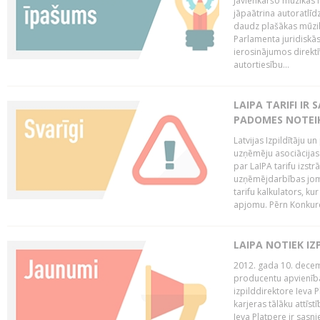
Jāvienkāršo mūzikas l
jāpaātrina autoratlīd
daudz plašākas mūzik
Parlamenta juridiskā
ierosinājumos direktī
autortiesību...
LAIPA TARIFI IR
PADOMES NOTEIK
Latvijas Izpildītāju u
uzņēmēju asociācijas 
par LaIPA tarifu izs
uzņēmējdarbības jom
tarifu kalkulators, ku
apjomu. Pērn Konkur
LAIPA NOTIEK I
2012. gada 10. decemb
producentu apvienības
izpilddirektore Ieva 
karjeras tālāku attīst
Ieva Platpere ir sasn