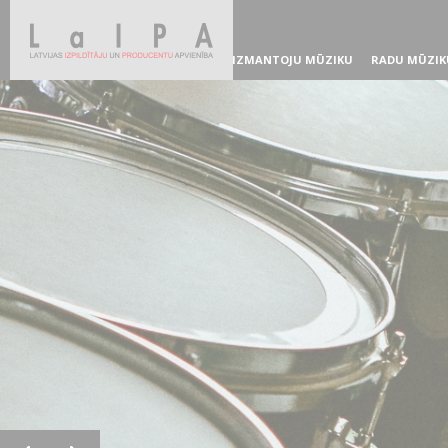
IZMANTOJU MŪZIKU
RADU MŪZIK