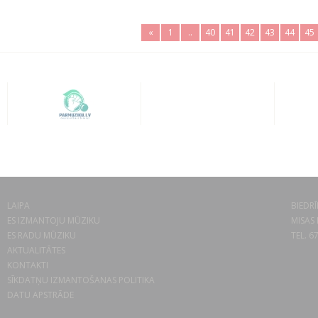
«
1
..
40
41
42
43
44
45
LAIPA
BIEDRĪ
ES IZMANTOJU MŪZIKU
MISAS 
ES RADU MŪZIKU
TEL. 6
AKTUALITĀTES
KONTAKTI
SĪKDATŅU IZMANTOŠANAS POLITIKA
DATU APSTRĀDE