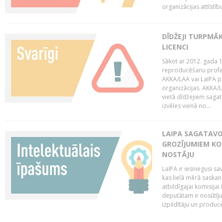
organizācijas attīstību
DĪDŽEJI TURPMĀ
LICENCI
Sākot ar 2012. gada 1
reproducēšanu profe
AKKA/LAA vai LaIPA p
organizācijas. AKKA/L
vietā dīdžejiem sagat
izvēles vienā no...
LAIPA SAGATAVO
GROZĪJUMIEM KO
NOSTĀJU
LaIPA ir iesniegusi s
kas lielā mērā saskan
atbildīgajai komisija
deputātam ir nosūtīju
izpildītāju un produc