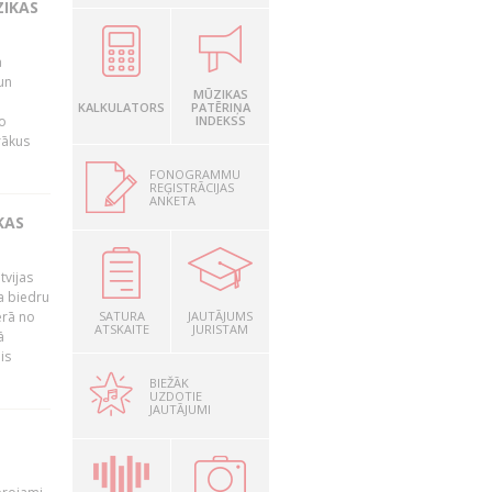
ZIKAS
a
un
MŪZIKAS
KALKULATORS
PATĒRIŅA
o
INDEKSS
rākus
FONOGRAMMU
REĢISTRĀCIJAS
ANKETA
KAS
tvijas
a biedru
ērā no
SATURA
JAUTĀJUMS
ATSKAITE
JURISTAM
ā
is
BIEŽĀK
UZDOTIE
JAUTĀJUMI
T