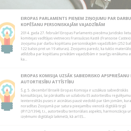
EIROPAS PARLAMENTS PIEŅEM ZIŅOJUMU PAR DARBU
KOPĒŠANU PERSONISKAJĀM VAJADZĪBĀM
2014. gada 27. februārī Eiropas Parlaments pieņēma Juridisko lietu
komitejas vadītājas vietnieces Fransuāzas Kastē (Fransoise Castex)
ziņojumu par darbu kopēšanu personiskajām vajadzībām (252 bals
122 balsis pret un 19 atturas). Ziņojums paredz, ka tukšo materiāl
atlīdzība par kopēšanu privātām vajadzībām ir svarīgs ienākumu a
ka...
EIROPAS KOMISIJA UZSĀK SABIEDRISKO APSPRIEŠANU
AUTORTIESĪBU ATTĪSTĪBU
Š.g. 5. decembrī Briselē Eiropas Komisija ir uzsākusi sabiedriskās
konsultācijas, lai pārskatītu un uzlabotu ES autortiesību regulējumu
Ieinteresētās puses ir aicinātas paust viedokli par tām jomām, kur
noradītas Ziņojumā par satura pieejamību vienotā digitālā tirgū
(IP/12/1394), t.i., autortiesību teritoriālais aspekts, harmonizācija u
izņēmumi digitālajā laikmetā, kā arī ES...