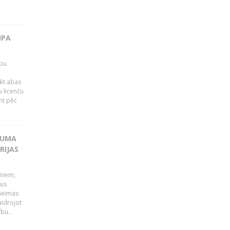
IPA
rbu
ēt abas
 licenču
mt pēc
KUMA
RIJAS
umiem,
dus
Saeimas
aidrojot
bu...