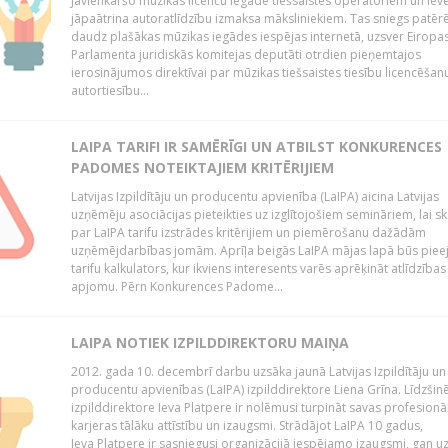
Jāvienkāršo mūzikas licenču iegāde tiešsaistes operatoriem un iev
jāpaātrina autoratlīdzību izmaksa māksliniekiem. Tas sniegs patēr
daudz plašākas mūzikas iegādes iespējas internetā, uzsver Eiropa
Parlamenta juridiskās komitejas deputāti otrdien pieņemtajos
ierosinājumos direktīvai par mūzikas tiešsaistes tiesību licencēšan
autortiesību...
LAIPA TARIFI IR SAMĒRĪGI UN ATBILST KONKURENCES
PADOMES NOTEIKTAJIEM KRITĒRIJIEM
Latvijas Izpildītāju un producentu apvienība (LaIPA) aicina Latvijas
uzņēmēju asociācijas pieteikties uz izglītojošiem semināriem, lai s
par LaIPA tarifu izstrādes kritērijiem un piemērošanu dažādām
uzņēmējdarbības jomām. Aprīļa beigās LaIPA mājas lapā būs pie
tarifu kalkulators, kur ikviens interesents varēs aprēķināt atlīdzības
apjomu. Pērn Konkurences Padome...
LAIPA NOTIEK IZPILDDIREKTORU MAIŅA
2012. gada 10. decembrī darbu uzsāka jaunā Latvijas Izpildītāju un
producentu apvienības (LaIPA) izpilddirektore Liena Grīna. Līdzšin
izpilddirektore Ieva Platpere ir nolēmusi turpināt savas profesionā
karjeras tālāku attīstību un izaugsmi. Strādājot LaIPA 10 gadus,
Ieva Platpere ir sasniegusi organizācijā iespējamo izaugsmi, gan u