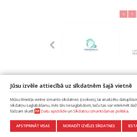
«
1
Jūsu izvēle attiecībā uz sīkdatnēm šajā vietnē
LAIPA
ES IZMANTOJU MŪZIKU
Mūsu tīmekļa vietne izmanto sīkdatnes (cookies), lai analizētu datuplūsmu
ES RADU MŪZIKU
sīkdatņu saglabāšanu, mēs tās nesaglabāsim, taču tas var ietekmēt dažu 
AKTUALITĀTES
lūdzam skatīt
Datu apstrāde
un
Sīkdatņu izmantošanas politika
.
KONTAKTI
SĪKDATŅU IZMANTOŠANAS POLITIKA
APSTIPRINĀT VISAS
NORAIDĪT IZVĒLES SĪKDATNES
IEST
DATU APSTRĀDE