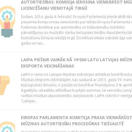
AUTORTIESĪBAS: KOMISIJA IEROSINA VIENKĀRŠOT MŪ
LICENCĒŠANU VIENOTAJĀ TIRGŪ
Šodien, 2014. gada 4. februārī, Eiropas Parlamenta plenārsēdē tik
pieņemta kompromisa vienošanās par tekstu Eiropas Parlamenta 
Padomes direktīvai par autortiesību un blakustiesību kolektīvo
pārvaldījumu un muzikālo darbu tiešsaistes tiesību daudzteritoriāl
licencēšanu Eiropas iekšējā tirgū. Direktīvas teksta izstrāde ilga vai
gadus un tas...
LAIPA PIEŠĶIR VAIRĀK KĀ 19'000 LATU LATVIJAS MŪZI
EKSPORTA VEICINĀŠANAI!
LaIPA ir viena no Latvijas Mūzikas industrijas attīstības biedrības/La
Mūzikas eksports dibinātājām, kas saskaņā ar 2013. gada 19. mart
kopsapulces lēmumu, ir piešķīrusi biedrībai finansējumu 3 % apm
ikgadējās, iekasētās atlīdzības kopējās summas, lai veicinātu Latvij
radītas mūzikas atpazīstamību starptautiski. LaIPA šobrīd ir vienīga
"Latvijas...
EIROPAS PARLAMENTA KOMITEJA PRASA VIENKĀRŠO
MŪZIKAS AUTORTIESĪBU PROCEDŪRAS TIEŠSAISTĒ