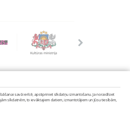
PVIENĪBA'
bāšanai savā ierīcē, apstipriniet sīkdatņu izmantošanu. Ja noraidīsiet
LAIPA.ORG
ajām sīkdatnēm, to ievāktajiem datiem, izmantotājiem un Jūsu tiesībām,