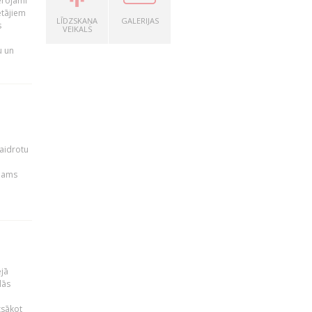
ērojami
ētājiem
LĪDZSKAŅA
GALERIJAS
s
VEIKALS
u un
kaidrotu
ejams
ējā
lās
zsākot