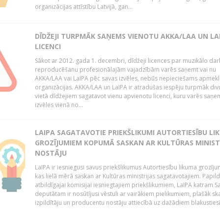
organizācijas attīstību Latvijā, gan...
DĪDŽEJI TURPMĀK SAŅEMS VIENOTU AKKA/LAA UN LA
LICENCI
Sākot ar 2012. gada 1. decembri, dīdžeji licences par muzikālo da
reproducēšanu profesionālajām vajadzībām varēs saņemt vai nu
AKKA/LAA vai LaIPA pēc savas izvēles, nebūs nepieciešams apmekl
organizācijas. AKKA/LAA un LaIPA ir atradušas iespēju turpmāk divu
vietā dīdžejiem sagatavot vienu apvienotu licenci, kuru varēs saņe
izvēles vienā no...
LAIPA SAGATAVOTIE PRIEKŠLIKUMI AUTORTIESĪBU LI
GROZĪJUMIEM KOPUMĀ SASKAN AR KULTŪRAS MINIST
NOSTĀJU
LaIPA ir iesniegusi savus priekšlikumus Autortiesību likuma grozīj
kas lielā mērā saskan ar Kultūras ministrijas sagatavotajiem. Papil
atbildīgajai komisijai iesniegtajiem priekšlikumiem, LaIPA katram 
deputātam ir nosūtījusi vēstuli ar vairākiem pielikumiem, plašāk sk
izpildītāju un producentu nostāju attiecībā uz dažādiem blakustiesī