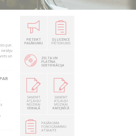
PIETEIKT
DJ LICENCE
PASĀKUMU
PIETEIKUMS
is par,
o nesēju
vots un
ZELTA UN
PLATĪNA
SERTIFIKĀCIJA
 PAR
SAŅEMT
SAŅEMT
.
ATĻAUJU
ATĻAUJU
as
MŪZIKAI
MŪZIKAI
VEIKALĀ
KAFEJNĪCĀ
n
PASĀKUMA
FONOGRAMMU
ATSKAITE