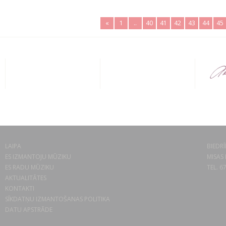
«
1
..
40
41
42
43
44
45
LAIPA
BIEDRĪ
ES IZMANTOJU MŪZIKU
MISAS 
ES RADU MŪZIKU
TEL. 6
AKTUALITĀTES
KONTAKTI
SĪKDATŅU IZMANTOŠANAS POLITIKA
DATU APSTRĀDE