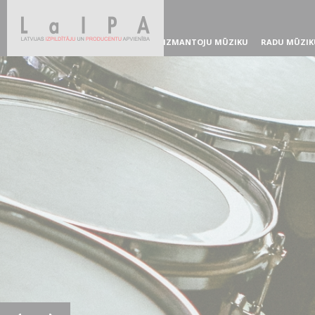
IZMANTOJU MŪZIKU
RADU MŪZIK