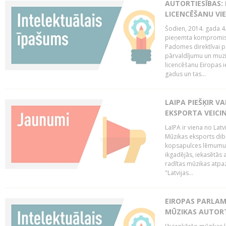
AUTORTIESĪBAS: 
LICENCĒŠANU VI
Šodien, 2014. gada 4.
pieņemta kompromisa
Padomes direktīvai pa
pārvaldījumu un muzik
licencēšanu Eiropas ie
gadus un tas...
LAIPA PIEŠĶIR V
EKSPORTA VEICI
LaIPA ir viena no Latv
Mūzikas eksports dib
kopsapulces lēmumu, 
ikgadējās, iekasētās 
radītas mūzikas atpaz
"Latvijas...
EIROPAS PARLAM
MŪZIKAS AUTORT