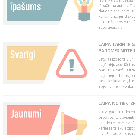
Jāvienkāršo mūzikas l
jāpaātrina autoratlīd
daudz plašākas mūzik
Parlamenta juridiskā
ierosinājumos direktī
autortiesību...
LAIPA TARIFI IR
PADOMES NOTEIK
Latvijas Izpildītāju u
uzņēmēju asociācijas 
par LaIPA tarifu izs
uzņēmējdarbības jom
tarifu kalkulators, ku
apjomu. Pērn Konkur
LAIPA NOTIEK I
2012. gada 10. decemb
producentu apvienības
izpilddirektore Ieva 
karjeras tālāku attīst
Ieva Platpere ir sasn