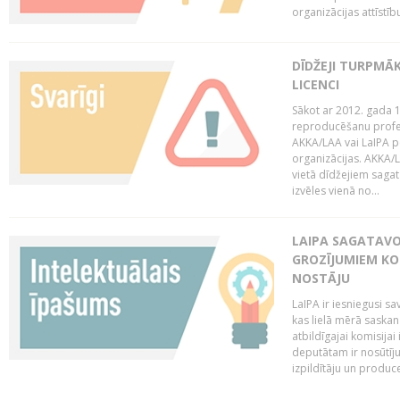
organizācijas attīstību
DĪDŽEJI TURPMĀ
LICENCI
Sākot ar 2012. gada 1
reproducēšanu profe
AKKA/LAA vai LaIPA p
organizācijas. AKKA/L
vietā dīdžejiem sagat
izvēles vienā no...
LAIPA SAGATAVO
GROZĪJUMIEM KO
NOSTĀJU
LaIPA ir iesniegusi s
kas lielā mērā saskan
atbildīgajai komisija
deputātam ir nosūtīju
izpildītāju un produc