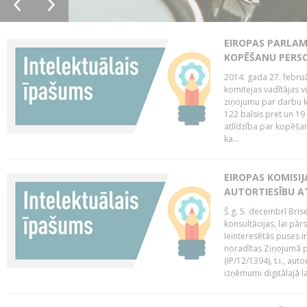
EIROPAS PARLAM
KOPĒŠANU PERS
2014. gada 27. februā
komitejas vadītājas v
ziņojumu par darbu k
122 balsis pret un 19
atlīdzība par kopēša
ka...
EIROPAS KOMISIJ
AUTORTIESĪBU A
Š.g. 5. decembrī Bris
konsultācijas, lai pār
Ieinteresētās puses i
noradītas Ziņojumā pa
(IP/12/1394), t.i., aut
izņēmumi digitālajā la