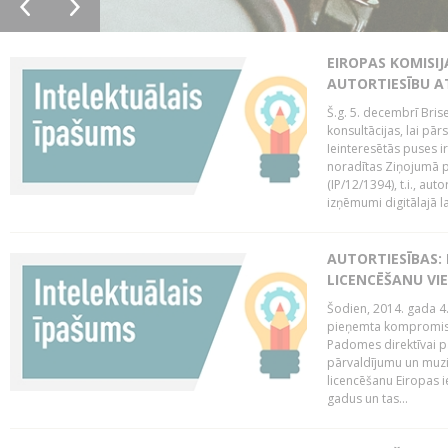
EIROPAS KOMISIJ
AUTORTIESĪBU A
Š.g. 5. decembrī Bris
konsultācijas, lai pār
Ieinteresētās puses i
noradītas Ziņojumā pa
(IP/12/1394), t.i., aut
izņēmumi digitālajā la
AUTORTIESĪBAS: 
LICENCĒŠANU VI
Šodien, 2014. gada 4.
pieņemta kompromisa
Padomes direktīvai pa
pārvaldījumu un muzik
licencēšanu Eiropas ie
gadus un tas...