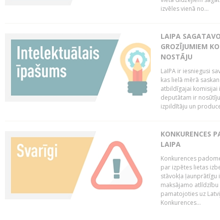
izvēles vienā no...
LAIPA SAGATAVO
GROZĪJUMIEM KO
NOSTĀJU
LaIPA ir iesniegusi s
kas lielā mērā saskan
atbildīgajai komisija
deputātam ir nosūtīju
izpildītāju un produc
KONKURENCES PA
LAIPA
Konkurences padome 
par izpētes lietas iz
stāvokļa ļaunprātīgu
maksājamo atlīdzību 
pamatojoties uz Latv
Konkurences...