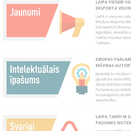
LAIPA PIEŠĶIR V
EKSPORTA VEICI
LaIPA ir viena no Latv
Mūzikas eksports dib
kopsapulces lēmumu, 
ikgadējās, iekasētās 
radītas mūzikas atpaz
"Latvijas...
EIROPAS PARLAM
MŪZIKAS AUTORT
Jāvienkāršo mūzikas l
jāpaātrina autoratlīd
daudz plašākas mūzik
Parlamenta juridiskā
ierosinājumos direktī
autortiesību...
LAIPA TARIFI IR
PADOMES NOTEIK