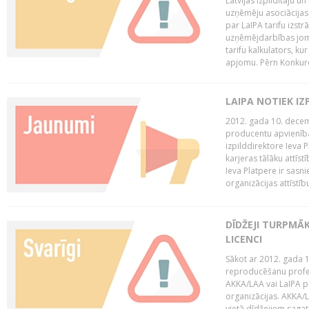
Latvijas Izpildītāju u
uzņēmēju asociācijas 
par LaIPA tarifu izs
uzņēmējdarbības jom
tarifu kalkulators, ku
apjomu. Pērn Konkur
LAIPA NOTIEK I
2012. gada 10. decemb
producentu apvienības
izpilddirektore Ieva 
karjeras tālāku attīst
Ieva Platpere ir sasn
organizācijas attīstību
DĪDŽEJI TURPMĀ
LICENCI
Sākot ar 2012. gada 1
reproducēšanu profe
AKKA/LAA vai LaIPA p
organizācijas. AKKA/L
vietā dīdžejiem sagat