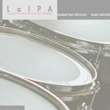
IZMANTOJU MŪZIKU
RADU MŪZIK