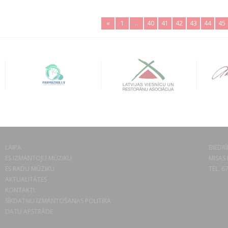
«
1
..
40
41
42
43
44
45
LAIPA
BIEDRĪ
ES IZMANTOJU MŪZIKU
MISAS 
ES RADU MŪZIKU
TEL. 6
AKTUALITĀTES
KONTAKTI
SĪKDATŅU IZMANTOŠANAS POLITIKA
DATU APSTRĀDE