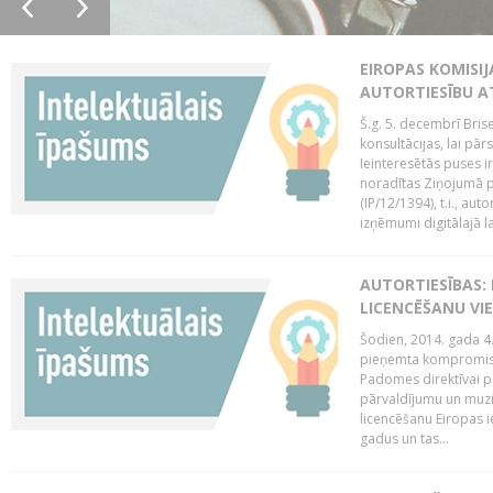
EIROPAS KOMISIJ
AUTORTIESĪBU A
Š.g. 5. decembrī Bris
konsultācijas, lai pār
Ieinteresētās puses i
noradītas Ziņojumā pa
(IP/12/1394), t.i., aut
izņēmumi digitālajā la
AUTORTIESĪBAS: 
LICENCĒŠANU VI
Šodien, 2014. gada 4.
pieņemta kompromisa
Padomes direktīvai pa
pārvaldījumu un muzik
licencēšanu Eiropas ie
gadus un tas...