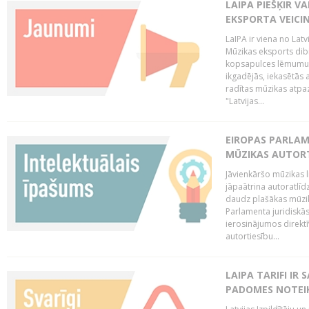
LAIPA PIEŠĶIR V
EKSPORTA VEICI
LaIPA ir viena no Latv
Mūzikas eksports dib
kopsapulces lēmumu, 
ikgadējās, iekasētās 
radītas mūzikas atpaz
"Latvijas...
EIROPAS PARLAM
MŪZIKAS AUTORT
Jāvienkāršo mūzikas l
jāpaātrina autoratlīd
daudz plašākas mūzik
Parlamenta juridiskā
ierosinājumos direktī
autortiesību...
LAIPA TARIFI IR
PADOMES NOTEIK