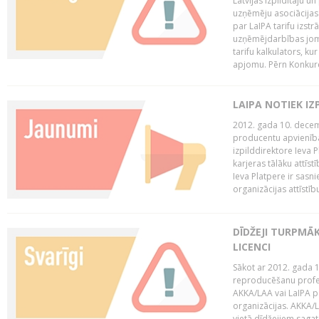
Latvijas Izpildītāju u
uzņēmēju asociācijas 
par LaIPA tarifu izs
uzņēmējdarbības jom
tarifu kalkulators, ku
apjomu. Pērn Konkur
LAIPA NOTIEK I
2012. gada 10. decemb
producentu apvienības
izpilddirektore Ieva 
karjeras tālāku attīst
Ieva Platpere ir sasn
organizācijas attīstību
DĪDŽEJI TURPMĀ
LICENCI
Sākot ar 2012. gada 1
reproducēšanu profe
AKKA/LAA vai LaIPA p
organizācijas. AKKA/L
vietā dīdžejiem sagat