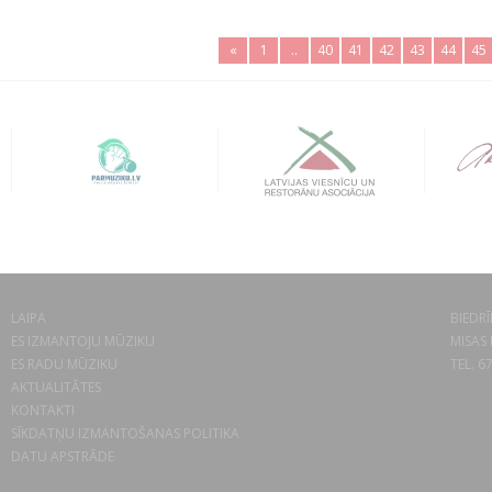
«
1
..
40
41
42
43
44
45
LAIPA
BIEDRĪ
ES IZMANTOJU MŪZIKU
MISAS 
ES RADU MŪZIKU
TEL. 6
AKTUALITĀTES
KONTAKTI
SĪKDATŅU IZMANTOŠANAS POLITIKA
DATU APSTRĀDE