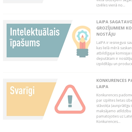
izvēles vienā no...
LAIPA SAGATAVO
GROZĪJUMIEM KO
NOSTĀJU
LaIPA ir iesniegusi s
kas lielā mērā saskan
atbildīgajai komisija
deputātam ir nosūtīju
izpildītāju un produc
KONKURENCES PA
LAIPA
Konkurences padome 
par izpētes lietas iz
stāvokļa ļaunprātīgu
maksājamo atlīdzību 
pamatojoties uz Latv
Konkurences...