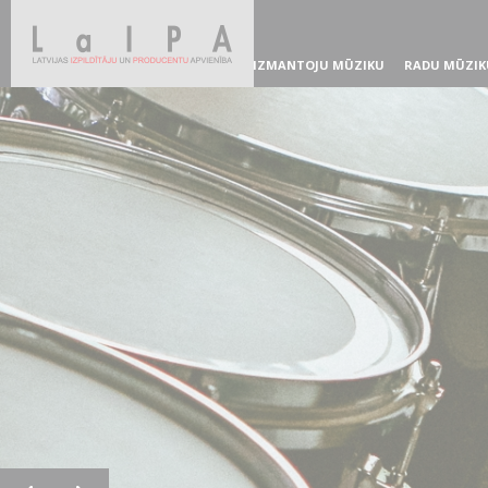
IZMANTOJU MŪZIKU
RADU MŪZIK