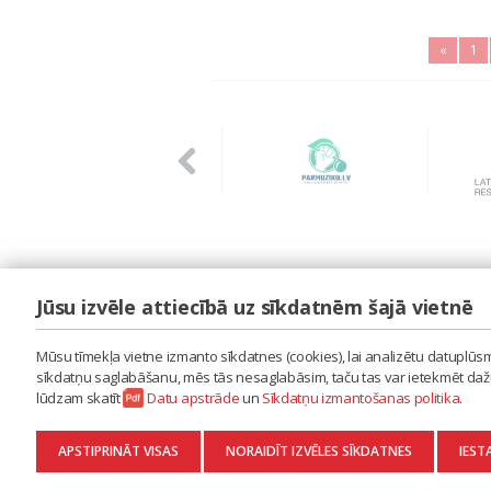
«
1
Jūsu izvēle attiecībā uz sīkdatnēm šajā vietnē
LAIPA
ES IZMANTOJU MŪZIKU
Mūsu tīmekļa vietne izmanto sīkdatnes (cookies), lai analizētu datuplūsmu
ES RADU MŪZIKU
sīkdatņu saglabāšanu, mēs tās nesaglabāsim, taču tas var ietekmēt dažu 
AKTUALITĀTES
lūdzam skatīt
Datu apstrāde
un
Sīkdatņu izmantošanas politika
.
KONTAKTI
SĪKDATŅU IZMANTOŠANAS POLITIKA
APSTIPRINĀT VISAS
NORAIDĪT IZVĒLES SĪKDATNES
IEST
DATU APSTRĀDE