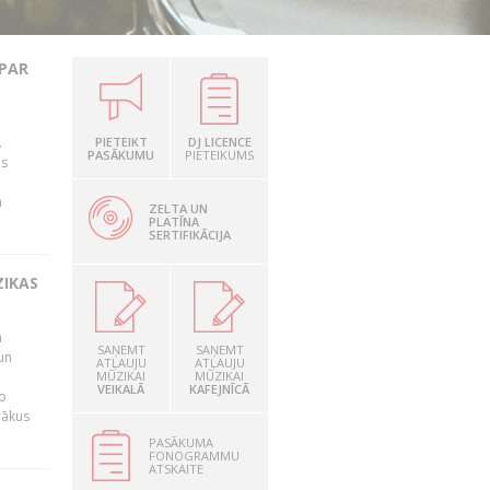
 PAR
.
PIETEIKT
DJ LICENCE
PASĀKUMU
PIETEIKUMS
as
n
ZELTA UN
PLATĪNA
SERTIFIKĀCIJA
ZIKAS
a
SAŅEMT
SAŅEMT
un
ATĻAUJU
ATĻAUJU
MŪZIKAI
MŪZIKAI
VEIKALĀ
KAFEJNĪCĀ
o
rākus
PASĀKUMA
FONOGRAMMU
ATSKAITE