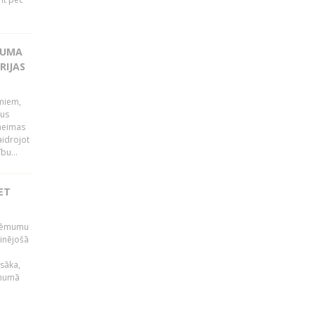
KUMA
RIJAS
umiem,
dus
Saeimas
aidrojot
bu...
ET
 lēmumu
minējošā
sāka,
ēmumā