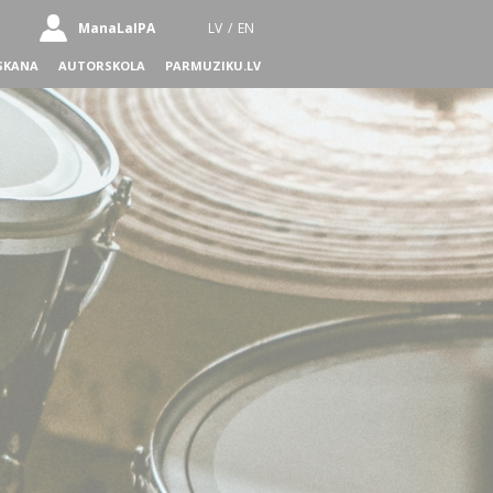
ManaLaIPA
LV
/
EN
SKANA
AUTORSKOLA
PARMUZIKU.LV