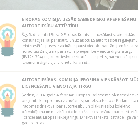
EIROPAS KOMISIJA UZSĀK SABIEDRISKO APSPRIEŠANU
AUTORTIESĪBU ATTĪSTĪBU
Š.g. 5. decembrī Briselē Eiropas Komisija ir uzsākusi sabiedriskās
konsultācijas, lai pārskatītu un uzlabotu ES autortiesību regulējumu
Ieinteresētās puses ir aicinātas paust viedokli par tām jomām, kur
noradītas Ziņojumā par satura pieejamību vienotā digitālā tirgū
(IP/12/1394), t.i., autortiesību teritoriālais aspekts, harmonizācija u
izņēmumi digitālajā laikmetā, kā arī ES...
AUTORTIESĪBAS: KOMISIJA IEROSINA VIENKĀRŠOT MŪ
LICENCĒŠANU VIENOTAJĀ TIRGŪ
Šodien, 2014. gada 4. februārī, Eiropas Parlamenta plenārsēdē tik
pieņemta kompromisa vienošanās par tekstu Eiropas Parlamenta 
Padomes direktīvai par autortiesību un blakustiesību kolektīvo
pārvaldījumu un muzikālo darbu tiešsaistes tiesību daudzteritoriāl
licencēšanu Eiropas iekšējā tirgū. Direktīvas teksta izstrāde ilga vai
gadus un tas...