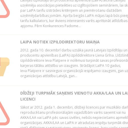
Latvijas Izpildītāju un producentu apvienība (LaIPA) aicina Latvijas
uzņēmēju asociācijas pieteikties uz izglītojošiem semināriem, lai s
par LaIPA tarifu izstrādes kritērijiem un piemērošanu dažādām
uzņēmējdarbības jomām. Aprīļa beigās LaIPA mājas lapā būs pie
tarifu kalkulators, kur ikviens interesents varēs aprēķināt atlīdzības
apjomu. Pērn Konkurences Padome...
LAIPA NOTIEK IZPILDDIREKTORU MAIŅA
2012. gada 10. decembrī darbu uzsāka jaunā Latvijas Izpildītāju un
producentu apvienības (LaIPA) izpilddirektore Liena Grīna. Līdzšin
izpilddirektore Ieva Platpere ir nolēmusi turpināt savas profesionā
karjeras tālāku attīstību un izaugsmi. Strādājot LaIPA 10 gadus,
Ieva Platpere ir sasniegusi organizācijā iespējamo izaugsmi, gan u
organizācijas attīstību Latvijā, gan...
DĪDŽEJI TURPMĀK SAŅEMS VIENOTU AKKA/LAA UN LA
LICENCI
Sākot ar 2012. gada 1. decembri, dīdžeji licences par muzikālo da
reproducēšanu profesionālajām vajadzībām varēs saņemt vai nu
AKKA/LAA vai LaIPA pēc savas izvēles, nebūs nepieciešams apmekl
organizācijas. AKKA/LAA un LaIPA ir atradušas iespēju turpmāk divu
vietā dīdžejiem sagatavot vienu apvienotu licenci, kuru varēs saņe