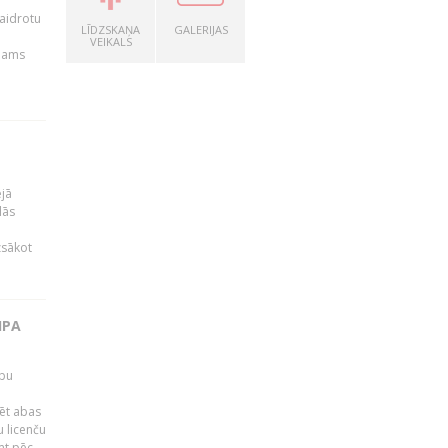
kaidrotu
LĪDZSKAŅA
GALERIJAS
VEIKALS
ejams
ējā
lās
zsākot
IPA
rbu
ēt abas
 licenču
mt pēc