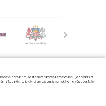
PVIENĪBA'
bāšanai savā ierīcē, apstipriniet sīkdatņu izmantošanu. Ja noraidīsiet
LAIPA.ORG
ajām sīkdatnēm, to ievāktajiem datiem, izmantotājiem un Jūsu tiesībām,