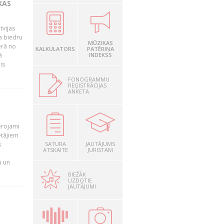
KAS
tvijas
a biedru
MŪZIKAS
ērā no
KALKULATORS
PATĒRIŅA
ā
INDEKSS
is
FONOGRAMMU
REĢISTRĀCIJAS
ANKETA
T
ērojami
ētājiem
s
SATURA
JAUTĀJUMS
ATSKAITE
JURISTAM
u un
BIEŽĀK
UZDOTIE
JAUTĀJUMI