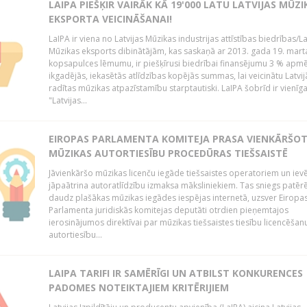
LAIPA PIEŠĶIR VAIRĀK KĀ 19'000 LATU LATVIJAS MŪZI
EKSPORTA VEICINĀŠANAI!
LaIPA ir viena no Latvijas Mūzikas industrijas attīstības biedrības/La
Mūzikas eksports dibinātājām, kas saskaņā ar 2013. gada 19. mart
kopsapulces lēmumu, ir piešķīrusi biedrībai finansējumu 3 % apm
ikgadējās, iekasētās atlīdzības kopējās summas, lai veicinātu Latvij
radītas mūzikas atpazīstamību starptautiski. LaIPA šobrīd ir vienīga
"Latvijas...
EIROPAS PARLAMENTA KOMITEJA PRASA VIENKĀRŠO
MŪZIKAS AUTORTIESĪBU PROCEDŪRAS TIEŠSAISTĒ
Jāvienkāršo mūzikas licenču iegāde tiešsaistes operatoriem un iev
jāpaātrina autoratlīdzību izmaksa māksliniekiem. Tas sniegs patēr
daudz plašākas mūzikas iegādes iespējas internetā, uzsver Eiropa
Parlamenta juridiskās komitejas deputāti otrdien pieņemtajos
ierosinājumos direktīvai par mūzikas tiešsaistes tiesību licencēšan
autortiesību...
LAIPA TARIFI IR SAMĒRĪGI UN ATBILST KONKURENCES
PADOMES NOTEIKTAJIEM KRITĒRIJIEM