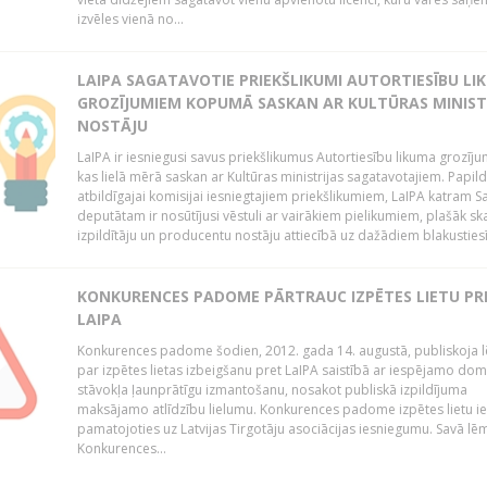
izvēles vienā no...
LAIPA SAGATAVOTIE PRIEKŠLIKUMI AUTORTIESĪBU LI
GROZĪJUMIEM KOPUMĀ SASKAN AR KULTŪRAS MINIST
NOSTĀJU
LaIPA ir iesniegusi savus priekšlikumus Autortiesību likuma grozīj
kas lielā mērā saskan ar Kultūras ministrijas sagatavotajiem. Papil
atbildīgajai komisijai iesniegtajiem priekšlikumiem, LaIPA katram 
deputātam ir nosūtījusi vēstuli ar vairākiem pielikumiem, plašāk sk
izpildītāju un producentu nostāju attiecībā uz dažādiem blakustiesī
KONKURENCES PADOME PĀRTRAUC IZPĒTES LIETU PR
LAIPA
Konkurences padome šodien, 2012. gada 14. augustā, publiskoja
par izpētes lietas izbeigšanu pret LaIPA saistībā ar iespējamo do
stāvokļa ļaunprātīgu izmantošanu, nosakot publiskā izpildījuma
maksājamo atlīdzību lielumu. Konkurences padome izpētes lietu ie
pamatojoties uz Latvijas Tirgotāju asociācijas iesniegumu. Savā l
Konkurences...