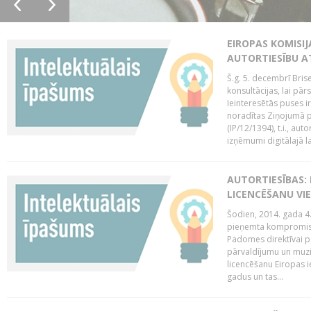
EIROPAS KOMISIJ
AUTORTIESĪBU A
Š.g. 5. decembrī Bris
konsultācijas, lai pār
Ieinteresētās puses i
noradītas Ziņojumā pa
(IP/12/1394), t.i., aut
izņēmumi digitālajā la
AUTORTIESĪBAS: 
LICENCĒŠANU VI
Šodien, 2014. gada 4.
pieņemta kompromisa
Padomes direktīvai pa
pārvaldījumu un muzik
licencēšanu Eiropas ie
gadus un tas...