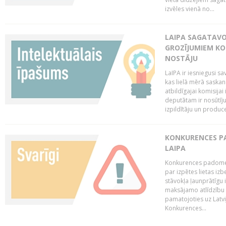
izvēles vienā no...
LAIPA SAGATAVO
GROZĪJUMIEM KO
NOSTĀJU
LaIPA ir iesniegusi s
kas lielā mērā saskan
atbildīgajai komisija
deputātam ir nosūtīju
izpildītāju un produc
KONKURENCES PA
LAIPA
Konkurences padome 
par izpētes lietas iz
stāvokļa ļaunprātīgu
maksājamo atlīdzību 
pamatojoties uz Latv
Konkurences...