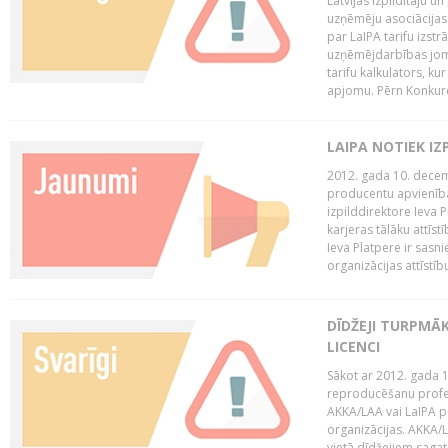
Latvijas Izpildītāju u
uzņēmēju asociācijas 
par LaIPA tarifu izs
uzņēmējdarbības jom
tarifu kalkulators, ku
apjomu. Pērn Konkur
LAIPA NOTIEK I
2012. gada 10. decemb
producentu apvienības
izpilddirektore Ieva 
karjeras tālāku attīst
Ieva Platpere ir sasn
organizācijas attīstību
DĪDŽEJI TURPMĀ
LICENCI
Sākot ar 2012. gada 1
reproducēšanu profe
AKKA/LAA vai LaIPA p
organizācijas. AKKA/L
vietā dīdžejiem sagat