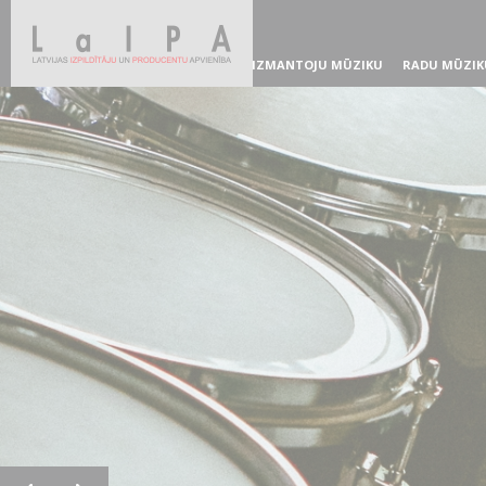
IZMANTOJU MŪZIKU
RADU MŪZIK