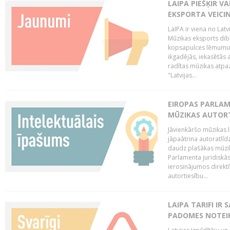
LAIPA PIEŠĶIR V
EKSPORTA VEICI
LaIPA ir viena no Latv
Mūzikas eksports dib
kopsapulces lēmumu, 
ikgadējās, iekasētās 
radītas mūzikas atpaz
"Latvijas...
EIROPAS PARLAM
MŪZIKAS AUTORT
Jāvienkāršo mūzikas l
jāpaātrina autoratlīd
daudz plašākas mūzik
Parlamenta juridiskā
ierosinājumos direktī
autortiesību...
LAIPA TARIFI IR
PADOMES NOTEIK