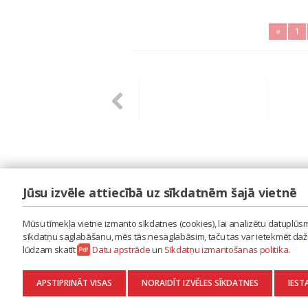
«
1
Jūsu izvēle attiecībā uz sīkdatnēm šajā vietnē
LAIPA
ES IZMANTOJU MŪZIKU
Mūsu tīmekļa vietne izmanto sīkdatnes (cookies), lai analizētu datuplūsmu
ES RADU MŪZIKU
sīkdatņu saglabāšanu, mēs tās nesaglabāsim, taču tas var ietekmēt dažu 
AKTUALITĀTES
lūdzam skatīt
Datu apstrāde
un
Sīkdatņu izmantošanas politika
.
KONTAKTI
SĪKDATŅU IZMANTOŠANAS POLITIKA
APSTIPRINĀT VISAS
NORAIDĪT IZVĒLES SĪKDATNES
IEST
DATU APSTRĀDE