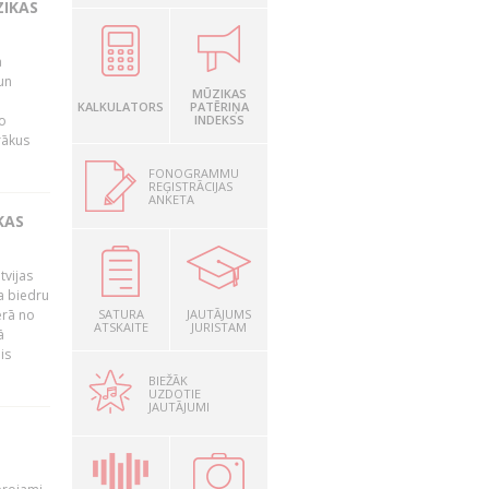
ZIKAS
a
un
MŪZIKAS
KALKULATORS
PATĒRIŅA
o
INDEKSS
rākus
FONOGRAMMU
REĢISTRĀCIJAS
ANKETA
KAS
tvijas
a biedru
ērā no
SATURA
JAUTĀJUMS
ATSKAITE
JURISTAM
ā
is
BIEŽĀK
UZDOTIE
JAUTĀJUMI
T