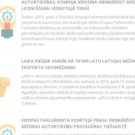
AUTORTIESĪBAS: KOMISIJA IEROSINA VIENKĀRŠOT MŪ
LICENCĒŠANU VIENOTAJĀ TIRGŪ
Šodien, 2014. gada 4. februārī, Eiropas Parlamenta plenārsēdē tik
pieņemta kompromisa vienošanās par tekstu Eiropas Parlamenta 
Padomes direktīvai par autortiesību un blakustiesību kolektīvo
pārvaldījumu un muzikālo darbu tiešsaistes tiesību daudzteritoriāl
licencēšanu Eiropas iekšējā tirgū. Direktīvas teksta izstrāde ilga vai
gadus un tas...
LAIPA PIEŠĶIR VAIRĀK KĀ 19'000 LATU LATVIJAS MŪZI
EKSPORTA VEICINĀŠANAI!
LaIPA ir viena no Latvijas Mūzikas industrijas attīstības biedrības/La
Mūzikas eksports dibinātājām, kas saskaņā ar 2013. gada 19. mart
kopsapulces lēmumu, ir piešķīrusi biedrībai finansējumu 3 % apm
ikgadējās, iekasētās atlīdzības kopējās summas, lai veicinātu Latvij
radītas mūzikas atpazīstamību starptautiski. LaIPA šobrīd ir vienīga
"Latvijas...
EIROPAS PARLAMENTA KOMITEJA PRASA VIENKĀRŠO
MŪZIKAS AUTORTIESĪBU PROCEDŪRAS TIEŠSAISTĒ