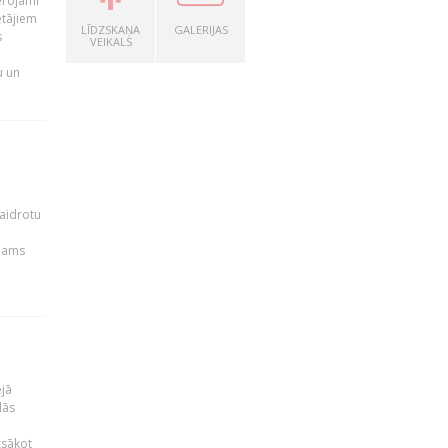
ērojami
ētājiem
LĪDZSKAŅA
GALERIJAS
s
VEIKALS
u un
kaidrotu
ejams
ējā
lās
zsākot