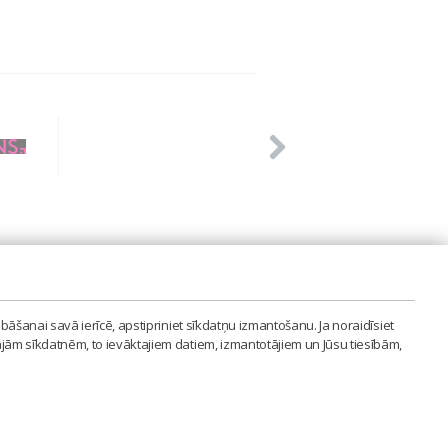
PVIENĪBA'
bāšanai savā ierīcē, apstipriniet sīkdatņu izmantošanu. Ja noraidīsiet
LAIPA.ORG
ajām sīkdatnēm, to ievāktajiem datiem, izmantotājiem un Jūsu tiesībām,