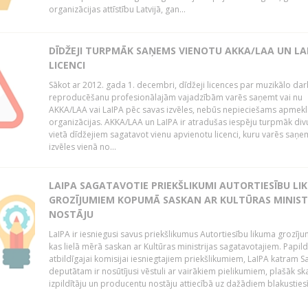
organizācijas attīstību Latvijā, gan...
DĪDŽEJI TURPMĀK SAŅEMS VIENOTU AKKA/LAA UN LA
LICENCI
Sākot ar 2012. gada 1. decembri, dīdžeji licences par muzikālo da
reproducēšanu profesionālajām vajadzībām varēs saņemt vai nu
AKKA/LAA vai LaIPA pēc savas izvēles, nebūs nepieciešams apmekl
organizācijas. AKKA/LAA un LaIPA ir atradušas iespēju turpmāk divu
vietā dīdžejiem sagatavot vienu apvienotu licenci, kuru varēs saņe
izvēles vienā no...
LAIPA SAGATAVOTIE PRIEKŠLIKUMI AUTORTIESĪBU LI
GROZĪJUMIEM KOPUMĀ SASKAN AR KULTŪRAS MINIST
NOSTĀJU
LaIPA ir iesniegusi savus priekšlikumus Autortiesību likuma grozīj
kas lielā mērā saskan ar Kultūras ministrijas sagatavotajiem. Papil
atbildīgajai komisijai iesniegtajiem priekšlikumiem, LaIPA katram 
deputātam ir nosūtījusi vēstuli ar vairākiem pielikumiem, plašāk sk
izpildītāju un producentu nostāju attiecībā uz dažādiem blakustiesī