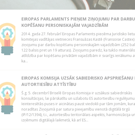
EIROPAS PARLAMENTS PIEŅEM ZIŅOJUMU PAR DARBU
KOPĒŠANU PERSONISKAJĀM VAJADZĪBĀM
2014. gada 27. februārī Eiropas Parlaments pieņēma Juridisko lietu
komitejas vadītājas vietnieces Fransuāzas Kastē (Fransoise Castex)
ziņojumu par darbu kopēšanu personiskajām vajadzībām (252 bals
122 balsis pret un 19 atturas). Ziņojums paredz, ka tukšo materiāl
atlīdzība par kopēšanu privātām vajadzībām ir svarīgs ienākumu a
ka...
EIROPAS KOMISIJA UZSĀK SABIEDRISKO APSPRIEŠANU
AUTORTIESĪBU ATTĪSTĪBU
Š.g. 5. decembrī Briselē Eiropas Komisija ir uzsākusi sabiedriskās
konsultācijas, lai pārskatītu un uzlabotu ES autortiesību regulējumu
Ieinteresētās puses ir aicinātas paust viedokli par tām jomām, kur
noradītas Ziņojumā par satura pieejamību vienotā digitālā tirgū
(IP/12/1394), t.i., autortiesību teritoriālais aspekts, harmonizācija u
izņēmumi digitālajā laikmetā, kā arī ES...