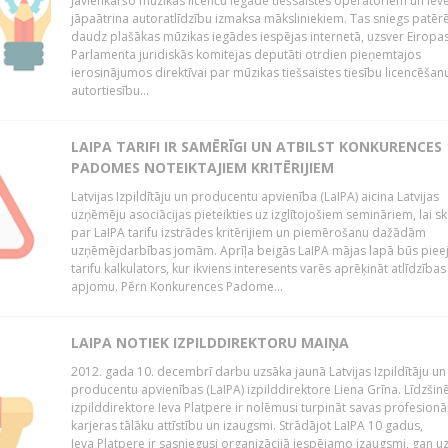
Jāvienkāršo mūzikas licenču iegāde tiešsaistes operatoriem un iev
jāpaātrina autoratlīdzību izmaksa māksliniekiem. Tas sniegs patēr
daudz plašākas mūzikas iegādes iespējas internetā, uzsver Eiropa
Parlamenta juridiskās komitejas deputāti otrdien pieņemtajos
ierosinājumos direktīvai par mūzikas tiešsaistes tiesību licencēšan
autortiesību...
LAIPA TARIFI IR SAMĒRĪGI UN ATBILST KONKURENCES
PADOMES NOTEIKTAJIEM KRITĒRIJIEM
Latvijas Izpildītāju un producentu apvienība (LaIPA) aicina Latvijas
uzņēmēju asociācijas pieteikties uz izglītojošiem semināriem, lai s
par LaIPA tarifu izstrādes kritērijiem un piemērošanu dažādām
uzņēmējdarbības jomām. Aprīļa beigās LaIPA mājas lapā būs pie
tarifu kalkulators, kur ikviens interesents varēs aprēķināt atlīdzības
apjomu. Pērn Konkurences Padome...
LAIPA NOTIEK IZPILDDIREKTORU MAIŅA
2012. gada 10. decembrī darbu uzsāka jaunā Latvijas Izpildītāju un
producentu apvienības (LaIPA) izpilddirektore Liena Grīna. Līdzšin
izpilddirektore Ieva Platpere ir nolēmusi turpināt savas profesionā
karjeras tālāku attīstību un izaugsmi. Strādājot LaIPA 10 gadus,
Ieva Platpere ir sasniegusi organizācijā iespējamo izaugsmi, gan u