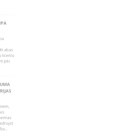
IPA
rbu
ēt abas
 licenču
mt pēc
KUMA
RIJAS
umiem,
dus
Saeimas
aidrojot
bu...