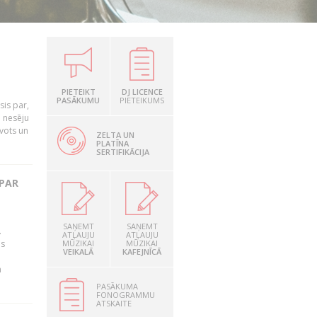
PIETEIKT
DJ LICENCE
PASĀKUMU
PIETEIKUMS
is par,
o nesēju
vots un
ZELTA UN
PLATĪNA
SERTIFIKĀCIJA
 PAR
SAŅEMT
SAŅEMT
.
ATĻAUJU
ATĻAUJU
as
MŪZIKAI
MŪZIKAI
VEIKALĀ
KAFEJNĪCĀ
n
PASĀKUMA
FONOGRAMMU
ATSKAITE