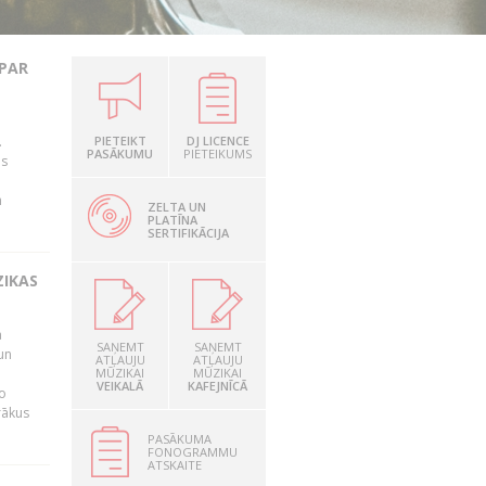
 PAR
.
PIETEIKT
DJ LICENCE
PASĀKUMU
PIETEIKUMS
as
n
ZELTA UN
PLATĪNA
SERTIFIKĀCIJA
ZIKAS
a
SAŅEMT
SAŅEMT
un
ATĻAUJU
ATĻAUJU
MŪZIKAI
MŪZIKAI
VEIKALĀ
KAFEJNĪCĀ
o
rākus
PASĀKUMA
FONOGRAMMU
ATSKAITE