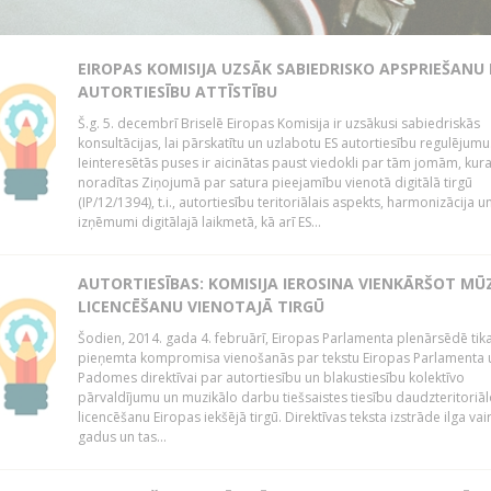
EIROPAS KOMISIJA UZSĀK SABIEDRISKO APSPRIEŠANU
AUTORTIESĪBU ATTĪSTĪBU
Š.g. 5. decembrī Briselē Eiropas Komisija ir uzsākusi sabiedriskās
konsultācijas, lai pārskatītu un uzlabotu ES autortiesību regulējumu
Ieinteresētās puses ir aicinātas paust viedokli par tām jomām, kur
noradītas Ziņojumā par satura pieejamību vienotā digitālā tirgū
(IP/12/1394), t.i., autortiesību teritoriālais aspekts, harmonizācija u
izņēmumi digitālajā laikmetā, kā arī ES...
AUTORTIESĪBAS: KOMISIJA IEROSINA VIENKĀRŠOT MŪ
LICENCĒŠANU VIENOTAJĀ TIRGŪ
Šodien, 2014. gada 4. februārī, Eiropas Parlamenta plenārsēdē tik
pieņemta kompromisa vienošanās par tekstu Eiropas Parlamenta 
Padomes direktīvai par autortiesību un blakustiesību kolektīvo
pārvaldījumu un muzikālo darbu tiešsaistes tiesību daudzteritoriāl
licencēšanu Eiropas iekšējā tirgū. Direktīvas teksta izstrāde ilga vai
gadus un tas...