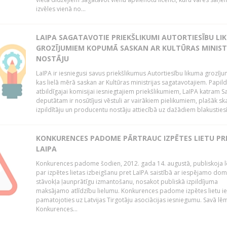
izvēles vienā no...
LAIPA SAGATAVOTIE PRIEKŠLIKUMI AUTORTIESĪBU LI
GROZĪJUMIEM KOPUMĀ SASKAN AR KULTŪRAS MINIST
NOSTĀJU
LaIPA ir iesniegusi savus priekšlikumus Autortiesību likuma grozīj
kas lielā mērā saskan ar Kultūras ministrijas sagatavotajiem. Papil
atbildīgajai komisijai iesniegtajiem priekšlikumiem, LaIPA katram 
deputātam ir nosūtījusi vēstuli ar vairākiem pielikumiem, plašāk sk
izpildītāju un producentu nostāju attiecībā uz dažādiem blakustiesī
KONKURENCES PADOME PĀRTRAUC IZPĒTES LIETU PR
LAIPA
Konkurences padome šodien, 2012. gada 14. augustā, publiskoja
par izpētes lietas izbeigšanu pret LaIPA saistībā ar iespējamo do
stāvokļa ļaunprātīgu izmantošanu, nosakot publiskā izpildījuma
maksājamo atlīdzību lielumu. Konkurences padome izpētes lietu ie
pamatojoties uz Latvijas Tirgotāju asociācijas iesniegumu. Savā l
Konkurences...