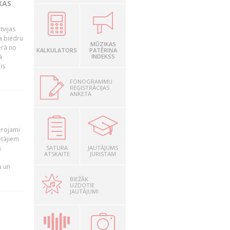
KAS
tvijas
a biedru
MŪZIKAS
ērā no
KALKULATORS
PATĒRIŅA
ā
INDEKSS
is
FONOGRAMMU
REĢISTRĀCIJAS
ANKETA
T
ērojami
ētājiem
s
SATURA
JAUTĀJUMS
ATSKAITE
JURISTAM
u un
BIEŽĀK
UZDOTIE
JAUTĀJUMI