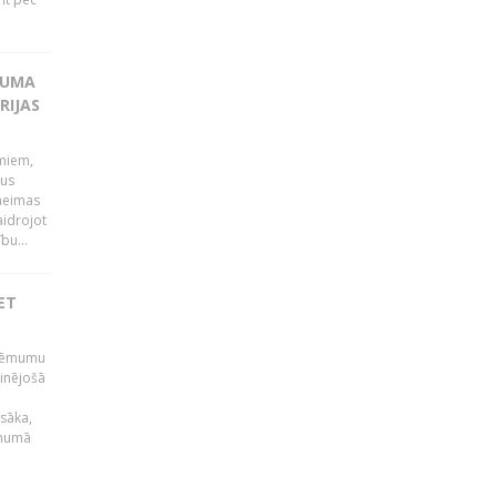
KUMA
RIJAS
umiem,
dus
Saeimas
aidrojot
bu...
ET
 lēmumu
minējošā
sāka,
ēmumā