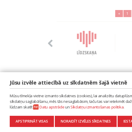
«
1
Jūsu izvēle attiecībā uz sīkdatnēm šajā vietnē
LAIPA
ES IZMANTOJU MŪZIKU
Mūsu tīmekļa vietne izmanto sīkdatnes (cookies), lai analizētu datuplūsmu
ES RADU MŪZIKU
sīkdatņu saglabāšanu, mēs tās nesaglabāsim, taču tas var ietekmēt dažu 
AKTUALITĀTES
lūdzam skatīt
Datu apstrāde
un
Sīkdatņu izmantošanas politika
.
KONTAKTI
SĪKDATŅU IZMANTOŠANAS POLITIKA
APSTIPRINĀT VISAS
NORAIDĪT IZVĒLES SĪKDATNES
IEST
DATU APSTRĀDE