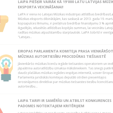
LAIPA PIEŠĶIR VAIRĀK KĀ 19'000 LATU LATVIJAS MŪZI
EKSPORTA VEICINĀŠANAI!
LaIPA ir viena no Latvijas Mūzikas industrijas attīstības biedrības/La
Mūzikas eksports dibinātājām, kas saskaņā ar 2013. gada 19. mart
kopsapulces lēmumu, ir piešķīrusi biedrībai finansējumu 3 % apm
ikgadējās, iekasētās atlīdzības kopējās summas, lai veicinātu Latvij
radītas mūzikas atpazīstamību starptautiski. LaIPA šobrīd ir vienīga
"Latvijas...
EIROPAS PARLAMENTA KOMITEJA PRASA VIENKĀRŠO
MŪZIKAS AUTORTIESĪBU PROCEDŪRAS TIEŠSAISTĒ
Jāvienkāršo mūzikas licenču iegāde tiešsaistes operatoriem un iev
jāpaātrina autoratlīdzību izmaksa māksliniekiem. Tas sniegs patēr
daudz plašākas mūzikas iegādes iespējas internetā, uzsver Eiropa
Parlamenta juridiskās komitejas deputāti otrdien pieņemtajos
ierosinājumos direktīvai par mūzikas tiešsaistes tiesību licencēšan
autortiesību...
LAIPA TARIFI IR SAMĒRĪGI UN ATBILST KONKURENCES
PADOMES NOTEIKTAJIEM KRITĒRIJIEM