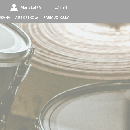
ManaLaIPA
LV
/
EN
SKANA
AUTORSKOLA
PARMUZIKU.LV