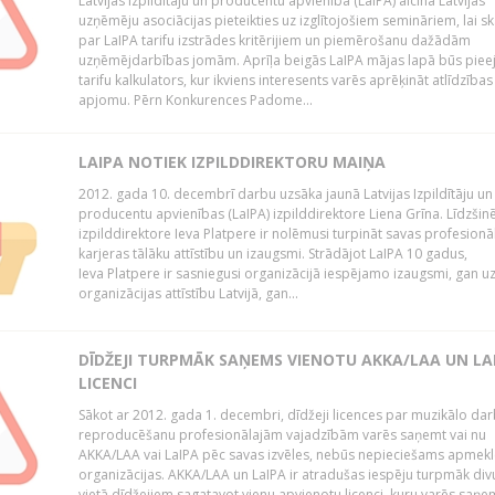
Latvijas Izpildītāju un producentu apvienība (LaIPA) aicina Latvijas
uzņēmēju asociācijas pieteikties uz izglītojošiem semināriem, lai s
par LaIPA tarifu izstrādes kritērijiem un piemērošanu dažādām
uzņēmējdarbības jomām. Aprīļa beigās LaIPA mājas lapā būs pie
tarifu kalkulators, kur ikviens interesents varēs aprēķināt atlīdzības
apjomu. Pērn Konkurences Padome...
LAIPA NOTIEK IZPILDDIREKTORU MAIŅA
2012. gada 10. decembrī darbu uzsāka jaunā Latvijas Izpildītāju un
producentu apvienības (LaIPA) izpilddirektore Liena Grīna. Līdzšin
izpilddirektore Ieva Platpere ir nolēmusi turpināt savas profesionā
karjeras tālāku attīstību un izaugsmi. Strādājot LaIPA 10 gadus,
Ieva Platpere ir sasniegusi organizācijā iespējamo izaugsmi, gan u
organizācijas attīstību Latvijā, gan...
DĪDŽEJI TURPMĀK SAŅEMS VIENOTU AKKA/LAA UN LA
LICENCI
Sākot ar 2012. gada 1. decembri, dīdžeji licences par muzikālo da
reproducēšanu profesionālajām vajadzībām varēs saņemt vai nu
AKKA/LAA vai LaIPA pēc savas izvēles, nebūs nepieciešams apmekl
organizācijas. AKKA/LAA un LaIPA ir atradušas iespēju turpmāk divu
vietā dīdžejiem sagatavot vienu apvienotu licenci, kuru varēs saņe