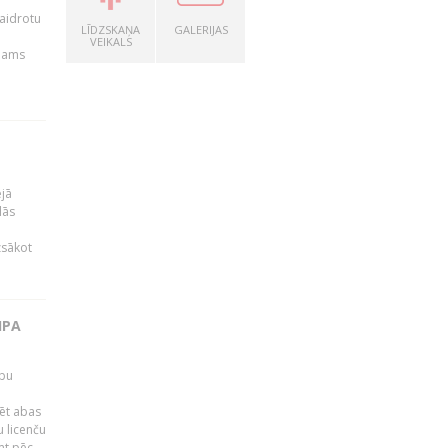
kaidrotu
LĪDZSKAŅA
GALERIJAS
VEIKALS
ejams
ējā
lās
zsākot
IPA
rbu
ēt abas
 licenču
mt pēc