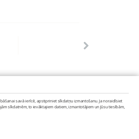
PVIENĪBA'
bāšanai savā ierīcē, apstipriniet sīkdatņu izmantošanu. Ja noraidīsiet
LAIPA.ORG
ajām sīkdatnēm, to ievāktajiem datiem, izmantotājiem un Jūsu tiesībām,