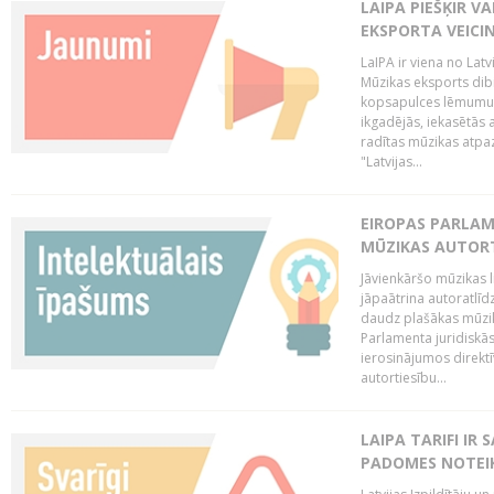
LAIPA PIEŠĶIR V
EKSPORTA VEICI
LaIPA ir viena no Latv
Mūzikas eksports dib
kopsapulces lēmumu, 
ikgadējās, iekasētās 
radītas mūzikas atpaz
"Latvijas...
EIROPAS PARLAM
MŪZIKAS AUTORT
Jāvienkāršo mūzikas l
jāpaātrina autoratlīd
daudz plašākas mūzik
Parlamenta juridiskā
ierosinājumos direktī
autortiesību...
LAIPA TARIFI IR
PADOMES NOTEIK