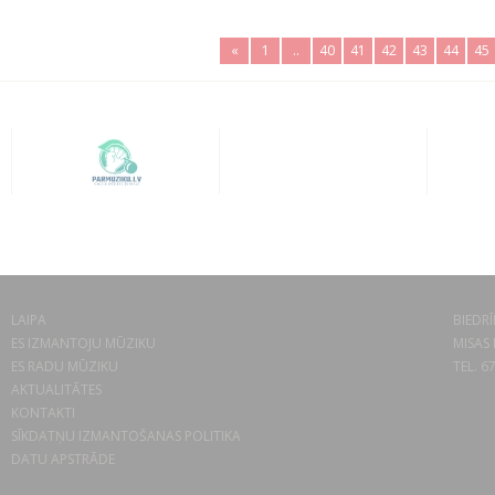
«
1
..
40
41
42
43
44
45
LAIPA
BIEDRĪ
ES IZMANTOJU MŪZIKU
MISAS 
ES RADU MŪZIKU
TEL. 6
AKTUALITĀTES
KONTAKTI
SĪKDATŅU IZMANTOŠANAS POLITIKA
DATU APSTRĀDE