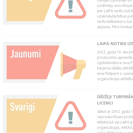
Latvijas Izpildītāju u
uzņēmēju asociācijas 
par LaIPA tarifu izs
uzņēmējdarbības jom
tarifu kalkulators, ku
apjomu. Pērn Konkur
LAIPA NOTIEK I
2012. gada 10. decemb
producentu apvienības
izpilddirektore Ieva 
karjeras tālāku attīst
Ieva Platpere ir sasn
organizācijas attīstību
DĪDŽEJI TURPMĀ
LICENCI
Sākot ar 2012. gada 1
reproducēšanu profe
AKKA/LAA vai LaIPA p
organizācijas. AKKA/L
vietā dīdžejiem sagat