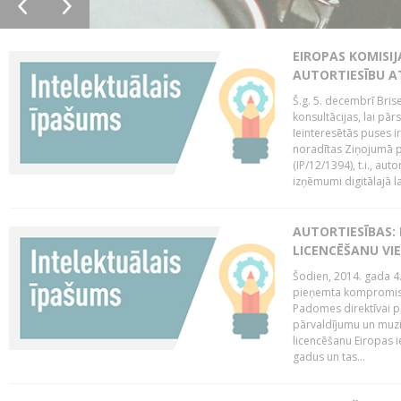
EIROPAS KOMISIJ
AUTORTIESĪBU A
Š.g. 5. decembrī Bris
konsultācijas, lai pār
Ieinteresētās puses i
noradītas Ziņojumā pa
(IP/12/1394), t.i., aut
izņēmumi digitālajā la
AUTORTIESĪBAS: 
LICENCĒŠANU VI
Šodien, 2014. gada 4.
pieņemta kompromisa
Padomes direktīvai pa
pārvaldījumu un muzik
licencēšanu Eiropas ie
gadus un tas...