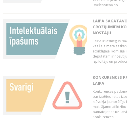
izvēles vienā no...
LAIPA SAGATAVO
GROZĪJUMIEM KO
NOSTĀJU
LaIPA ir iesniegusi s
kas lielā mērā saskan
atbildīgajai komisija
deputātam ir nosūtīju
izpildītāju un produc
KONKURENCES PA
LAIPA
Konkurences padome 
par izpētes lietas iz
stāvokļa ļaunprātīgu
maksājamo atlīdzību 
pamatojoties uz Latv
Konkurences...