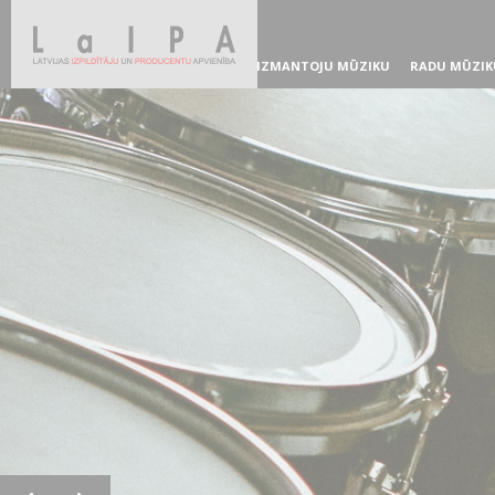
IZMANTOJU MŪZIKU
RADU MŪZIK