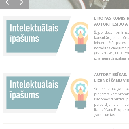
EIROPAS KOMISIJ
AUTORTIESĪBU A
Š.g. 5. decembrī Bris
konsultācijas, lai pār
Ieinteresētās puses i
noradītas Ziņojumā pa
(IP/12/1394), t.i., aut
izņēmumi digitālajā la
AUTORTIESĪBAS: 
LICENCĒŠANU VI
Šodien, 2014. gada 4.
pieņemta kompromisa
Padomes direktīvai pa
pārvaldījumu un muzik
licencēšanu Eiropas ie
gadus un tas...