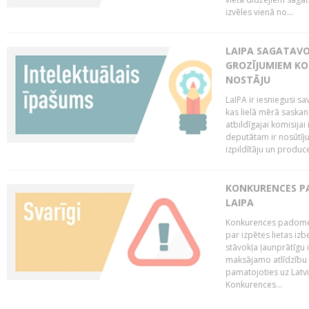
izvēles vienā no...
LAIPA SAGATAVO
GROZĪJUMIEM KO
NOSTĀJU
LaIPA ir iesniegusi s
kas lielā mērā saskan
atbildīgajai komisija
deputātam ir nosūtīju
izpildītāju un produc
KONKURENCES PA
LAIPA
Konkurences padome 
par izpētes lietas iz
stāvokļa ļaunprātīgu
maksājamo atlīdzību 
pamatojoties uz Latv
Konkurences...