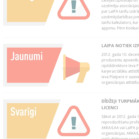
Latvijas Izpildītāju u
uzņēmēju asociācijas 
par LaIPA tarifu izs
uzņēmējdarbības jom
tarifu kalkulators, ku
apjomu. Pērn Konkur
LAIPA NOTIEK I
2012. gada 10. decemb
producentu apvienības
izpilddirektore Ieva 
karjeras tālāku attīst
Ieva Platpere ir sasn
organizācijas attīstību
DĪDŽEJI TURPMĀ
LICENCI
Sākot ar 2012. gada 1
reproducēšanu profe
AKKA/LAA vai LaIPA p
organizācijas. AKKA/L
vietā dīdžejiem sagat