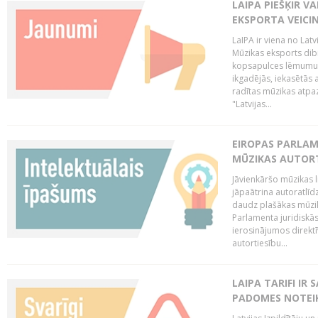
LAIPA PIEŠĶIR V
EKSPORTA VEICI
LaIPA ir viena no Latv
Mūzikas eksports dib
kopsapulces lēmumu, 
ikgadējās, iekasētās 
radītas mūzikas atpaz
"Latvijas...
EIROPAS PARLAM
MŪZIKAS AUTORT
Jāvienkāršo mūzikas l
jāpaātrina autoratlīd
daudz plašākas mūzik
Parlamenta juridiskā
ierosinājumos direktī
autortiesību...
LAIPA TARIFI IR
PADOMES NOTEIK