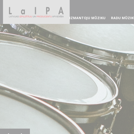
IZMANTOJU MŪZIKU
RADU MŪZIK