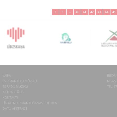
«
1
..
40
41
42
43
44
45
LAIPA
BIEDRĪ
ES IZMANTOJU MŪZIKU
MISAS 
ES RADU MŪZIKU
TEL. 6
AKTUALITĀTES
KONTAKTI
SĪKDATŅU IZMANTOŠANAS POLITIKA
DATU APSTRĀDE