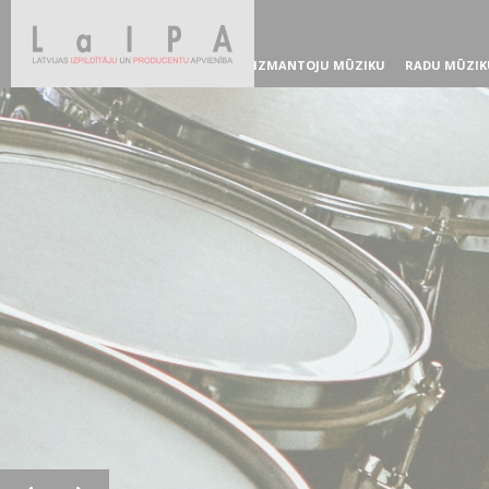
IZMANTOJU MŪZIKU
RADU MŪZIK