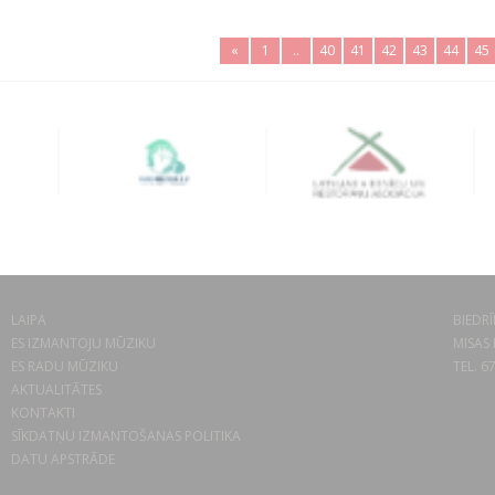
«
1
..
40
41
42
43
44
45
LAIPA
BIEDRĪ
ES IZMANTOJU MŪZIKU
MISAS 
ES RADU MŪZIKU
TEL. 6
AKTUALITĀTES
KONTAKTI
SĪKDATŅU IZMANTOŠANAS POLITIKA
DATU APSTRĀDE