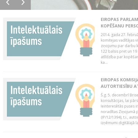
EIROPAS PARLAM
KOPĒŠANU PERS
2014. gada 27. februā
komitejas vadītājas v
ziņojumu par darbu k
122 balsis pret un 19
atlīdzība par kopēša
ka...
EIROPAS KOMISIJ
AUTORTIESĪBU A
Š.g. 5. decembrī Bris
konsultācijas, lai pār
Ieinteresētās puses i
noradītas Ziņojumā pa
(IP/12/1394), t.i., aut
izņēmumi digitālajā la