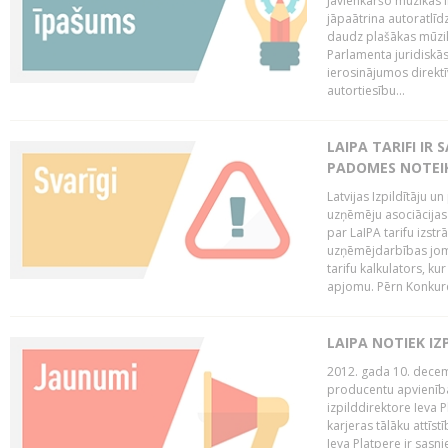
Jāvienkāršo mūzikas l
jāpaātrina autoratlīd
daudz plašākas mūzik
Parlamenta juridiskā
ierosinājumos direktī
autortiesību...
LAIPA TARIFI IR
PADOMES NOTEIK
Latvijas Izpildītāju u
uzņēmēju asociācijas 
par LaIPA tarifu izs
uzņēmējdarbības jom
tarifu kalkulators, ku
apjomu. Pērn Konkur
LAIPA NOTIEK I
2012. gada 10. decemb
producentu apvienības
izpilddirektore Ieva 
karjeras tālāku attīst
Ieva Platpere ir sasn