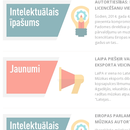
AUTORTIESĪBAS: 
LICENCĒŠANU VI
Šodien, 2014. gada 4.
pieņemta kompromisa
Padomes direktīvai pa
pārvaldījumu un muzik
licencēšanu Eiropas ie
gadus un tas...
LAIPA PIEŠĶIR V
EKSPORTA VEICI
LaIPA ir viena no Latv
Mūzikas eksports dib
kopsapulces lēmumu, 
ikgadējās, iekasētās 
radītas mūzikas atpaz
"Latvijas...
EIROPAS PARLAM
MŪZIKAS AUTORT