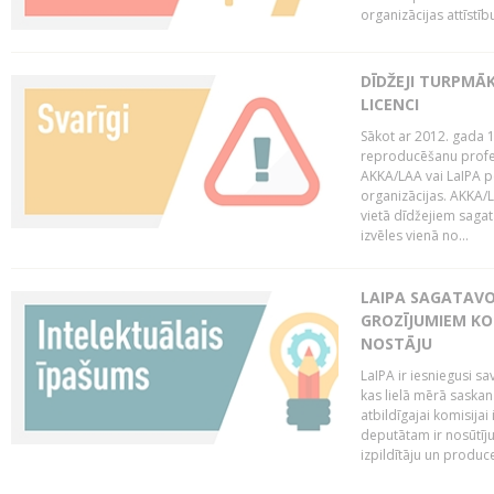
organizācijas attīstību
DĪDŽEJI TURPMĀ
LICENCI
Sākot ar 2012. gada 1
reproducēšanu profe
AKKA/LAA vai LaIPA p
organizācijas. AKKA/L
vietā dīdžejiem sagat
izvēles vienā no...
LAIPA SAGATAVO
GROZĪJUMIEM KO
NOSTĀJU
LaIPA ir iesniegusi s
kas lielā mērā saskan
atbildīgajai komisija
deputātam ir nosūtīju
izpildītāju un produc