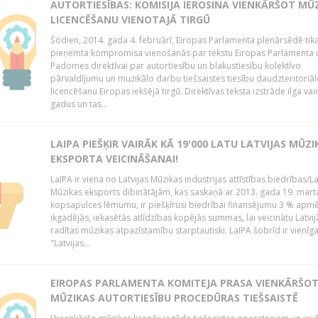
AUTORTIESĪBAS: KOMISIJA IEROSINA VIENKĀRŠOT MŪ
LICENCĒŠANU VIENOTAJĀ TIRGŪ
Šodien, 2014. gada 4. februārī, Eiropas Parlamenta plenārsēdē tik
pieņemta kompromisa vienošanās par tekstu Eiropas Parlamenta 
Padomes direktīvai par autortiesību un blakustiesību kolektīvo
pārvaldījumu un muzikālo darbu tiešsaistes tiesību daudzteritoriāl
licencēšanu Eiropas iekšējā tirgū. Direktīvas teksta izstrāde ilga vai
gadus un tas...
LAIPA PIEŠĶIR VAIRĀK KĀ 19'000 LATU LATVIJAS MŪZI
EKSPORTA VEICINĀŠANAI!
LaIPA ir viena no Latvijas Mūzikas industrijas attīstības biedrības/La
Mūzikas eksports dibinātājām, kas saskaņā ar 2013. gada 19. mart
kopsapulces lēmumu, ir piešķīrusi biedrībai finansējumu 3 % apm
ikgadējās, iekasētās atlīdzības kopējās summas, lai veicinātu Latvij
radītas mūzikas atpazīstamību starptautiski. LaIPA šobrīd ir vienīga
"Latvijas...
EIROPAS PARLAMENTA KOMITEJA PRASA VIENKĀRŠO
MŪZIKAS AUTORTIESĪBU PROCEDŪRAS TIEŠSAISTĒ