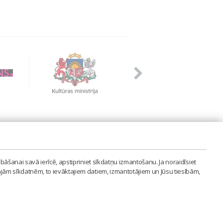
PVIENĪBA'
bāšanai savā ierīcē, apstipriniet sīkdatņu izmantošanu. Ja noraidīsiet
LAIPA.ORG
ajām sīkdatnēm, to ievāktajiem datiem, izmantotājiem un Jūsu tiesībām,