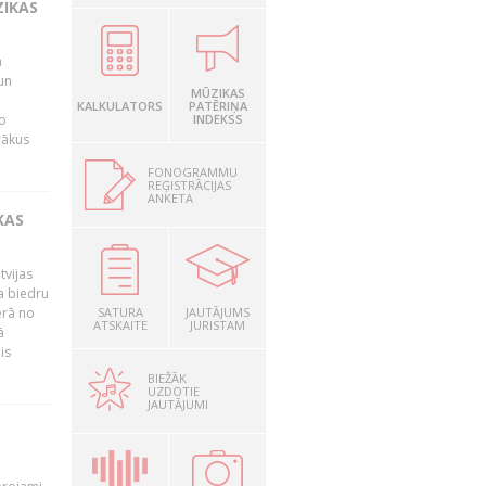
ZIKAS
a
un
MŪZIKAS
KALKULATORS
PATĒRIŅA
o
INDEKSS
rākus
FONOGRAMMU
REĢISTRĀCIJAS
ANKETA
KAS
tvijas
a biedru
ērā no
SATURA
JAUTĀJUMS
ATSKAITE
JURISTAM
ā
is
BIEŽĀK
UZDOTIE
JAUTĀJUMI
T