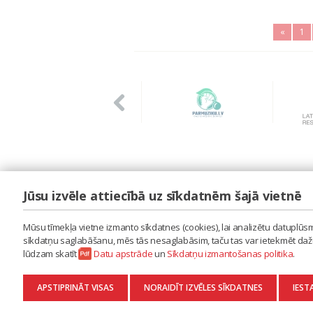
«
1
Jūsu izvēle attiecībā uz sīkdatnēm šajā vietnē
LAIPA
ES IZMANTOJU MŪZIKU
Mūsu tīmekļa vietne izmanto sīkdatnes (cookies), lai analizētu datuplūsmu
ES RADU MŪZIKU
sīkdatņu saglabāšanu, mēs tās nesaglabāsim, taču tas var ietekmēt dažu 
AKTUALITĀTES
lūdzam skatīt
Datu apstrāde
un
Sīkdatņu izmantošanas politika
.
KONTAKTI
SĪKDATŅU IZMANTOŠANAS POLITIKA
APSTIPRINĀT VISAS
NORAIDĪT IZVĒLES SĪKDATNES
IEST
DATU APSTRĀDE