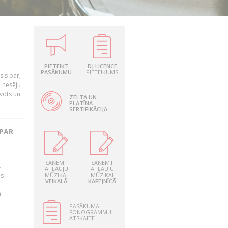
PIETEIKT
DJ LICENCE
PASĀKUMU
PIETEIKUMS
is par,
o nesēju
vots un
ZELTA UN
PLATĪNA
SERTIFIKĀCIJA
 PAR
SAŅEMT
SAŅEMT
.
ATĻAUJU
ATĻAUJU
as
MŪZIKAI
MŪZIKAI
VEIKALĀ
KAFEJNĪCĀ
n
PASĀKUMA
FONOGRAMMU
ATSKAITE