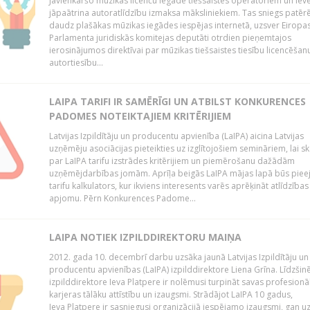
Jāvienkāršo mūzikas licenču iegāde tiešsaistes operatoriem un iev
jāpaātrina autoratlīdzību izmaksa māksliniekiem. Tas sniegs patēr
daudz plašākas mūzikas iegādes iespējas internetā, uzsver Eiropa
Parlamenta juridiskās komitejas deputāti otrdien pieņemtajos
ierosinājumos direktīvai par mūzikas tiešsaistes tiesību licencēšan
autortiesību...
LAIPA TARIFI IR SAMĒRĪGI UN ATBILST KONKURENCES
PADOMES NOTEIKTAJIEM KRITĒRIJIEM
Latvijas Izpildītāju un producentu apvienība (LaIPA) aicina Latvijas
uzņēmēju asociācijas pieteikties uz izglītojošiem semināriem, lai s
par LaIPA tarifu izstrādes kritērijiem un piemērošanu dažādām
uzņēmējdarbības jomām. Aprīļa beigās LaIPA mājas lapā būs pie
tarifu kalkulators, kur ikviens interesents varēs aprēķināt atlīdzības
apjomu. Pērn Konkurences Padome...
LAIPA NOTIEK IZPILDDIREKTORU MAIŅA
2012. gada 10. decembrī darbu uzsāka jaunā Latvijas Izpildītāju un
producentu apvienības (LaIPA) izpilddirektore Liena Grīna. Līdzšin
izpilddirektore Ieva Platpere ir nolēmusi turpināt savas profesionā
karjeras tālāku attīstību un izaugsmi. Strādājot LaIPA 10 gadus,
Ieva Platpere ir sasniegusi organizācijā iespējamo izaugsmi, gan u