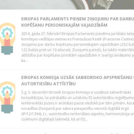
EIROPAS PARLAMENTS PIEŅEM ZIŅOJUMU PAR DARBU
KOPĒŠANU PERSONISKAJĀM VAJADZĪBĀM
2014. gada 27. februārī Eiropas Parlaments pieņēma Juridisko lietu
komitejas vadītājas vietnieces Fransuāzas Kastē (Fransoise Castex)
ziņojumu par darbu kopēšanu personiskajām vajadzībām (252 bals
122 balsis pret un 19 atturas). Ziņojums paredz, ka tukšo materiāl
atlīdzība par kopēšanu privātām vajadzībām ir svarīgs ienākumu a
ka...
EIROPAS KOMISIJA UZSĀK SABIEDRISKO APSPRIEŠANU
AUTORTIESĪBU ATTĪSTĪBU
Š.g. 5. decembrī Briselē Eiropas Komisija ir uzsākusi sabiedriskās
konsultācijas, lai pārskatītu un uzlabotu ES autortiesību regulējumu
Ieinteresētās puses ir aicinātas paust viedokli par tām jomām, kur
noradītas Ziņojumā par satura pieejamību vienotā digitālā tirgū
(IP/12/1394), t.i., autortiesību teritoriālais aspekts, harmonizācija u
izņēmumi digitālajā laikmetā, kā arī ES...