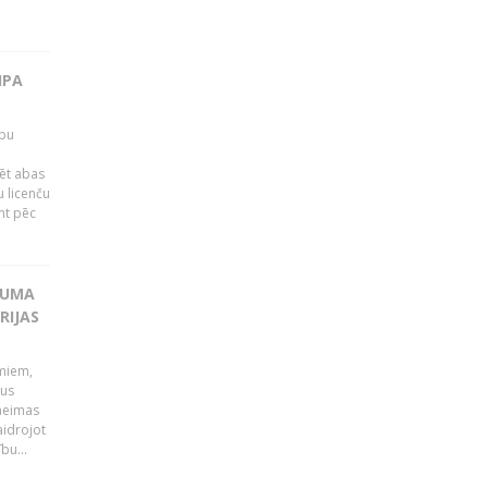
IPA
rbu
ēt abas
 licenču
mt pēc
KUMA
RIJAS
umiem,
dus
Saeimas
aidrojot
bu...