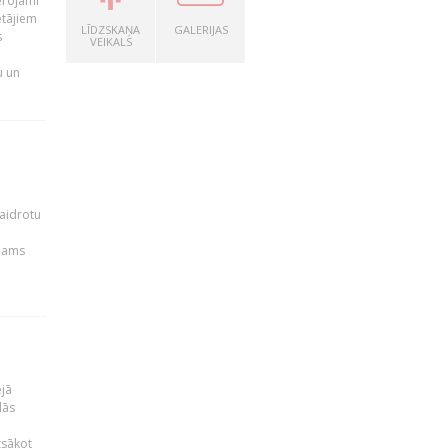
ērojami
ētājiem
LĪDZSKAŅA
GALERIJAS
s
VEIKALS
u un
kaidrotu
ejams
ējā
lās
zsākot