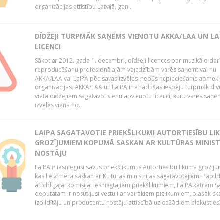
organizācijas attīstību Latvijā, gan...
DĪDŽEJI TURPMĀK SAŅEMS VIENOTU AKKA/LAA UN LA
LICENCI
Sākot ar 2012. gada 1. decembri, dīdžeji licences par muzikālo da
reproducēšanu profesionālajām vajadzībām varēs saņemt vai nu
AKKA/LAA vai LaIPA pēc savas izvēles, nebūs nepieciešams apmekl
organizācijas. AKKA/LAA un LaIPA ir atradušas iespēju turpmāk divu
vietā dīdžejiem sagatavot vienu apvienotu licenci, kuru varēs saņe
izvēles vienā no...
LAIPA SAGATAVOTIE PRIEKŠLIKUMI AUTORTIESĪBU LI
GROZĪJUMIEM KOPUMĀ SASKAN AR KULTŪRAS MINIST
NOSTĀJU
LaIPA ir iesniegusi savus priekšlikumus Autortiesību likuma grozīj
kas lielā mērā saskan ar Kultūras ministrijas sagatavotajiem. Papil
atbildīgajai komisijai iesniegtajiem priekšlikumiem, LaIPA katram 
deputātam ir nosūtījusi vēstuli ar vairākiem pielikumiem, plašāk sk
izpildītāju un producentu nostāju attiecībā uz dažādiem blakustiesī