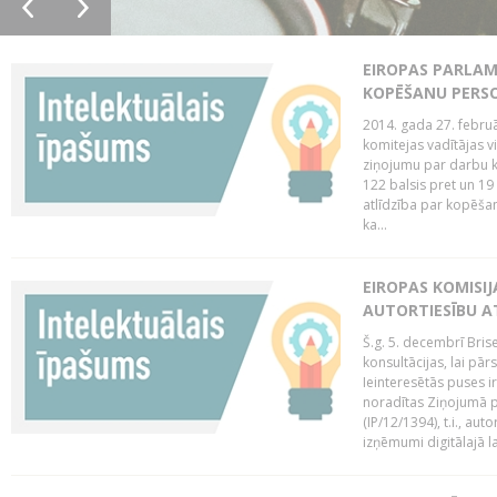
EIROPAS PARLAM
KOPĒŠANU PERS
2014. gada 27. februā
komitejas vadītājas v
ziņojumu par darbu k
122 balsis pret un 19
atlīdzība par kopēša
ka...
EIROPAS KOMISIJ
AUTORTIESĪBU A
Š.g. 5. decembrī Bris
konsultācijas, lai pār
Ieinteresētās puses i
noradītas Ziņojumā pa
(IP/12/1394), t.i., aut
izņēmumi digitālajā la