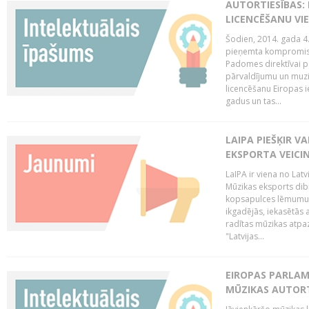
AUTORTIESĪBAS: 
LICENCĒŠANU VI
Šodien, 2014. gada 4.
pieņemta kompromisa
Padomes direktīvai pa
pārvaldījumu un muzik
licencēšanu Eiropas ie
gadus un tas...
LAIPA PIEŠĶIR V
EKSPORTA VEICI
LaIPA ir viena no Latv
Mūzikas eksports dib
kopsapulces lēmumu, 
ikgadējās, iekasētās 
radītas mūzikas atpaz
"Latvijas...
EIROPAS PARLAM
MŪZIKAS AUTORT