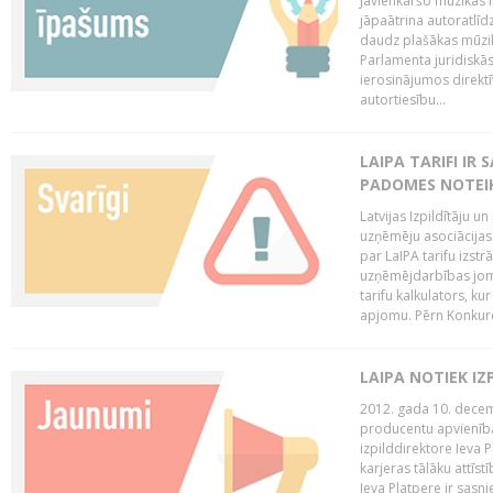
Jāvienkāršo mūzikas l
jāpaātrina autoratlīd
daudz plašākas mūzik
Parlamenta juridiskā
ierosinājumos direktī
autortiesību...
LAIPA TARIFI IR
PADOMES NOTEIK
Latvijas Izpildītāju u
uzņēmēju asociācijas 
par LaIPA tarifu izs
uzņēmējdarbības jom
tarifu kalkulators, ku
apjomu. Pērn Konkur
LAIPA NOTIEK I
2012. gada 10. decemb
producentu apvienības
izpilddirektore Ieva 
karjeras tālāku attīst
Ieva Platpere ir sasn