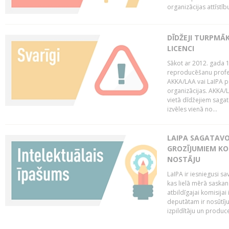
organizācijas attīstību
DĪDŽEJI TURPMĀ
LICENCI
Sākot ar 2012. gada 1
reproducēšanu profe
AKKA/LAA vai LaIPA p
organizācijas. AKKA/L
vietā dīdžejiem sagat
izvēles vienā no...
LAIPA SAGATAVO
GROZĪJUMIEM KO
NOSTĀJU
LaIPA ir iesniegusi s
kas lielā mērā saskan
atbildīgajai komisija
deputātam ir nosūtīju
izpildītāju un produc