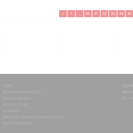
«
1
..
40
41
42
43
44
45
LAIPA
BIEDRĪ
ES IZMANTOJU MŪZIKU
MISAS 
ES RADU MŪZIKU
TEL. 6
AKTUALITĀTES
KONTAKTI
SĪKDATŅU IZMANTOŠANAS POLITIKA
DATU APSTRĀDE