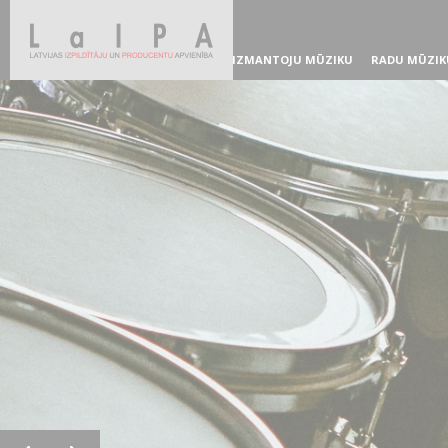
IZMANTOJU MŪZIKU
RADU MŪZIK