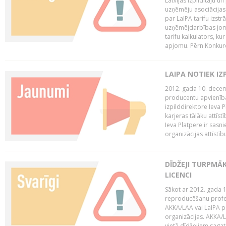
Latvijas Izpildītāju u
uzņēmēju asociācijas 
par LaIPA tarifu izs
uzņēmējdarbības jom
tarifu kalkulators, ku
apjomu. Pērn Konkur
LAIPA NOTIEK I
2012. gada 10. decemb
producentu apvienības
izpilddirektore Ieva 
karjeras tālāku attīst
Ieva Platpere ir sasn
organizācijas attīstību
DĪDŽEJI TURPMĀ
LICENCI
Sākot ar 2012. gada 1
reproducēšanu profe
AKKA/LAA vai LaIPA p
organizācijas. AKKA/L
vietā dīdžejiem sagat