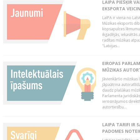
LAIPA PIEŠĶIR V
EKSPORTA VEICI
LaIPA ir viena no Latv
Mūzikas eksports dib
kopsapulces lēmumu, 
ikgadējās, iekasētās 
radītas mūzikas atpaz
"Latvijas...
EIROPAS PARLAM
MŪZIKAS AUTORT
Jāvienkāršo mūzikas l
jāpaātrina autoratlīd
daudz plašākas mūzik
Parlamenta juridiskā
ierosinājumos direktī
autortiesību...
LAIPA TARIFI IR
PADOMES NOTEIK