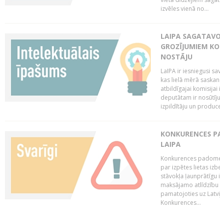
izvēles vienā no...
LAIPA SAGATAVO
GROZĪJUMIEM KO
NOSTĀJU
LaIPA ir iesniegusi s
kas lielā mērā saskan
atbildīgajai komisija
deputātam ir nosūtīju
izpildītāju un produc
KONKURENCES PA
LAIPA
Konkurences padome 
par izpētes lietas iz
stāvokļa ļaunprātīgu
maksājamo atlīdzību 
pamatojoties uz Latv
Konkurences...