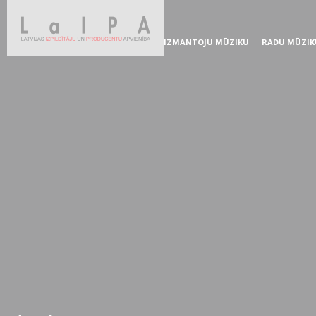
IZMANTOJU MŪZIKU
RADU MŪZIK