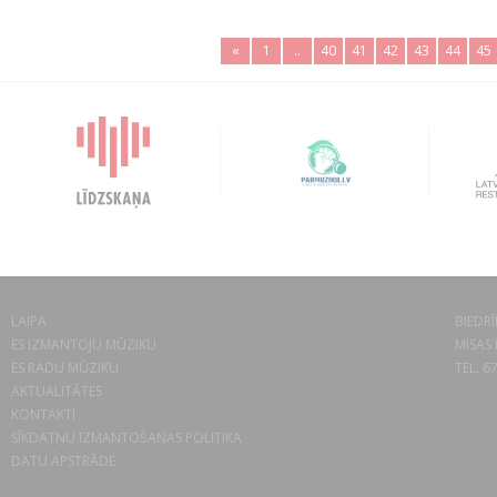
«
1
..
40
41
42
43
44
45
LAIPA
BIEDRĪ
ES IZMANTOJU MŪZIKU
MISAS 
ES RADU MŪZIKU
TEL. 6
AKTUALITĀTES
KONTAKTI
SĪKDATŅU IZMANTOŠANAS POLITIKA
DATU APSTRĀDE