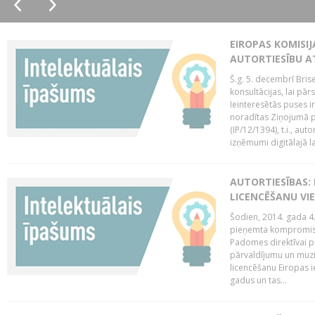
EIROPAS KOMISIJ
AUTORTIESĪBU A
Š.g. 5. decembrī Bris
konsultācijas, lai pār
Ieinteresētās puses i
noradītas Ziņojumā pa
(IP/12/1394), t.i., aut
izņēmumi digitālajā la
AUTORTIESĪBAS: 
LICENCĒŠANU VI
Šodien, 2014. gada 4.
pieņemta kompromisa
Padomes direktīvai pa
pārvaldījumu un muzik
licencēšanu Eiropas ie
gadus un tas...