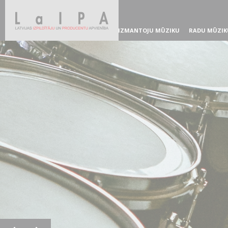
IZMANTOJU MŪZIKU
RADU MŪZIK