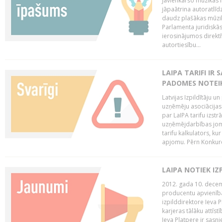
Jāvienkāršo mūzikas l
jāpaātrina autoratlīd
daudz plašākas mūzik
Parlamenta juridiskā
ierosinājumos direktī
autortiesību...
LAIPA TARIFI IR
PADOMES NOTEIK
Latvijas Izpildītāju u
uzņēmēju asociācijas 
par LaIPA tarifu izs
uzņēmējdarbības jom
tarifu kalkulators, ku
apjomu. Pērn Konkur
LAIPA NOTIEK I
2012. gada 10. decemb
producentu apvienības
izpilddirektore Ieva 
karjeras tālāku attīst
Ieva Platpere ir sasn