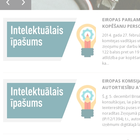
EIROPAS PARLAM
KOPĒŠANU PERS
2014. gada 27. februā
komitejas vadītājas v
ziņojumu par darbu k
122 balsis pret un 19
atlīdzība par kopēša
ka...
EIROPAS KOMISIJ
AUTORTIESĪBU A
Š.g. 5. decembrī Bris
konsultācijas, lai pār
Ieinteresētās puses i
noradītas Ziņojumā pa
(IP/12/1394), t.i., aut
izņēmumi digitālajā la