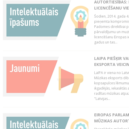
AUTORTIESĪBAS: 
LICENCĒŠANU VI
Šodien, 2014. gada 4.
pieņemta kompromisa
Padomes direktīvai pa
pārvaldījumu un muzik
licencēšanu Eiropas ie
gadus un tas...
LAIPA PIEŠĶIR V
EKSPORTA VEICI
LaIPA ir viena no Latv
Mūzikas eksports dib
kopsapulces lēmumu, 
ikgadējās, iekasētās 
radītas mūzikas atpaz
"Latvijas...
EIROPAS PARLAM
MŪZIKAS AUTORT