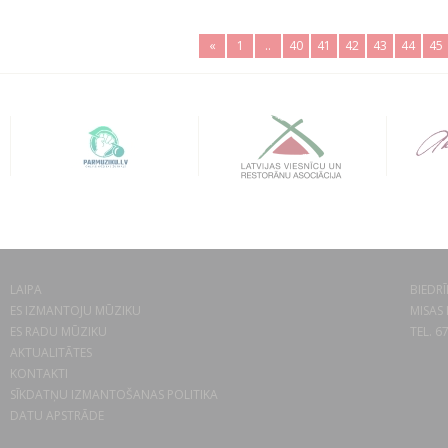
«
1
..
40
41
42
43
44
45
LAIPA
BIEDRĪ
ES IZMANTOJU MŪZIKU
MISAS 
ES RADU MŪZIKU
TEL. 6
AKTUALITĀTES
KONTAKTI
SĪKDATŅU IZMANTOŠANAS POLITIKA
DATU APSTRĀDE