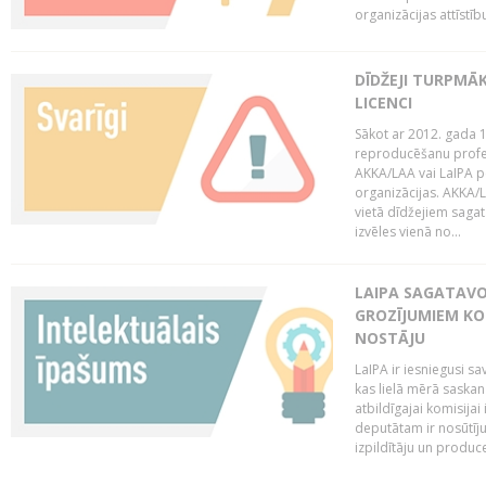
organizācijas attīstību
DĪDŽEJI TURPMĀ
LICENCI
Sākot ar 2012. gada 1
reproducēšanu profe
AKKA/LAA vai LaIPA p
organizācijas. AKKA/L
vietā dīdžejiem sagat
izvēles vienā no...
LAIPA SAGATAVO
GROZĪJUMIEM KO
NOSTĀJU
LaIPA ir iesniegusi s
kas lielā mērā saskan
atbildīgajai komisija
deputātam ir nosūtīju
izpildītāju un produc