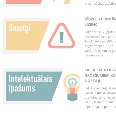
organizācijas attīstību
DĪDŽEJI TURPMĀ
LICENCI
Sākot ar 2012. gada 1
reproducēšanu profe
AKKA/LAA vai LaIPA p
organizācijas. AKKA/L
vietā dīdžejiem sagat
izvēles vienā no...
LAIPA SAGATAVO
GROZĪJUMIEM KO
NOSTĀJU
LaIPA ir iesniegusi s
kas lielā mērā saskan
atbildīgajai komisija
deputātam ir nosūtīju
izpildītāju un produc