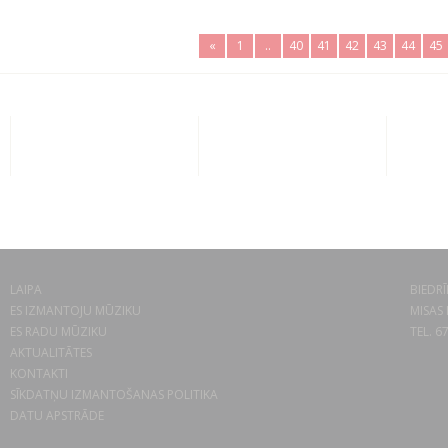
«
1
..
40
41
42
43
44
45
LAIPA
BIEDRĪ
ES IZMANTOJU MŪZIKU
MISAS 
ES RADU MŪZIKU
TEL. 6
AKTUALITĀTES
KONTAKTI
SĪKDATŅU IZMANTOŠANAS POLITIKA
DATU APSTRĀDE