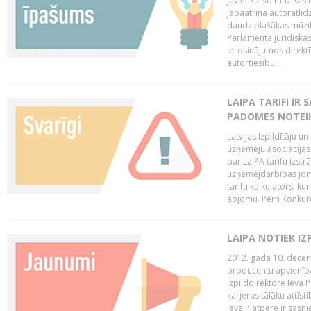
Jāvienkāršo mūzikas l
jāpaātrina autoratlīd
daudz plašākas mūzik
Parlamenta juridiskā
ierosinājumos direktī
autortiesību...
LAIPA TARIFI IR
PADOMES NOTEIK
Latvijas Izpildītāju u
uzņēmēju asociācijas 
par LaIPA tarifu izs
uzņēmējdarbības jom
tarifu kalkulators, ku
apjomu. Pērn Konkur
LAIPA NOTIEK I
2012. gada 10. decemb
producentu apvienības
izpilddirektore Ieva 
karjeras tālāku attīst
Ieva Platpere ir sasn