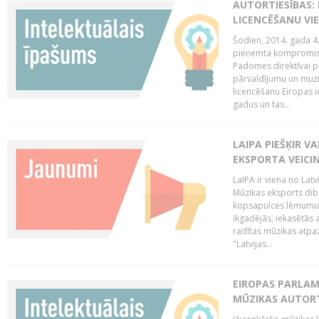
AUTORTIESĪBAS: 
LICENCĒŠANU VI
Šodien, 2014. gada 4.
pieņemta kompromisa
Padomes direktīvai pa
pārvaldījumu un muzik
licencēšanu Eiropas ie
gadus un tas...
LAIPA PIEŠĶIR V
EKSPORTA VEICI
LaIPA ir viena no Latv
Mūzikas eksports dib
kopsapulces lēmumu, 
ikgadējās, iekasētās 
radītas mūzikas atpaz
"Latvijas...
EIROPAS PARLAM
MŪZIKAS AUTORT