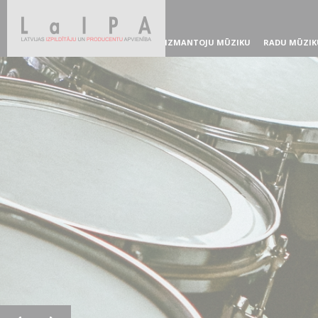
IZMANTOJU MŪZIKU
RADU MŪZIK