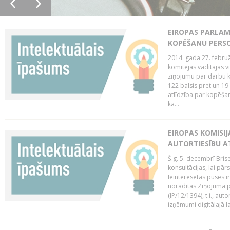
EIROPAS PARLAM
KOPĒŠANU PERS
2014. gada 27. februā
komitejas vadītājas v
ziņojumu par darbu k
122 balsis pret un 19
atlīdzība par kopēša
ka...
EIROPAS KOMISIJ
AUTORTIESĪBU A
Š.g. 5. decembrī Bris
konsultācijas, lai pār
Ieinteresētās puses i
noradītas Ziņojumā pa
(IP/12/1394), t.i., aut
izņēmumi digitālajā la