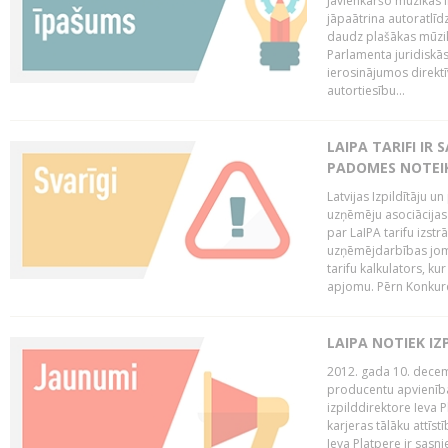
Jāvienkāršo mūzikas l
jāpaātrina autoratlīd
daudz plašākas mūzik
Parlamenta juridiskā
ierosinājumos direktī
autortiesību...
LAIPA TARIFI IR
PADOMES NOTEIK
Latvijas Izpildītāju u
uzņēmēju asociācijas 
par LaIPA tarifu izs
uzņēmējdarbības jom
tarifu kalkulators, ku
apjomu. Pērn Konkur
LAIPA NOTIEK I
2012. gada 10. decemb
producentu apvienības
izpilddirektore Ieva 
karjeras tālāku attīst
Ieva Platpere ir sasn