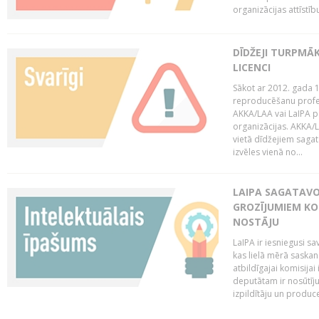
organizācijas attīstību
DĪDŽEJI TURPMĀ
LICENCI
Sākot ar 2012. gada 1
reproducēšanu profe
AKKA/LAA vai LaIPA p
organizācijas. AKKA/L
vietā dīdžejiem sagat
izvēles vienā no...
LAIPA SAGATAVO
GROZĪJUMIEM KO
NOSTĀJU
LaIPA ir iesniegusi s
kas lielā mērā saskan
atbildīgajai komisija
deputātam ir nosūtīju
izpildītāju un produc