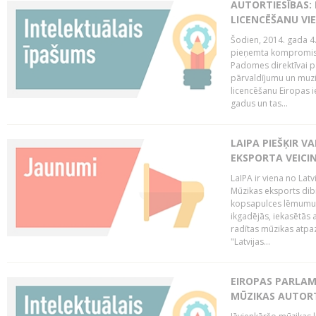
AUTORTIESĪBAS: 
LICENCĒŠANU VI
Šodien, 2014. gada 4.
pieņemta kompromisa
Padomes direktīvai pa
pārvaldījumu un muzik
licencēšanu Eiropas ie
gadus un tas...
LAIPA PIEŠĶIR V
EKSPORTA VEICI
LaIPA ir viena no Latv
Mūzikas eksports dib
kopsapulces lēmumu, 
ikgadējās, iekasētās 
radītas mūzikas atpaz
"Latvijas...
EIROPAS PARLAM
MŪZIKAS AUTORT