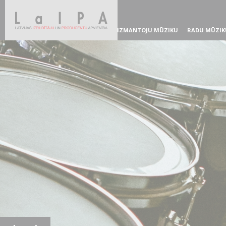
IZMANTOJU MŪZIKU
RADU MŪZIK