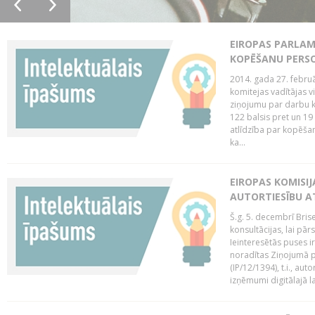
EIROPAS PARLAM
KOPĒŠANU PERS
2014. gada 27. februā
komitejas vadītājas v
ziņojumu par darbu k
122 balsis pret un 19
atlīdzība par kopēša
ka...
EIROPAS KOMISIJ
AUTORTIESĪBU A
Š.g. 5. decembrī Bris
konsultācijas, lai pār
Ieinteresētās puses i
noradītas Ziņojumā pa
(IP/12/1394), t.i., aut
izņēmumi digitālajā la