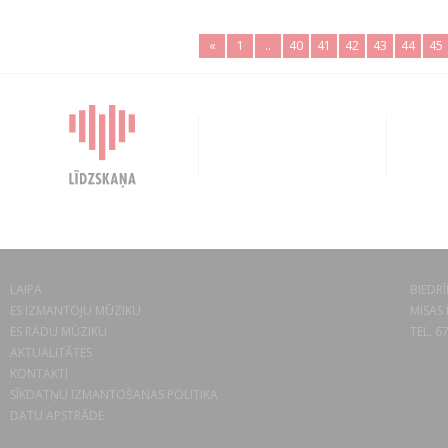
«
1
..
40
41
42
43
44
45
LAIPA
BIEDRĪ
ES IZMANTOJU MŪZIKU
MISAS 
ES RADU MŪZIKU
TEL. 6
AKTUALITĀTES
KONTAKTI
SĪKDATŅU IZMANTOŠANAS POLITIKA
DATU APSTRĀDE