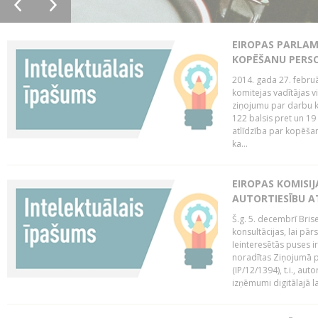
EIROPAS PARLAM
KOPĒŠANU PERS
2014. gada 27. februā
komitejas vadītājas v
ziņojumu par darbu k
122 balsis pret un 19
atlīdzība par kopēša
ka...
EIROPAS KOMISIJ
AUTORTIESĪBU A
Š.g. 5. decembrī Bris
konsultācijas, lai pār
Ieinteresētās puses i
noradītas Ziņojumā pa
(IP/12/1394), t.i., aut
izņēmumi digitālajā la