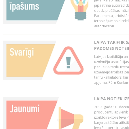
Jāvienkāršo mūzikas l
jāpaātrina autoratlīd
daudz plašākas mūzik
Parlamenta juridiskā
ierosinājumos direktī
autortiesību...
LAIPA TARIFI IR
PADOMES NOTEIK
Latvijas Izpildītāju u
uzņēmēju asociācijas 
par LaIPA tarifu izs
uzņēmējdarbības jom
tarifu kalkulators, ku
apjomu. Pērn Konkur
LAIPA NOTIEK I
2012. gada 10. decemb
producentu apvienības
izpilddirektore Ieva 
karjeras tālāku attīst
Ieva Platpere ir sasn