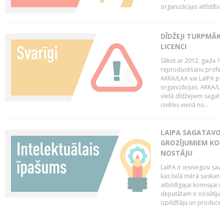
organizācijas attīstību
DĪDŽEJI TURPMĀ
LICENCI
Sākot ar 2012. gada 1
reproducēšanu profe
AKKA/LAA vai LaIPA p
organizācijas. AKKA/L
vietā dīdžejiem sagat
izvēles vienā no...
LAIPA SAGATAVO
GROZĪJUMIEM KO
NOSTĀJU
LaIPA ir iesniegusi s
kas lielā mērā saskan
atbildīgajai komisija
deputātam ir nosūtīju
izpildītāju un produc