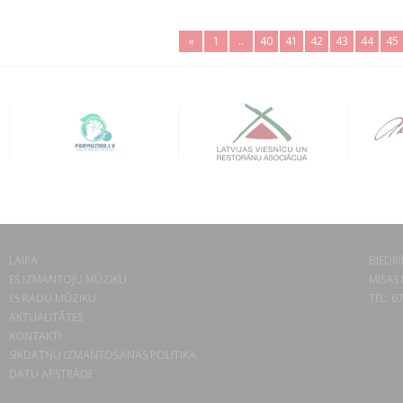
«
1
..
40
41
42
43
44
45
LAIPA
BIEDRĪ
ES IZMANTOJU MŪZIKU
MISAS 
ES RADU MŪZIKU
TEL. 6
AKTUALITĀTES
KONTAKTI
SĪKDATŅU IZMANTOŠANAS POLITIKA
DATU APSTRĀDE