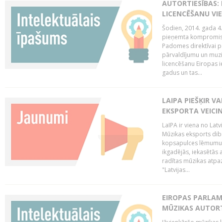
AUTORTIESĪBAS: 
LICENCĒŠANU VI
Šodien, 2014. gada 4.
pieņemta kompromisa
Padomes direktīvai pa
pārvaldījumu un muzik
licencēšanu Eiropas ie
gadus un tas...
LAIPA PIEŠĶIR V
EKSPORTA VEICI
LaIPA ir viena no Latv
Mūzikas eksports dib
kopsapulces lēmumu, 
ikgadējās, iekasētās 
radītas mūzikas atpaz
"Latvijas...
EIROPAS PARLAM
MŪZIKAS AUTORT