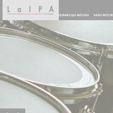
IZMANTOJU MŪZIKU
RADU MŪZIK