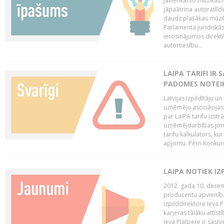
Jāvienkāršo mūzikas l
jāpaātrina autoratlīd
daudz plašākas mūzik
Parlamenta juridiskā
ierosinājumos direktī
autortiesību...
LAIPA TARIFI IR
PADOMES NOTEIK
Latvijas Izpildītāju u
uzņēmēju asociācijas 
par LaIPA tarifu izs
uzņēmējdarbības jom
tarifu kalkulators, ku
apjomu. Pērn Konkur
LAIPA NOTIEK I
2012. gada 10. decemb
producentu apvienības
izpilddirektore Ieva 
karjeras tālāku attīst
Ieva Platpere ir sasn