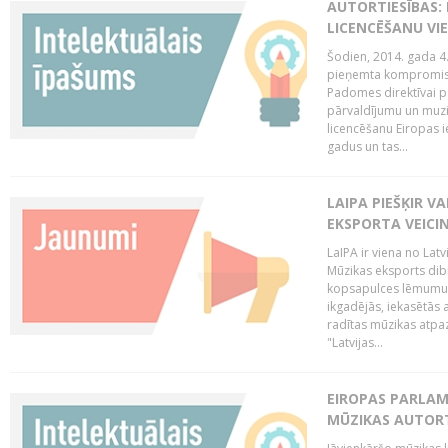
AUTORTIESĪBAS: 
LICENCĒŠANU VI
Šodien, 2014. gada 4.
pieņemta kompromisa
Padomes direktīvai pa
pārvaldījumu un muzik
licencēšanu Eiropas ie
gadus un tas...
LAIPA PIEŠĶIR V
EKSPORTA VEICI
LaIPA ir viena no Latv
Mūzikas eksports dib
kopsapulces lēmumu, 
ikgadējās, iekasētās 
radītas mūzikas atpaz
"Latvijas...
EIROPAS PARLAM
MŪZIKAS AUTORT