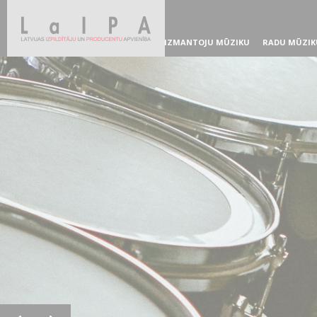
IZMANTOJU MŪZIKU
RADU MŪZIK