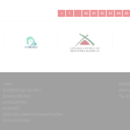
«
1
..
40
41
42
43
44
45
LAIPA
BIEDRĪ
ES IZMANTOJU MŪZIKU
MISAS 
ES RADU MŪZIKU
TEL. 6
AKTUALITĀTES
KONTAKTI
SĪKDATŅU IZMANTOŠANAS POLITIKA
DATU APSTRĀDE