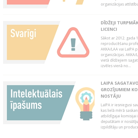
organizācijas attīstību
DĪDŽEJI TURPMĀ
LICENCI
Sākot ar 2012. gada 1
reproducēšanu profe
AKKA/LAA vai LaIPA p
organizācijas. AKKA/L
vietā dīdžejiem sagat
izvēles vienā no...
LAIPA SAGATAVO
GROZĪJUMIEM KO
NOSTĀJU
LaIPA ir iesniegusi s
kas lielā mērā saskan
atbildīgajai komisija
deputātam ir nosūtīju
izpildītāju un produc