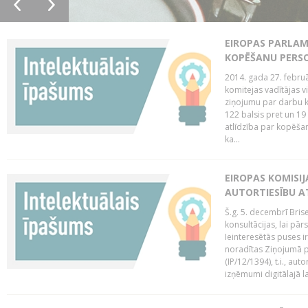
EIROPAS PARLAM
KOPĒŠANU PERS
2014. gada 27. februā
komitejas vadītājas v
ziņojumu par darbu k
122 balsis pret un 19
atlīdzība par kopēša
ka...
EIROPAS KOMISIJ
AUTORTIESĪBU A
Š.g. 5. decembrī Bris
konsultācijas, lai pār
Ieinteresētās puses i
noradītas Ziņojumā pa
(IP/12/1394), t.i., aut
izņēmumi digitālajā la