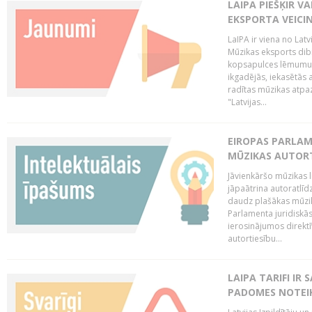
LAIPA PIEŠĶIR V
EKSPORTA VEICI
LaIPA ir viena no Latv
Mūzikas eksports dib
kopsapulces lēmumu, 
ikgadējās, iekasētās 
radītas mūzikas atpaz
"Latvijas...
EIROPAS PARLAM
MŪZIKAS AUTORT
Jāvienkāršo mūzikas l
jāpaātrina autoratlīd
daudz plašākas mūzik
Parlamenta juridiskā
ierosinājumos direktī
autortiesību...
LAIPA TARIFI IR
PADOMES NOTEIK