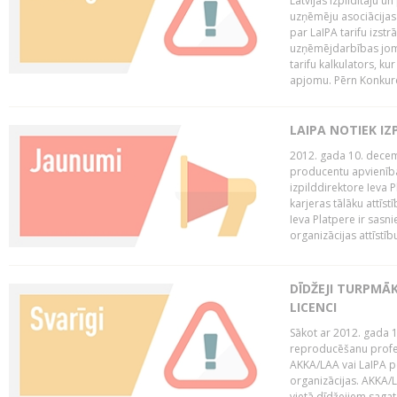
Latvijas Izpildītāju u
uzņēmēju asociācijas 
par LaIPA tarifu izs
uzņēmējdarbības jom
tarifu kalkulators, ku
apjomu. Pērn Konkur
LAIPA NOTIEK I
2012. gada 10. decemb
producentu apvienības
izpilddirektore Ieva 
karjeras tālāku attīst
Ieva Platpere ir sasn
organizācijas attīstību
DĪDŽEJI TURPMĀ
LICENCI
Sākot ar 2012. gada 1
reproducēšanu profe
AKKA/LAA vai LaIPA p
organizācijas. AKKA/L
vietā dīdžejiem sagat