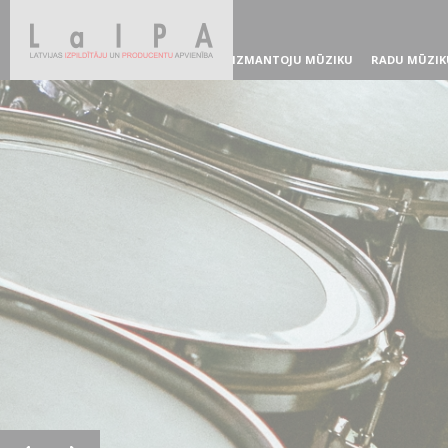
IZMANTOJU MŪZIKU
RADU MŪZIK