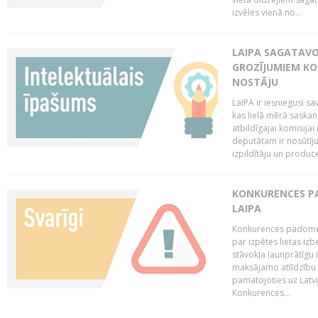
izvēles vienā no...
LAIPA SAGATAVO
GROZĪJUMIEM KO
NOSTĀJU
LaIPA ir iesniegusi s
kas lielā mērā saskan
atbildīgajai komisija
deputātam ir nosūtīju
izpildītāju un produc
KONKURENCES PA
LAIPA
Konkurences padome 
par izpētes lietas iz
stāvokļa ļaunprātīgu
maksājamo atlīdzību 
pamatojoties uz Latv
Konkurences...