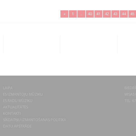
«
1
..
40
41
42
43
44
45
LAIPA
BIEDRĪ
ES IZMANTOJU MŪZIKU
MISAS 
ES RADU MŪZIKU
TEL. 6
AKTUALITĀTES
KONTAKTI
SĪKDATŅU IZMANTOŠANAS POLITIKA
DATU APSTRĀDE