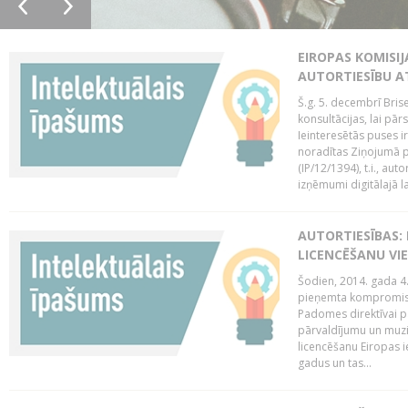
EIROPAS KOMISIJ
AUTORTIESĪBU A
Š.g. 5. decembrī Bris
konsultācijas, lai pār
Ieinteresētās puses i
noradītas Ziņojumā pa
(IP/12/1394), t.i., aut
izņēmumi digitālajā la
AUTORTIESĪBAS: 
LICENCĒŠANU VI
Šodien, 2014. gada 4.
pieņemta kompromisa
Padomes direktīvai pa
pārvaldījumu un muzik
licencēšanu Eiropas ie
gadus un tas...