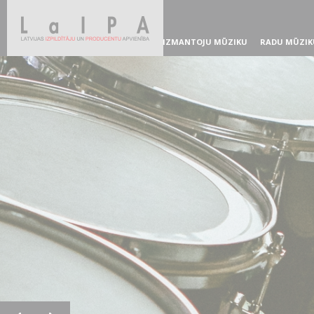
IZMANTOJU MŪZIKU
RADU MŪZIK