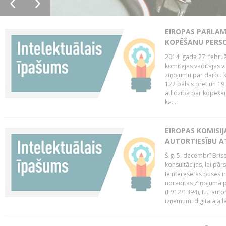
EIROPAS PARLAM
KOPĒŠANU PERS
2014. gada 27. februā
komitejas vadītājas v
ziņojumu par darbu k
122 balsis pret un 19
atlīdzība par kopēša
ka...
EIROPAS KOMISIJ
AUTORTIESĪBU A
Š.g. 5. decembrī Bris
konsultācijas, lai pār
Ieinteresētās puses i
noradītas Ziņojumā pa
(IP/12/1394), t.i., aut
izņēmumi digitālajā la