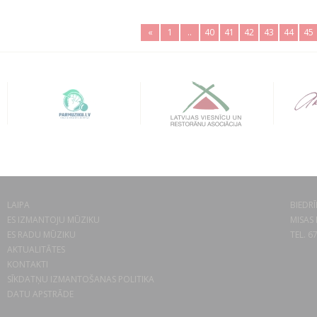
«
1
..
40
41
42
43
44
45
LAIPA
BIEDRĪ
ES IZMANTOJU MŪZIKU
MISAS 
ES RADU MŪZIKU
TEL. 6
AKTUALITĀTES
KONTAKTI
SĪKDATŅU IZMANTOŠANAS POLITIKA
DATU APSTRĀDE