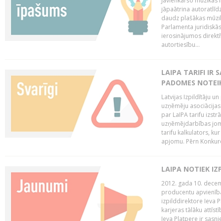
Jāvienkāršo mūzikas l
jāpaātrina autoratlīd
daudz plašākas mūzik
Parlamenta juridiskā
ierosinājumos direktī
autortiesību...
LAIPA TARIFI IR
PADOMES NOTEIK
Latvijas Izpildītāju u
uzņēmēju asociācijas 
par LaIPA tarifu izs
uzņēmējdarbības jom
tarifu kalkulators, ku
apjomu. Pērn Konkur
LAIPA NOTIEK I
2012. gada 10. decemb
producentu apvienības
izpilddirektore Ieva 
karjeras tālāku attīst
Ieva Platpere ir sasn