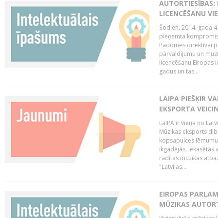
AUTORTIESĪBAS: 
LICENCĒŠANU VI
Šodien, 2014. gada 4.
pieņemta kompromisa
Padomes direktīvai pa
pārvaldījumu un muzik
licencēšanu Eiropas ie
gadus un tas...
LAIPA PIEŠĶIR V
EKSPORTA VEICI
LaIPA ir viena no Latv
Mūzikas eksports dib
kopsapulces lēmumu, 
ikgadējās, iekasētās 
radītas mūzikas atpaz
"Latvijas...
EIROPAS PARLAM
MŪZIKAS AUTORT