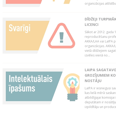
organizācijas attīstību
DĪDŽEJI TURPMĀ
LICENCI
Sākot ar 2012. gada 1
reproducēšanu profe
AKKA/LAA vai LaIPA p
organizācijas. AKKA/L
vietā dīdžejiem sagat
izvēles vienā no...
LAIPA SAGATAVO
GROZĪJUMIEM KO
NOSTĀJU
LaIPA ir iesniegusi s
kas lielā mērā saskan
atbildīgajai komisija
deputātam ir nosūtīju
izpildītāju un produc