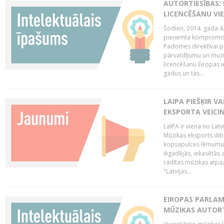
AUTORTIESĪBAS: 
LICENCĒŠANU VI
Šodien, 2014. gada 4.
pieņemta kompromisa
Padomes direktīvai pa
pārvaldījumu un muzik
licencēšanu Eiropas ie
gadus un tas...
LAIPA PIEŠĶIR V
EKSPORTA VEICI
LaIPA ir viena no Latv
Mūzikas eksports dib
kopsapulces lēmumu, 
ikgadējās, iekasētās 
radītas mūzikas atpaz
"Latvijas...
EIROPAS PARLAM
MŪZIKAS AUTORT