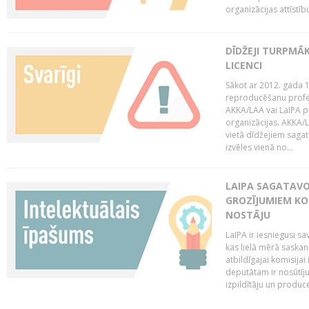
organizācijas attīstību
DĪDŽEJI TURPMĀ
LICENCI
Sākot ar 2012. gada 1
reproducēšanu profe
AKKA/LAA vai LaIPA p
organizācijas. AKKA/L
vietā dīdžejiem sagat
izvēles vienā no...
LAIPA SAGATAVO
GROZĪJUMIEM KO
NOSTĀJU
LaIPA ir iesniegusi s
kas lielā mērā saskan
atbildīgajai komisija
deputātam ir nosūtīju
izpildītāju un produc