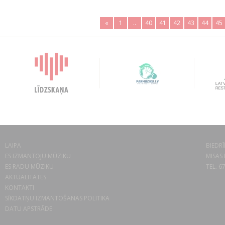
«
1
..
40
41
42
43
44
45
LAIPA
BIEDRĪ
ES IZMANTOJU MŪZIKU
MISAS 
ES RADU MŪZIKU
TEL. 6
AKTUALITĀTES
KONTAKTI
SĪKDATŅU IZMANTOŠANAS POLITIKA
DATU APSTRĀDE