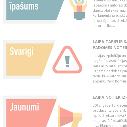
Jāvienkāršo mūzikas l
jāpaātrina autoratlīd
daudz plašākas mūzik
Parlamenta juridiskā
ierosinājumos direktī
autortiesību...
LAIPA TARIFI IR
PADOMES NOTEIK
Latvijas Izpildītāju u
uzņēmēju asociācijas 
par LaIPA tarifu izs
uzņēmējdarbības jom
tarifu kalkulators, ku
apjomu. Pērn Konkur
LAIPA NOTIEK I
2012. gada 10. decemb
producentu apvienības
izpilddirektore Ieva 
karjeras tālāku attīst
Ieva Platpere ir sasn