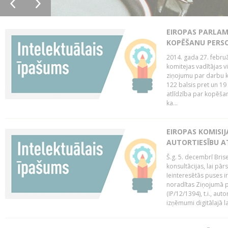
EIROPAS PARLAM
KOPĒŠANU PERS
2014. gada 27. februā
komitejas vadītājas v
ziņojumu par darbu k
122 balsis pret un 19
atlīdzība par kopēša
ka...
EIROPAS KOMISIJ
AUTORTIESĪBU A
Š.g. 5. decembrī Bris
konsultācijas, lai pār
Ieinteresētās puses i
noradītas Ziņojumā pa
(IP/12/1394), t.i., aut
izņēmumi digitālajā la