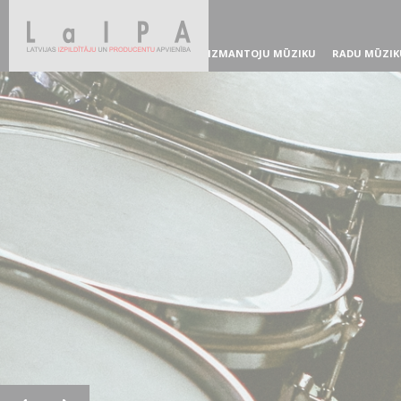
IZMANTOJU MŪZIKU
RADU MŪZIK