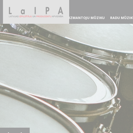
IZMANTOJU MŪZIKU
RADU MŪZIK