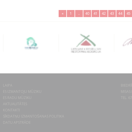
«
1
..
40
41
42
43
44
45
LAIPA
BIEDRĪ
ES IZMANTOJU MŪZIKU
MISAS 
ES RADU MŪZIKU
TEL. 6
AKTUALITĀTES
KONTAKTI
SĪKDATŅU IZMANTOŠANAS POLITIKA
DATU APSTRĀDE