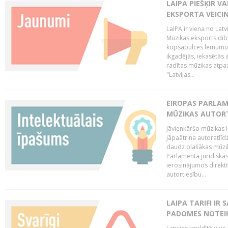
LAIPA PIEŠĶIR V
EKSPORTA VEICI
LaIPA ir viena no Latv
Mūzikas eksports dib
kopsapulces lēmumu, 
ikgadējās, iekasētās 
radītas mūzikas atpaz
"Latvijas...
EIROPAS PARLAM
MŪZIKAS AUTORT
Jāvienkāršo mūzikas l
jāpaātrina autoratlīd
daudz plašākas mūzik
Parlamenta juridiskā
ierosinājumos direktī
autortiesību...
LAIPA TARIFI IR
PADOMES NOTEIK