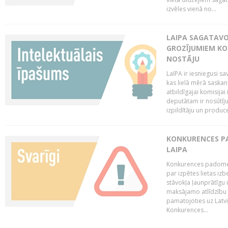
izvēles vienā no...
LAIPA SAGATAVO
GROZĪJUMIEM KO
NOSTĀJU
LaIPA ir iesniegusi s
kas lielā mērā saskan
atbildīgajai komisija
deputātam ir nosūtīju
izpildītāju un produc
KONKURENCES PA
LAIPA
Konkurences padome 
par izpētes lietas iz
stāvokļa ļaunprātīgu
maksājamo atlīdzību 
pamatojoties uz Latv
Konkurences...