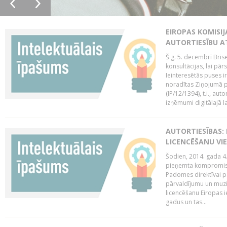
EIROPAS KOMISIJ
AUTORTIESĪBU A
Š.g. 5. decembrī Bris
konsultācijas, lai pār
Ieinteresētās puses i
noradītas Ziņojumā pa
(IP/12/1394), t.i., aut
izņēmumi digitālajā la
AUTORTIESĪBAS: 
LICENCĒŠANU VI
Šodien, 2014. gada 4.
pieņemta kompromisa
Padomes direktīvai pa
pārvaldījumu un muzik
licencēšanu Eiropas ie
gadus un tas...