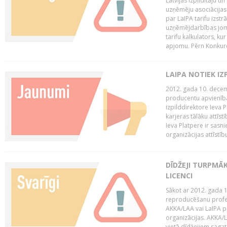
Latvijas Izpildītāju u
uzņēmēju asociācijas 
par LaIPA tarifu izs
uzņēmējdarbības jom
tarifu kalkulators, ku
apjomu. Pērn Konkur
LAIPA NOTIEK I
2012. gada 10. decemb
producentu apvienības
izpilddirektore Ieva 
karjeras tālāku attīst
Ieva Platpere ir sasn
organizācijas attīstību
DĪDŽEJI TURPMĀ
LICENCI
Sākot ar 2012. gada 1
reproducēšanu profe
AKKA/LAA vai LaIPA p
organizācijas. AKKA/L
vietā dīdžejiem sagat