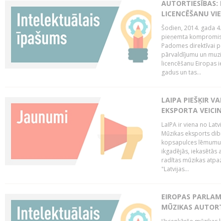
AUTORTIESĪBAS: 
LICENCĒŠANU VI
Šodien, 2014. gada 4.
pieņemta kompromisa
Padomes direktīvai pa
pārvaldījumu un muzik
licencēšanu Eiropas ie
gadus un tas...
LAIPA PIEŠĶIR V
EKSPORTA VEICI
LaIPA ir viena no Latv
Mūzikas eksports dib
kopsapulces lēmumu, 
ikgadējās, iekasētās 
radītas mūzikas atpaz
"Latvijas...
EIROPAS PARLAM
MŪZIKAS AUTORT