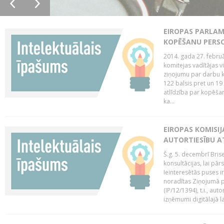
EIROPAS PARLAM
KOPĒŠANU PERS
2014. gada 27. februā
komitejas vadītājas v
ziņojumu par darbu k
122 balsis pret un 19
atlīdzība par kopēša
ka...
EIROPAS KOMISIJ
AUTORTIESĪBU A
Š.g. 5. decembrī Bris
konsultācijas, lai pār
Ieinteresētās puses i
noradītas Ziņojumā pa
(IP/12/1394), t.i., aut
izņēmumi digitālajā la