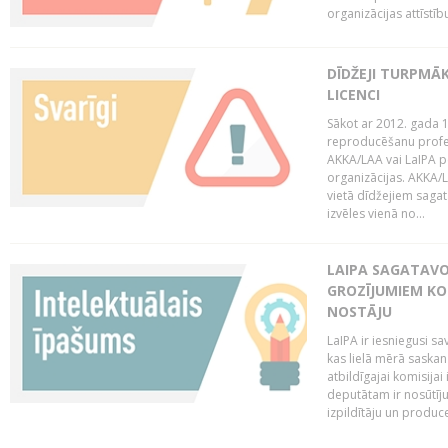
organizācijas attīstību
DĪDŽEJI TURPMĀ
LICENCI
Sākot ar 2012. gada 1
reproducēšanu profe
AKKA/LAA vai LaIPA p
organizācijas. AKKA/L
vietā dīdžejiem sagat
izvēles vienā no...
LAIPA SAGATAVO
GROZĪJUMIEM KO
NOSTĀJU
LaIPA ir iesniegusi s
kas lielā mērā saskan
atbildīgajai komisija
deputātam ir nosūtīju
izpildītāju un produc