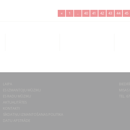
«
1
..
40
41
42
43
44
45
LAIPA
BIEDRĪ
ES IZMANTOJU MŪZIKU
MISAS 
ES RADU MŪZIKU
TEL. 6
AKTUALITĀTES
KONTAKTI
SĪKDATŅU IZMANTOŠANAS POLITIKA
DATU APSTRĀDE