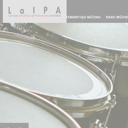
IZMANTOJU MŪZIKU
RADU MŪZIK