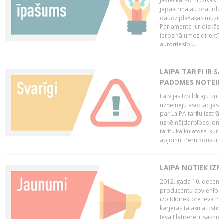
Jāvienkāršo mūzikas l
jāpaātrina autoratlīd
daudz plašākas mūzik
Parlamenta juridiskā
ierosinājumos direktī
autortiesību...
LAIPA TARIFI IR
PADOMES NOTEIK
Latvijas Izpildītāju u
uzņēmēju asociācijas 
par LaIPA tarifu izs
uzņēmējdarbības jom
tarifu kalkulators, ku
apjomu. Pērn Konkur
LAIPA NOTIEK I
2012. gada 10. decemb
producentu apvienības
izpilddirektore Ieva 
karjeras tālāku attīst
Ieva Platpere ir sasn