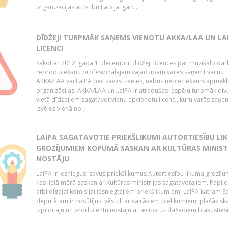
organizācijas attīstību Latvijā, gan...
DĪDŽEJI TURPMĀK SAŅEMS VIENOTU AKKA/LAA UN LA
LICENCI
Sākot ar 2012. gada 1. decembri, dīdžeji licences par muzikālo da
reproducēšanu profesionālajām vajadzībām varēs saņemt vai nu
AKKA/LAA vai LaIPA pēc savas izvēles, nebūs nepieciešams apmekl
organizācijas. AKKA/LAA un LaIPA ir atradušas iespēju turpmāk divu
vietā dīdžejiem sagatavot vienu apvienotu licenci, kuru varēs saņe
izvēles vienā no...
LAIPA SAGATAVOTIE PRIEKŠLIKUMI AUTORTIESĪBU LI
GROZĪJUMIEM KOPUMĀ SASKAN AR KULTŪRAS MINIST
NOSTĀJU
LaIPA ir iesniegusi savus priekšlikumus Autortiesību likuma grozīj
kas lielā mērā saskan ar Kultūras ministrijas sagatavotajiem. Papil
atbildīgajai komisijai iesniegtajiem priekšlikumiem, LaIPA katram 
deputātam ir nosūtījusi vēstuli ar vairākiem pielikumiem, plašāk sk
izpildītāju un producentu nostāju attiecībā uz dažādiem blakustiesī