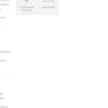
ērojami
ētājiem
LĪDZSKAŅA
GALERIJAS
s
VEIKALS
u un
kaidrotu
ejams
ējā
lās
zsākot