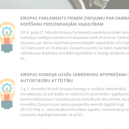
EIROPAS PARLAMENTS PIEŅEM ZIŅOJUMU PAR DARBU
KOPĒŠANU PERSONISKAJĀM VAJADZĪBĀM
2014. gada 27. februārī Eiropas Parlaments pieņēma Juridisko lietu
komitejas vadītājas vietnieces Fransuāzas Kastē (Fransoise Castex)
ziņojumu par darbu kopēšanu personiskajām vajadzībām (252 bals
122 balsis pret un 19 atturas). Ziņojums paredz, ka tukšo materiāl
atlīdzība par kopēšanu privātām vajadzībām ir svarīgs ienākumu a
ka...
EIROPAS KOMISIJA UZSĀK SABIEDRISKO APSPRIEŠANU
AUTORTIESĪBU ATTĪSTĪBU
Š.g. 5. decembrī Briselē Eiropas Komisija ir uzsākusi sabiedriskās
konsultācijas, lai pārskatītu un uzlabotu ES autortiesību regulējumu
Ieinteresētās puses ir aicinātas paust viedokli par tām jomām, kur
noradītas Ziņojumā par satura pieejamību vienotā digitālā tirgū
(IP/12/1394), t.i., autortiesību teritoriālais aspekts, harmonizācija u
izņēmumi digitālajā laikmetā, kā arī ES...