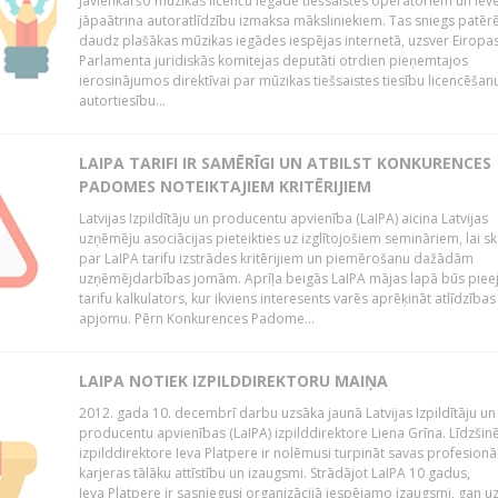
Jāvienkāršo mūzikas licenču iegāde tiešsaistes operatoriem un iev
jāpaātrina autoratlīdzību izmaksa māksliniekiem. Tas sniegs patēr
daudz plašākas mūzikas iegādes iespējas internetā, uzsver Eiropa
Parlamenta juridiskās komitejas deputāti otrdien pieņemtajos
ierosinājumos direktīvai par mūzikas tiešsaistes tiesību licencēšan
autortiesību...
LAIPA TARIFI IR SAMĒRĪGI UN ATBILST KONKURENCES
PADOMES NOTEIKTAJIEM KRITĒRIJIEM
Latvijas Izpildītāju un producentu apvienība (LaIPA) aicina Latvijas
uzņēmēju asociācijas pieteikties uz izglītojošiem semināriem, lai s
par LaIPA tarifu izstrādes kritērijiem un piemērošanu dažādām
uzņēmējdarbības jomām. Aprīļa beigās LaIPA mājas lapā būs pie
tarifu kalkulators, kur ikviens interesents varēs aprēķināt atlīdzības
apjomu. Pērn Konkurences Padome...
LAIPA NOTIEK IZPILDDIREKTORU MAIŅA
2012. gada 10. decembrī darbu uzsāka jaunā Latvijas Izpildītāju un
producentu apvienības (LaIPA) izpilddirektore Liena Grīna. Līdzšin
izpilddirektore Ieva Platpere ir nolēmusi turpināt savas profesionā
karjeras tālāku attīstību un izaugsmi. Strādājot LaIPA 10 gadus,
Ieva Platpere ir sasniegusi organizācijā iespējamo izaugsmi, gan u