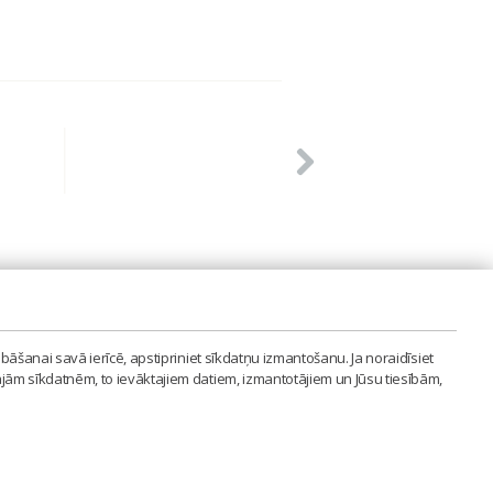
PVIENĪBA'
bāšanai savā ierīcē, apstipriniet sīkdatņu izmantošanu. Ja noraidīsiet
LAIPA.ORG
ajām sīkdatnēm, to ievāktajiem datiem, izmantotājiem un Jūsu tiesībām,