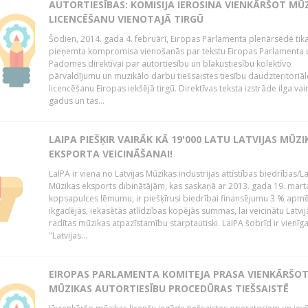
AUTORTIESĪBAS: KOMISIJA IEROSINA VIENKĀRŠOT MŪ
LICENCĒŠANU VIENOTAJĀ TIRGŪ
Šodien, 2014. gada 4. februārī, Eiropas Parlamenta plenārsēdē tik
pieņemta kompromisa vienošanās par tekstu Eiropas Parlamenta 
Padomes direktīvai par autortiesību un blakustiesību kolektīvo
pārvaldījumu un muzikālo darbu tiešsaistes tiesību daudzteritoriāl
licencēšanu Eiropas iekšējā tirgū. Direktīvas teksta izstrāde ilga vai
gadus un tas...
LAIPA PIEŠĶIR VAIRĀK KĀ 19'000 LATU LATVIJAS MŪZI
EKSPORTA VEICINĀŠANAI!
LaIPA ir viena no Latvijas Mūzikas industrijas attīstības biedrības/La
Mūzikas eksports dibinātājām, kas saskaņā ar 2013. gada 19. mart
kopsapulces lēmumu, ir piešķīrusi biedrībai finansējumu 3 % apm
ikgadējās, iekasētās atlīdzības kopējās summas, lai veicinātu Latvij
radītas mūzikas atpazīstamību starptautiski. LaIPA šobrīd ir vienīga
"Latvijas...
EIROPAS PARLAMENTA KOMITEJA PRASA VIENKĀRŠO
MŪZIKAS AUTORTIESĪBU PROCEDŪRAS TIEŠSAISTĒ