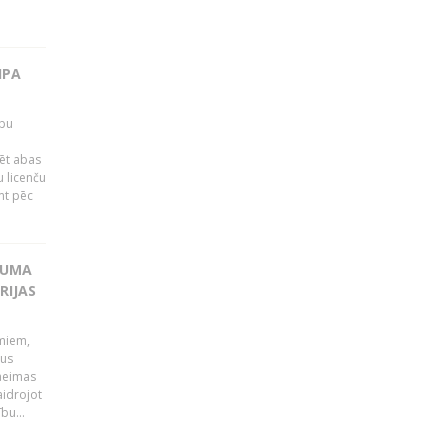
IPA
rbu
ēt abas
 licenču
mt pēc
KUMA
RIJAS
umiem,
dus
Saeimas
aidrojot
bu...