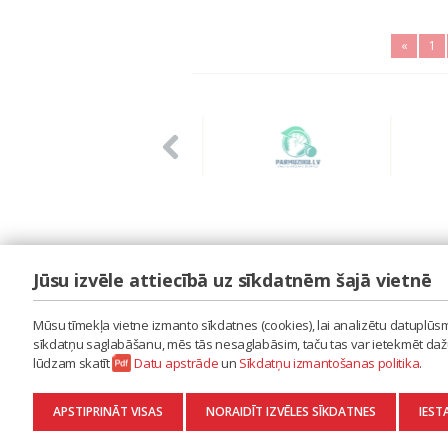
«
1
Jūsu izvēle attiecībā uz sīkdatnēm šajā vietnē
LAIPA
ES IZMANTOJU MŪZIKU
Mūsu tīmekļa vietne izmanto sīkdatnes (cookies), lai analizētu datuplūsmu
ES RADU MŪZIKU
sīkdatņu saglabāšanu, mēs tās nesaglabāsim, taču tas var ietekmēt dažu 
AKTUALITĀTES
lūdzam skatīt
Datu apstrāde
un
Sīkdatņu izmantošanas politika
.
KONTAKTI
SĪKDATŅU IZMANTOŠANAS POLITIKA
APSTIPRINĀT VISAS
NORAIDĪT IZVĒLES SĪKDATNES
IEST
DATU APSTRĀDE