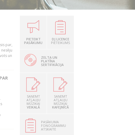
PIETEIKT
DJ LICENCE
PASĀKUMU
PIETEIKUMS
is par,
o nesēju
vots un
ZELTA UN
PLATĪNA
SERTIFIKĀCIJA
 PAR
SAŅEMT
SAŅEMT
.
ATĻAUJU
ATĻAUJU
as
MŪZIKAI
MŪZIKAI
VEIKALĀ
KAFEJNĪCĀ
n
PASĀKUMA
FONOGRAMMU
ATSKAITE