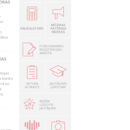
ZIKAS
a
un
MŪZIKAS
KALKULATORS
PATĒRIŅA
o
INDEKSS
rākus
FONOGRAMMU
REĢISTRĀCIJAS
ANKETA
KAS
tvijas
a biedru
ērā no
SATURA
JAUTĀJUMS
ATSKAITE
JURISTAM
ā
is
BIEŽĀK
UZDOTIE
JAUTĀJUMI
T